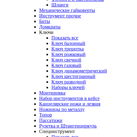
Шланги
Механические гайковерты
Инструмент прочиe
Биты
Домкраты
Ключи
Показать все
Ключ балонный
Ключ трещотка
Ключ рожковый
Ключ свечной
Ключ газовый
Ключ динамометрический
Ключ шестигранный
Ключ разводной
Наборы ключей
Монтировка
Набор инструментов в кейсе
Канцелярские ножи и лезвия
Ножницы по металлу
Топор
Пассатижи
Рулетка и Штангенциркуль
Специнструмент
Показать все