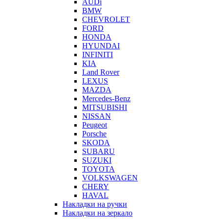
AUDi
BMW
CHEVROLET
FORD
HONDA
HYUNDAI
INFINITI
KIA
Land Rover
LEXUS
MAZDA
Mercedes-Benz
MITSUBISHI
NISSAN
Peugeot
Porsche
SKODA
SUBARU
SUZUKI
TOYOTA
VOLKSWAGEN
CHERY
HAVAL
Накладки на ручки
Накладки на зеркало