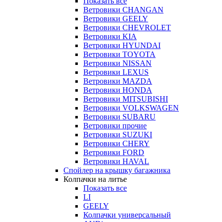
Показать все
Ветровики CHANGAN
Ветровики GEELY
Ветровики CHEVROLET
Ветровики KIA
Ветровики HYUNDAI
Ветровики TOYOTA
Ветровики NISSAN
Ветровики LEXUS
Ветровики MAZDA
Ветровики HONDA
Ветровики MITSUBISHI
Ветровики VOLKSWAGEN
Ветровики SUBARU
Ветровики прочие
Ветровики SUZUKI
Ветровики CHERY
Ветровики FORD
Ветровики HAVAL
Спойлер на крышку багажника
Колпачки на литье
Показать все
LI
GEELY
Колпачки универсальный