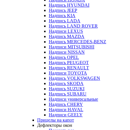
Надпись HYUNDAI
Надпись JEEP
Надпись KIA
Надпись LADA
Надпись LAND ROVER
Надписи LEXUS
Надпись MAZDA
Надпись MERCEDES-BENZ
Надписи MITSUBISHI
Надписи NISSAN
Надпись OPEL
Надпись PEUGEOT
Надпись RENAULT
Надписи TOYOTA
Надпись VOLKSWAGEN
Надпись SKODA
Надпись SUZUKI
Надпись SUBARU
Надписи универсальные
Надпись CHERY
Надписи HAVAL
Надписи GEELY
Прицелы на капот
Дефлекторы окон