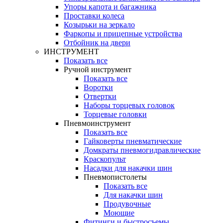
Упоры капота и багажника
Проставки колеса
Козырьки на зеркало
Фаркопы и прицепные устройства
Отбойник на двери
ИНСТРУМЕНТ
Показать все
Ручной инструмент
Показать все
Воротки
Отвертки
Наборы торцевых головок
Торцевые головки
Пневмоинструмент
Показать все
Гайковерты пневматические
Домкраты пневмогидравлические
Краскопульт
Насадки для накачки шин
Пневмопистолеты
Показать все
Для накачки шин
Продувочные
Моющие
Фитинги и быстросъемы