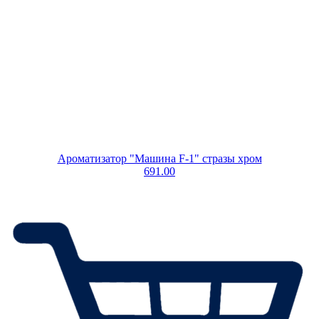
Ароматизатор "Машина F-1" стразы хром
691.00