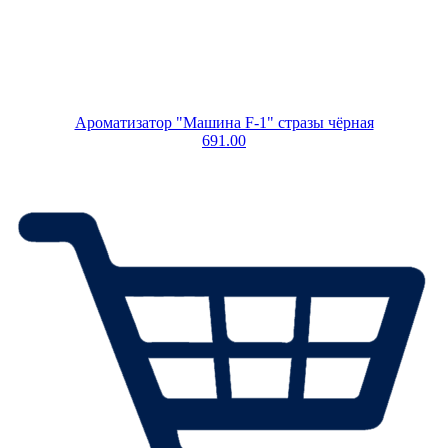
Ароматизатор "Машина F-1" стразы чёрная
691.00