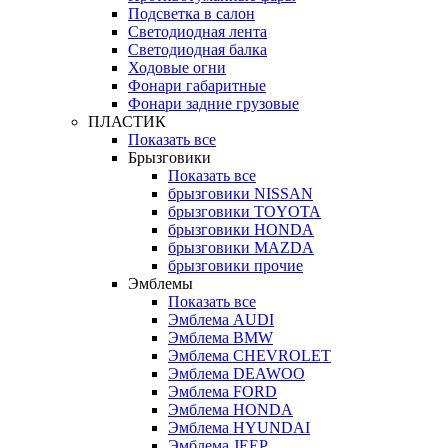
Подсветка в салон
Светодиодная лента
Светодиодная балка
Ходовые огни
Фонари габаритные
Фонари задние грузовые
ПЛАСТИК
Показать все
Брызговики
Показать все
брызговики NISSAN
брызговики TOYOTA
брызговики HONDA
брызговики MAZDA
брызговики прочие
Эмблемы
Показать все
Эмблема AUDI
Эмблема BMW
Эмблема CHEVROLET
Эмблема DEAWOO
Эмблема FORD
Эмблема HONDA
Эмблема HYUNDAI
Эмблема JEEP