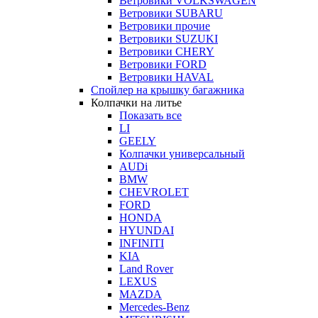
Ветровики VOLKSWAGEN
Ветровики SUBARU
Ветровики прочие
Ветровики SUZUKI
Ветровики CHERY
Ветровики FORD
Ветровики HAVAL
Спойлер на крышку багажника
Колпачки на литье
Показать все
LI
GEELY
Колпачки универсальный
AUDi
BMW
CHEVROLET
FORD
HONDA
HYUNDAI
INFINITI
KIA
Land Rover
LEXUS
MAZDA
Mercedes-Benz