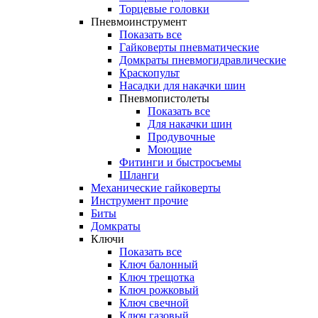
Торцевые головки
Пневмоинструмент
Показать все
Гайковерты пневматические
Домкраты пневмогидравлические
Краскопульт
Насадки для накачки шин
Пневмопистолеты
Показать все
Для накачки шин
Продувочные
Моющие
Фитинги и быстросъемы
Шланги
Механические гайковерты
Инструмент прочиe
Биты
Домкраты
Ключи
Показать все
Ключ балонный
Ключ трещотка
Ключ рожковый
Ключ свечной
Ключ газовый