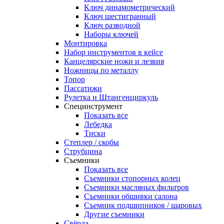
Ключ динамометрический
Ключ шестигранный
Ключ разводной
Наборы ключей
Монтировка
Набор инструментов в кейсе
Канцелярские ножи и лезвия
Ножницы по металлу
Топор
Пассатижи
Рулетка и Штангенциркуль
Специнструмент
Показать все
Лебедка
Тиски
Степлер / скобы
Струбцина
Съемники
Показать все
Съемники стопорных колец
Съемники масляных фильтров
Съемники обшивки салона
Съемник подшипников / шаровых
Другие съемники
Свёрла