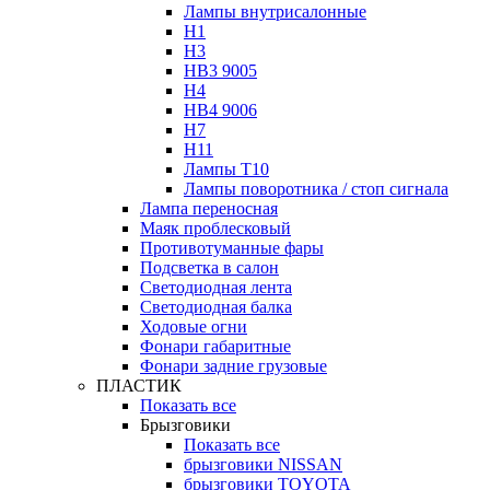
Лампы внутрисалонные
H1
H3
HB3 9005
H4
HB4 9006
H7
H11
Лампы Т10
Лампы поворотника / стоп сигнала
Лампа переносная
Маяк проблесковый
Противотуманные фары
Подсветка в салон
Светодиодная лента
Светодиодная балка
Ходовые огни
Фонари габаритные
Фонари задние грузовые
ПЛАСТИК
Показать все
Брызговики
Показать все
брызговики NISSAN
брызговики TOYOTA