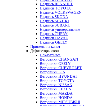
Надпись RENAULT
Надписи TOYOTA
Надпись VOLKSWAGEN
Надпись SKODA
Надпись SUZUKI
Надпись SUBARU
Надписи универсальные
Надпись CHERY
Надписи HAVAL
Надписи GEELY
Прицелы на капот
Дефлекторы окон
Показать все
Ветровики CHANGAN
Ветровики GEELY
Ветровики CHEVROLET
Ветровики KIA
Ветровики HYUNDAI
Ветровики TOYOTA
Ветровики NISSAN
Ветровики LEXUS
Ветровики MAZDA
Ветровики HONDA
Ветровики MITSUBISHI