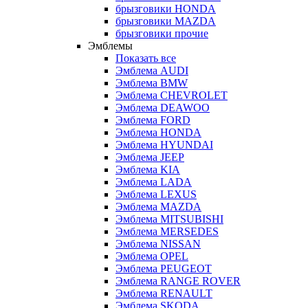
брызговики HONDA
брызговики MAZDA
брызговики прочие
Эмблемы
Показать все
Эмблема AUDI
Эмблема BMW
Эмблема CHEVROLET
Эмблема DEAWOO
Эмблема FORD
Эмблема HONDA
Эмблема HYUNDAI
Эмблема JEEP
Эмблема KIA
Эмблема LADA
Эмблема LEXUS
Эмблема MAZDA
Эмблема MITSUBISHI
Эмблема MERSEDES
Эмблема NISSAN
Эмблема OPEL
Эмблема PEUGEOT
Эмблема RANGE ROVER
Эмблема RENAULT
Эмблема SKODA