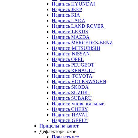
Надпись HYUNDAI
Надпись JEEP
Надпись KIA
Надпись LADA
Надпись LAND ROVER
Надписи LEXUS
Надпись MAZDA
Надпись MERCEDES-BENZ
Надписи MITSUBISHI
Надписи NISSAN
Надпись OPEL
Надпись PEUGEOT
Надпись RENAULT
Надписи TOYOTA
Надпись VOLKSWAGEN
Надпись SKODA
Надпись SUZUKI
Надпись SUBARU
Надписи универсальные
Надпись CHERY
Надписи HAVAL
Надписи GEELY
Прицелы на капот
Дефлекторы окон
Показать все