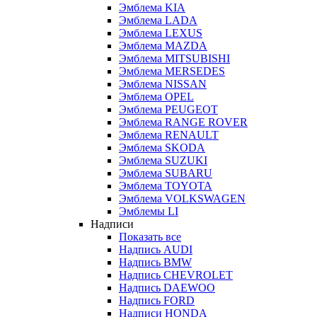
Эмблема KIA
Эмблема LADA
Эмблема LEXUS
Эмблема MAZDA
Эмблема MITSUBISHI
Эмблема MERSEDES
Эмблема NISSAN
Эмблема OPEL
Эмблема PEUGEOT
Эмблема RANGE ROVER
Эмблема RENAULT
Эмблема SKODA
Эмблема SUZUKI
Эмблема SUBARU
Эмблема TOYOTA
Эмблема VOLKSWAGEN
Эмблемы LI
Надписи
Показать все
Надпись AUDI
Надпись BMW
Надпись CHEVROLET
Надпись DAEWOO
Надпись FORD
Надписи HONDA