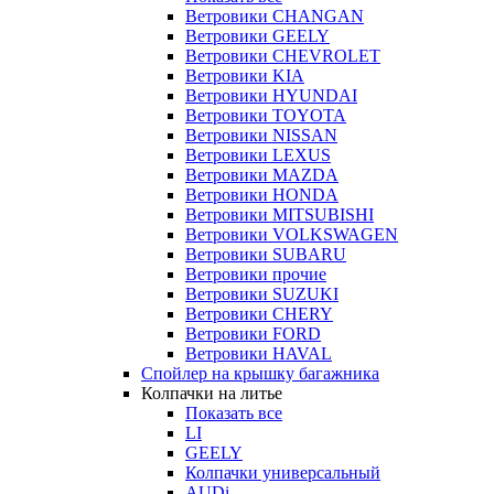
Ветровики CHANGAN
Ветровики GEELY
Ветровики CHEVROLET
Ветровики KIA
Ветровики HYUNDAI
Ветровики TOYOTA
Ветровики NISSAN
Ветровики LEXUS
Ветровики MAZDA
Ветровики HONDA
Ветровики MITSUBISHI
Ветровики VOLKSWAGEN
Ветровики SUBARU
Ветровики прочие
Ветровики SUZUKI
Ветровики CHERY
Ветровики FORD
Ветровики HAVAL
Спойлер на крышку багажника
Колпачки на литье
Показать все
LI
GEELY
Колпачки универсальный
AUDi