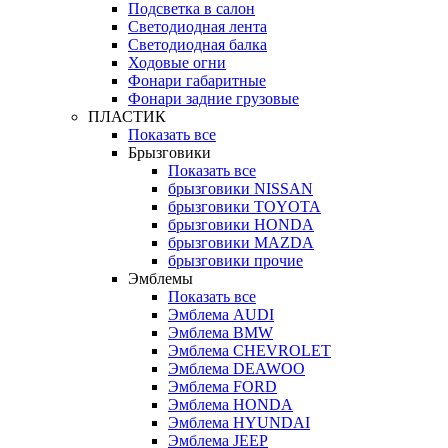
Подсветка в салон
Светодиодная лента
Светодиодная балка
Ходовые огни
Фонари габаритные
Фонари задние грузовые
ПЛАСТИК
Показать все
Брызговики
Показать все
брызговики NISSAN
брызговики TOYOTA
брызговики HONDA
брызговики MAZDA
брызговики прочие
Эмблемы
Показать все
Эмблема AUDI
Эмблема BMW
Эмблема CHEVROLET
Эмблема DEAWOO
Эмблема FORD
Эмблема HONDA
Эмблема HYUNDAI
Эмблема JEEP