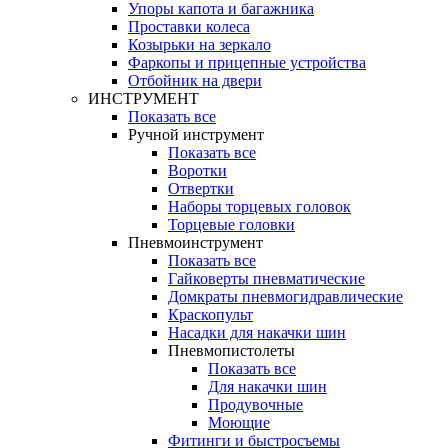
Упоры капота и багажника
Проставки колеса
Козырьки на зеркало
Фаркопы и прицепные устройства
Отбойник на двери
ИНСТРУМЕНТ
Показать все
Ручной инструмент
Показать все
Воротки
Отвертки
Наборы торцевых головок
Торцевые головки
Пневмоинструмент
Показать все
Гайковерты пневматические
Домкраты пневмогидравлические
Краскопульт
Насадки для накачки шин
Пневмопистолеты
Показать все
Для накачки шин
Продувочные
Моющие
Фитинги и быстросъемы