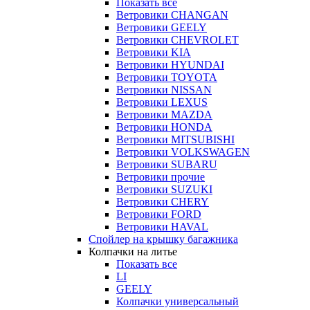
Показать все
Ветровики CHANGAN
Ветровики GEELY
Ветровики CHEVROLET
Ветровики KIA
Ветровики HYUNDAI
Ветровики TOYOTA
Ветровики NISSAN
Ветровики LEXUS
Ветровики MAZDA
Ветровики HONDA
Ветровики MITSUBISHI
Ветровики VOLKSWAGEN
Ветровики SUBARU
Ветровики прочие
Ветровики SUZUKI
Ветровики CHERY
Ветровики FORD
Ветровики HAVAL
Спойлер на крышку багажника
Колпачки на литье
Показать все
LI
GEELY
Колпачки универсальный