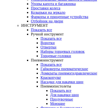
Упоры капота и багажника
Проставки колеса
Козырьки на зеркало
Фаркопы и прицепные устройства
Отбойник на двери
ИНСТРУМЕНТ
Показать все
Ручной инструмент
Показать все
Воротки
Отвертки
Наборы торцевых головок
Торцевые головки
Пневмоинструмент
Показать все
Гайковерты пневматические
Домкраты пневмогидравлические
Краскопульт
Насадки для накачки шин
Пневмопистолеты
Показать все
Для накачки шин
Продувочные
Моющие
Фитинги и быстросъемы