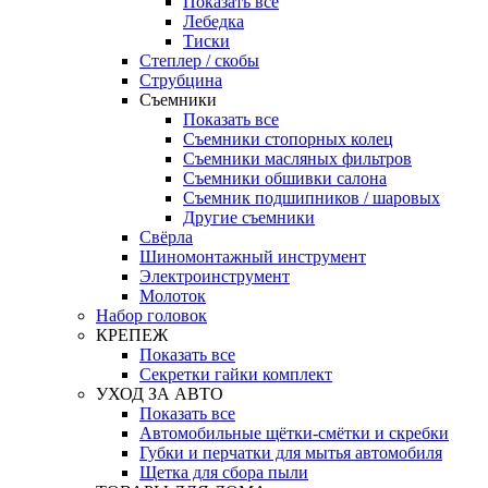
Показать все
Лебедка
Тиски
Степлер / скобы
Струбцина
Съемники
Показать все
Съемники стопорных колец
Съемники масляных фильтров
Съемники обшивки салона
Съемник подшипников / шаровых
Другие съемники
Свёрла
Шиномонтажный инструмент
Электроинструмент
Молоток
Набор головок
КРЕПЕЖ
Показать все
Секретки гайки комплект
УХОД ЗА АВТО
Показать все
Автомобильные щётки-смётки и скребки
Губки и перчатки для мытья автомобиля
Щетка для сбора пыли