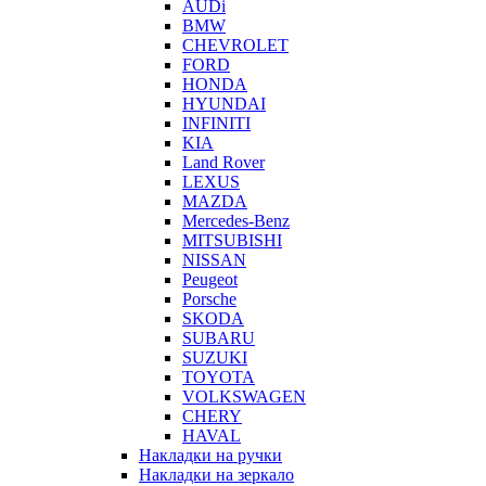
AUDi
BMW
CHEVROLET
FORD
HONDA
HYUNDAI
INFINITI
KIA
Land Rover
LEXUS
MAZDA
Mercedes-Benz
MITSUBISHI
NISSAN
Peugeot
Porsche
SKODA
SUBARU
SUZUKI
TOYOTA
VOLKSWAGEN
CHERY
HAVAL
Накладки на ручки
Накладки на зеркало