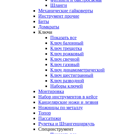
Шланги
Механические гайковерты
Инструмент прочиe
Биты
Домкраты
Ключи
Показать все
Ключ балонный
Ключ трещотка
Ключ рожковый
Ключ свечной
Ключ газовый
Ключ динамометрический
Ключ шестигранный
Ключ разводной
Наборы ключей
Монтировка
Набор инструментов в кейсе
Канцелярские ножи и лезвия
Ножницы по металлу
Топор
Пассатижи
Рулетка и Штангенциркуль
Специнструмент