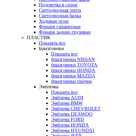
Подсветка в салон
Светодиодная лента
Светодиодная балка
Ходовые огни
Фонари габаритные
Фонари задние грузовые
ПЛАСТИК
Показать все
Брызговики
Показать все
брызговики NISSAN
брызговики TOYOTA
брызговики HONDA
брызговики MAZDA
брызговики прочие
Эмблемы
Показать все
Эмблема AUDI
Эмблема BMW
Эмблема CHEVROLET
Эмблема DEAWOO
Эмблема FORD
Эмблема HONDA
Эмблема HYUNDAI
Эмблема JEEP