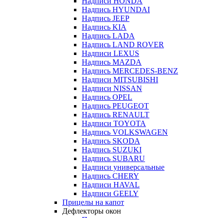
Надписи HONDA
Надпись HYUNDAI
Надпись JEEP
Надпись KIA
Надпись LADA
Надпись LAND ROVER
Надписи LEXUS
Надпись MAZDA
Надпись MERCEDES-BENZ
Надписи MITSUBISHI
Надписи NISSAN
Надпись OPEL
Надпись PEUGEOT
Надпись RENAULT
Надписи TOYOTA
Надпись VOLKSWAGEN
Надпись SKODA
Надпись SUZUKI
Надпись SUBARU
Надписи универсальные
Надпись CHERY
Надписи HAVAL
Надписи GEELY
Прицелы на капот
Дефлекторы окон