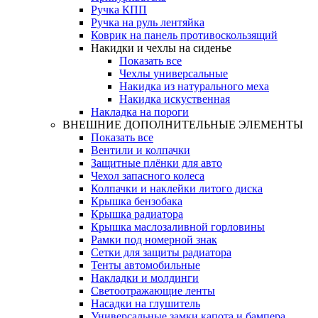
Ручка КПП
Ручка на руль лентяйка
Коврик на панель противоскользящий
Накидки и чехлы на сиденье
Показать все
Чехлы универсальные
Накидка из натурального меха
Накидка искуственная
Накладка на пороги
ВНЕШНИЕ ДОПОЛНИТЕЛЬНЫЕ ЭЛЕМЕНТЫ
Показать все
Вентили и колпачки
Защитные плёнки для авто
Чехол запасного колеса
Колпачки и наклейки литого диска
Крышка бензобака
Крышка радиатора
Крышка маслозаливной горловины
Рамки под номерной знак
Сетки для защиты радиатора
Тенты автомобильные
Накладки и молдинги
Светоотражающие ленты
Насадки на глушитель
Универсальные замки капота и бампера