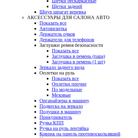
Щетки бескаркасные
Щетки задний
Шнур шпагат веревка
АКСЕССУАРЫ ДЛЯ САЛОНА АВТО
Показать все
Автовизитка
Держатель очков
Держатели для телефонов
Заглушки ремня безопасности
Показать все
Заглушка в ремень (пара)
Заглушка в ремень (1 шт)
Зеркало заднего вида
Оплетки на руль
Показать все
Оплетки прочиe
По модельные
Меховые
Органайзеры в машину
Подвеска на зеркало
Подушки в машину
Прикуриватель
Ручка КПП
Ручка на руль лентяйка
Коврик на панель противоскользящий