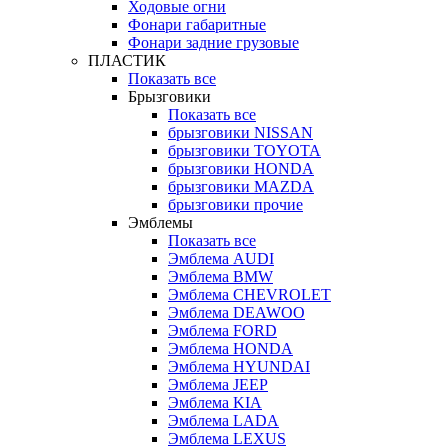
Ходовые огни
Фонари габаритные
Фонари задние грузовые
ПЛАСТИК
Показать все
Брызговики
Показать все
брызговики NISSAN
брызговики TOYOTA
брызговики HONDA
брызговики MAZDA
брызговики прочие
Эмблемы
Показать все
Эмблема AUDI
Эмблема BMW
Эмблема CHEVROLET
Эмблема DEAWOO
Эмблема FORD
Эмблема HONDA
Эмблема HYUNDAI
Эмблема JEEP
Эмблема KIA
Эмблема LADA
Эмблема LEXUS