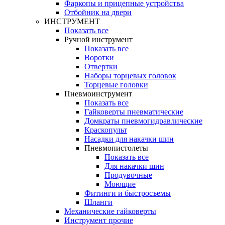
Фаркопы и прицепные устройства
Отбойник на двери
ИНСТРУМЕНТ
Показать все
Ручной инструмент
Показать все
Воротки
Отвертки
Наборы торцевых головок
Торцевые головки
Пневмоинструмент
Показать все
Гайковерты пневматические
Домкраты пневмогидравлические
Краскопульт
Насадки для накачки шин
Пневмопистолеты
Показать все
Для накачки шин
Продувочные
Моющие
Фитинги и быстросъемы
Шланги
Механические гайковерты
Инструмент прочиe