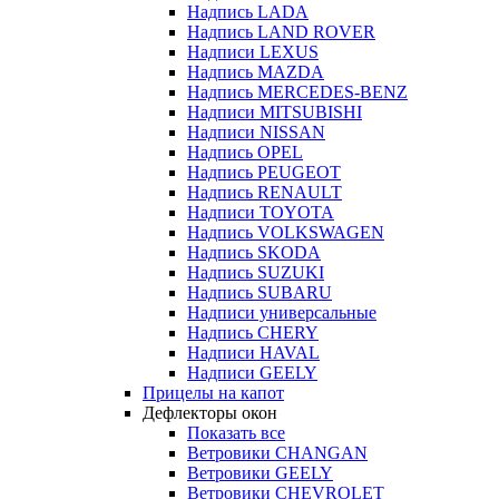
Надпись LADA
Надпись LAND ROVER
Надписи LEXUS
Надпись MAZDA
Надпись MERCEDES-BENZ
Надписи MITSUBISHI
Надписи NISSAN
Надпись OPEL
Надпись PEUGEOT
Надпись RENAULT
Надписи TOYOTA
Надпись VOLKSWAGEN
Надпись SKODA
Надпись SUZUKI
Надпись SUBARU
Надписи универсальные
Надпись CHERY
Надписи HAVAL
Надписи GEELY
Прицелы на капот
Дефлекторы окон
Показать все
Ветровики CHANGAN
Ветровики GEELY
Ветровики CHEVROLET