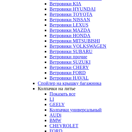
Ветровики KIA
Ветровики HYUNDAI
Ветровики TOYOTA
Ветровики NISSAN
Ветровики LEXUS
Ветровики MAZDA
Ветровики HONDA
Ветровики MITSUBISHI
Ветровики VOLKSWAGEN
Ветровики SUBARU
Ветровики прочие
Ветровики SUZUKI
Ветровики CHERY
Ветровики FORD
Ветровики HAVAL
Спойлер на крышку багажника
Колпачки на литье
Показать все
LI
GEELY
Колпачки универсальный
AUDi
BMW
CHEVROLET
FORD