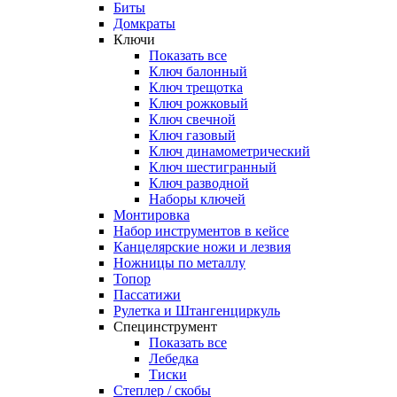
Биты
Домкраты
Ключи
Показать все
Ключ балонный
Ключ трещотка
Ключ рожковый
Ключ свечной
Ключ газовый
Ключ динамометрический
Ключ шестигранный
Ключ разводной
Наборы ключей
Монтировка
Набор инструментов в кейсе
Канцелярские ножи и лезвия
Ножницы по металлу
Топор
Пассатижи
Рулетка и Штангенциркуль
Специнструмент
Показать все
Лебедка
Тиски
Степлер / скобы