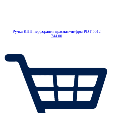
Ручка КПП перфорация красная+цифры PDT-5612
744.00