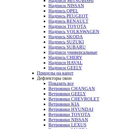
Надписи MITSUBISHI
Надписи NISSAN
Надпись OPEL
Надпись PEUGEOT
Надпись RENAULT
Надписи TOYOTA
Надпись VOLKSWAGEN
Надпись SKODA
Надпись SUZUKI
Надпись SUBARU
Надписи универсальные
Надпись CHERY
Надписи HAVAL
Надписи GEELY
Прицелы на капот
Дефлекторы окон
Показать все
Ветровики CHANGAN
Ветровики GEELY
Ветровики CHEVROLET
Ветровики KIA
Ветровики HYUNDAI
Ветровики TOYOTA
Ветровики NISSAN
Ветровики LEXUS