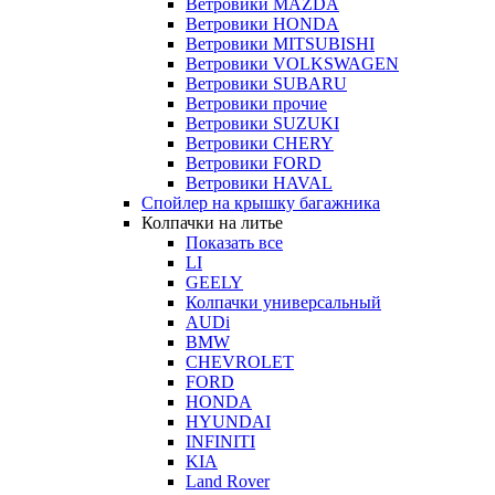
Ветровики MAZDA
Ветровики HONDA
Ветровики MITSUBISHI
Ветровики VOLKSWAGEN
Ветровики SUBARU
Ветровики прочие
Ветровики SUZUKI
Ветровики CHERY
Ветровики FORD
Ветровики HAVAL
Спойлер на крышку багажника
Колпачки на литье
Показать все
LI
GEELY
Колпачки универсальный
AUDi
BMW
CHEVROLET
FORD
HONDA
HYUNDAI
INFINITI
KIA
Land Rover