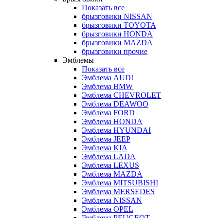
Показать все
брызговики NISSAN
брызговики TOYOTA
брызговики HONDA
брызговики MAZDA
брызговики прочие
Эмблемы
Показать все
Эмблема AUDI
Эмблема BMW
Эмблема CHEVROLET
Эмблема DEAWOO
Эмблема FORD
Эмблема HONDA
Эмблема HYUNDAI
Эмблема JEEP
Эмблема KIA
Эмблема LADA
Эмблема LEXUS
Эмблема MAZDA
Эмблема MITSUBISHI
Эмблема MERSEDES
Эмблема NISSAN
Эмблема OPEL
Эмблема PEUGEOT