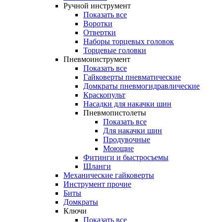
Ручной инструмент
Показать все
Воротки
Отвертки
Наборы торцевых головок
Торцевые головки
Пневмоинструмент
Показать все
Гайковерты пневматические
Домкраты пневмогидравлические
Краскопульт
Насадки для накачки шин
Пневмопистолеты
Показать все
Для накачки шин
Продувочные
Моющие
Фитинги и быстросъемы
Шланги
Механические гайковерты
Инструмент прочиe
Биты
Домкраты
Ключи
Показать все