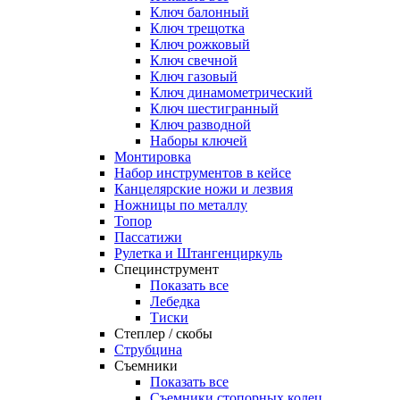
Ключ балонный
Ключ трещотка
Ключ рожковый
Ключ свечной
Ключ газовый
Ключ динамометрический
Ключ шестигранный
Ключ разводной
Наборы ключей
Монтировка
Набор инструментов в кейсе
Канцелярские ножи и лезвия
Ножницы по металлу
Топор
Пассатижи
Рулетка и Штангенциркуль
Специнструмент
Показать все
Лебедка
Тиски
Степлер / скобы
Струбцина
Съемники
Показать все
Съемники стопорных колец