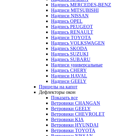
Надпись MERCEDES-BENZ
Надписи MITSUBISHI
Надписи NISSAN
Надпись OPEL
Надпись PEUGEOT
Надпись RENAULT
Надписи TOYOTA
Надпись VOLKSWAGEN
Надпись SKODA
Надпись SUZUKI
Надпись SUBARU
Надписи универсальные
Надпись CHERY
Надписи HAVAL
Надписи GEELY
Прицелы на капот
Дефлекторы окон
Показать все
Ветровики CHANGAN
Ветровики GEELY
Ветровики CHEVROLET
Ветровики KIA
Ветровики HYUNDAI
Ветровики TOYOTA
Ветровики NISSAN