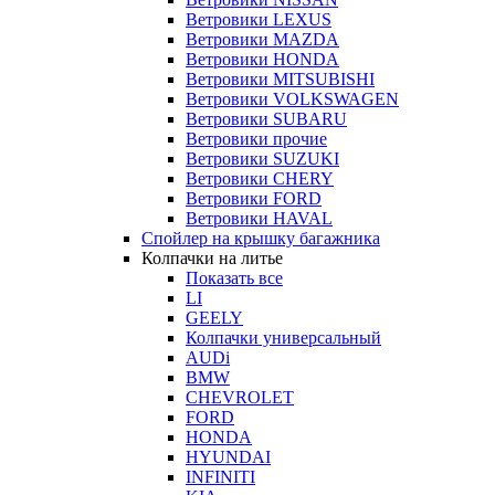
Ветровики LEXUS
Ветровики MAZDA
Ветровики HONDA
Ветровики MITSUBISHI
Ветровики VOLKSWAGEN
Ветровики SUBARU
Ветровики прочие
Ветровики SUZUKI
Ветровики CHERY
Ветровики FORD
Ветровики HAVAL
Спойлер на крышку багажника
Колпачки на литье
Показать все
LI
GEELY
Колпачки универсальный
AUDi
BMW
CHEVROLET
FORD
HONDA
HYUNDAI
INFINITI