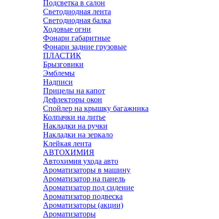
Подсветка в салон
Светодиодная лента
Светодиодная балка
Ходовые огни
Фонари габаритные
Фонари задние грузовые
ПЛАСТИК
Брызговики
Эмблемы
Надписи
Прицелы на капот
Дефлекторы окон
Спойлер на крышку багажника
Колпачки на литье
Накладки на ручки
Накладки на зеркало
Клейкая лента
АВТОХИМИЯ
Автохимия ухода авто
Ароматизаторы в машину
Ароматизатор на панель
Ароматизатор под сидение
Ароматизатор подвеска
Ароматизаторы (акции)
Ароматизаторы