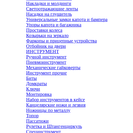
Накладки и молдинги
Светоотражающие ленты
Насадки на глушитель
Универсальные замки капота и бампера
Упоры капота и багажника
Проставки колеса
Козырьки на зеркало
Фаркопы и прицепные устройства
Отбойник на двери
ИНСТРУМЕНТ
Ручной инструмент
Пневмоинструмент
Механические гайковерты
Инструмент прочиe
Биты
Домкраты
Ключи
Монтировка
Набор инструментов в кейсе
Канцелярские ножи и лезвия
Ножницы по металлу
Топор
Пассатижи
Рулетка и Штангенциркуль
Специнструмент