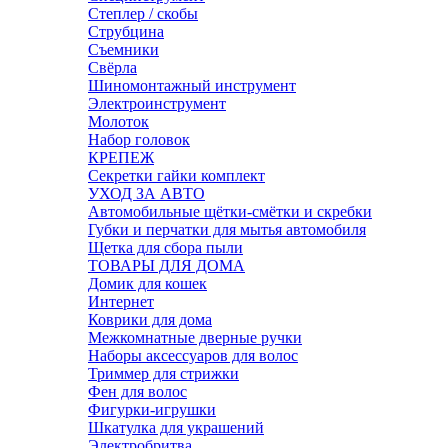
Степлер / скобы
Струбцина
Съемники
Свёрла
Шиномонтажный инструмент
Электроинструмент
Молоток
Набор головок
КРЕПЕЖ
Секретки гайки комплект
УХОД ЗА АВТО
Автомобильные щётки-смётки и скребки
Губки и перчатки для мытья автомобиля
Щетка для сбора пыли
ТОВАРЫ ДЛЯ ДОМА
Домик для кошек
Интернет
Коврики для дома
Межкомнатные дверные ручки
Наборы аксессуаров для волос
Триммер для стрижки
Фен для волос
Фигурки-игрушки
Шкатулка для украшений
Электробритва