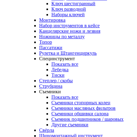
Ключ шестигранный
Ключ разводной
Наборы ключей
Монтировка
Набор инструментов в кейсе
Канцелярские ножи и лезвия
Ножницы по металлу
Топор
Пассатижи
Рулетка и Штангенциркуль
Специнструмент
Показать все
Лебедка
Тиски
Степлер / скобы
Струбцина
Съемники
Показать все
Съемники стопорных колец
Съемники масляных фильтров
Съемники обшивки салона
Съемник подшипников / шаровых
Другие съемники
Свёрла
Шиномонтажный инструмент