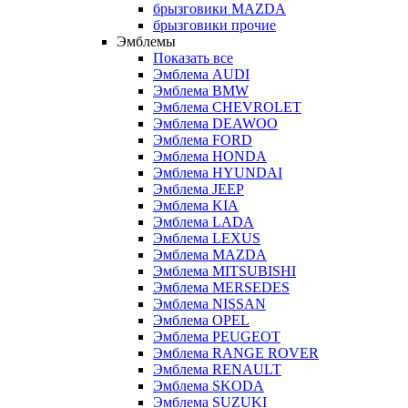
брызговики MAZDA
брызговики прочие
Эмблемы
Показать все
Эмблема AUDI
Эмблема BMW
Эмблема CHEVROLET
Эмблема DEAWOO
Эмблема FORD
Эмблема HONDA
Эмблема HYUNDAI
Эмблема JEEP
Эмблема KIA
Эмблема LADA
Эмблема LEXUS
Эмблема MAZDA
Эмблема MITSUBISHI
Эмблема MERSEDES
Эмблема NISSAN
Эмблема OPEL
Эмблема PEUGEOT
Эмблема RANGE ROVER
Эмблема RENAULT
Эмблема SKODA
Эмблема SUZUKI