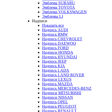
Эмблема SUBARU
Эмблема TOYOTA
Эмблема VOLKSWAGEN
Эмблемы LI
Надписи
Показать все
Надпись AUDI
Надпись BMW
Надпись CHEVROLET
Надпись DAEWOO
Надпись FORD
Надписи HONDA
Надпись HYUNDAI
Надпись JEEP
Надпись KIA
Надпись LADA
Надпись LAND ROVER
Надписи LEXUS
Надпись MAZDA
Надпись MERCEDES-BENZ
Надписи MITSUBISHI
Надписи NISSAN
Надпись OPEL
Надпись PEUGEOT
Надпись RENAULT