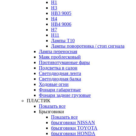
H1
H3
HB3 9005
H4
HB4 9006
H7
H11
Лампы Т10
Лампы поворотника / стоп сигнала
Лампа переносная
Маяк проблесковый
Противотуманные фары
Подсветка в салон
Светодиодная лента
Светодиодная балка
Ходовые огни
Фонари габаритные
Фонари задние грузовые
ПЛАСТИК
Показать все
Брызговики
Показать все
брызговики NISSAN
брызговики TOYOTA
брызговики HONDA