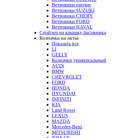
Ветровики прочие
Ветровики SUZUKI
Ветровики CHERY
Ветровики FORD
Ветровики HAVAL
Спойлер на крышку багажника
Колпачки на литье
Показать все
LI
GEELY
Колпачки универсальный
AUDi
BMW
CHEVROLET
FORD
HONDA
HYUNDAI
INFINITI
KIA
Land Rover
LEXUS
MAZDA
Mercedes-Benz
MITSUBISHI
NISSAN