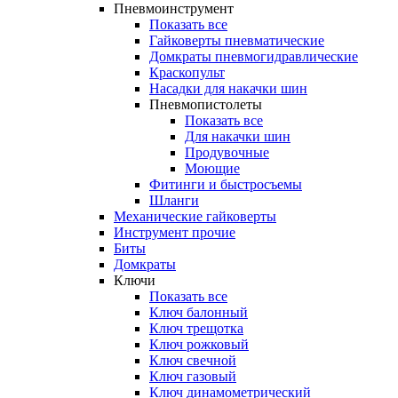
Пневмоинструмент
Показать все
Гайковерты пневматические
Домкраты пневмогидравлические
Краскопульт
Насадки для накачки шин
Пневмопистолеты
Показать все
Для накачки шин
Продувочные
Моющие
Фитинги и быстросъемы
Шланги
Механические гайковерты
Инструмент прочиe
Биты
Домкраты
Ключи
Показать все
Ключ балонный
Ключ трещотка
Ключ рожковый
Ключ свечной
Ключ газовый
Ключ динамометрический