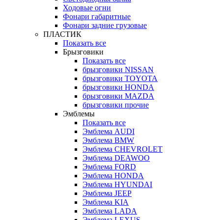
Ходовые огни
Фонари габаритные
Фонари задние грузовые
ПЛАСТИК
Показать все
Брызговики
Показать все
брызговики NISSAN
брызговики TOYOTA
брызговики HONDA
брызговики MAZDA
брызговики прочие
Эмблемы
Показать все
Эмблема AUDI
Эмблема BMW
Эмблема CHEVROLET
Эмблема DEAWOO
Эмблема FORD
Эмблема HONDA
Эмблема HYUNDAI
Эмблема JEEP
Эмблема KIA
Эмблема LADA
Эмблема LEXUS