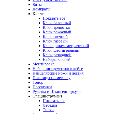
Биты
Домкраты
Ключи
Показать все
Ключ балонный
Ключ трещотка
Ключ рожковый
Ключ свечной
Ключ газовый
Ключ динамометрический
Ключ шестигранный
Ключ разводной
Наборы ключей
Монтировка
Набор инструментов в кейсе
Канцелярские ножи и лезвия
Ножницы по металлу
Топор
Пассатижи
Рулетка и Штангенциркуль
Специнструмент
Показать все
Лебедка
Тиски