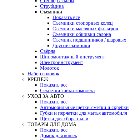
Степлер / скобы
Струбцина
Съемники
Показать все
Съемники стопорных колец
Съемники масляных фильтров
Съемники обшивки салона
Съемник подшипников / шаровых
Другие съемники
Свёрла
Шиномонтажный инструмент
Электроинструмент
Молоток
Набор головок
КРЕПЕЖ
Показать все
Секретки гайки комплект
УХОД ЗА АВТО
Показать все
Автомобильные щётки-смётки и скребки
Губки и перчатки для мытья автомобиля
Щетка для сбора пыли
ТОВАРЫ ДЛЯ ДОМА
Показать все
Домик для кошек