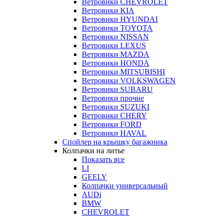
Ветровики CHEVROLET
Ветровики KIA
Ветровики HYUNDAI
Ветровики TOYOTA
Ветровики NISSAN
Ветровики LEXUS
Ветровики MAZDA
Ветровики HONDA
Ветровики MITSUBISHI
Ветровики VOLKSWAGEN
Ветровики SUBARU
Ветровики прочие
Ветровики SUZUKI
Ветровики CHERY
Ветровики FORD
Ветровики HAVAL
Спойлер на крышку багажника
Колпачки на литье
Показать все
LI
GEELY
Колпачки универсальный
AUDi
BMW
CHEVROLET