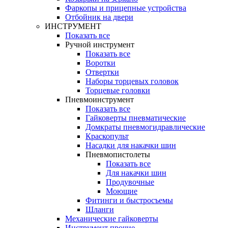
Фаркопы и прицепные устройства
Отбойник на двери
ИНСТРУМЕНТ
Показать все
Ручной инструмент
Показать все
Воротки
Отвертки
Наборы торцевых головок
Торцевые головки
Пневмоинструмент
Показать все
Гайковерты пневматические
Домкраты пневмогидравлические
Краскопульт
Насадки для накачки шин
Пневмопистолеты
Показать все
Для накачки шин
Продувочные
Моющие
Фитинги и быстросъемы
Шланги
Механические гайковерты
Инструмент прочиe