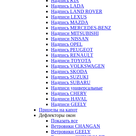
Надпись KIA
Надпись LADA
Надпись LAND ROVER
Надписи LEXUS
Надпись MAZDA
Надпись MERCEDES-BENZ
Надписи MITSUBISHI
Надписи NISSAN
Надпись OPEL
Надпись PEUGEOT
Надпись RENAULT
Надписи TOYOTA
Надпись VOLKSWAGEN
Надпись SKODA
Надпись SUZUKI
Надпись SUBARU
Надписи универсальные
Надпись CHERY
Надписи HAVAL
Надписи GEELY
Прицелы на капот
Дефлекторы окон
Показать все
Ветровики CHANGAN
Ветровики GEELY