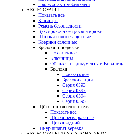
Пылесос автомобильный
АКСЕССУАРЫ
Показать все
Канистра
Ремень безопасности
Буксировочные тросы и крюки
Шторки солнцезащитные
Коврики салонные
Брелоки и подвески
Показать все
Ключницы
Обложка на документы и Визиница
Брелоки
Показать все
Брелоки акции
Серия 0393
Серия 0397
Серия 0394
Серия 0395
Щётка стеклоочистителя
Показать все
Щетки бескаркасные
Щетки задний
Шнур шпагат веревка
АКСЕССУАРЫ ДЛЯ САЛОНА АВТО