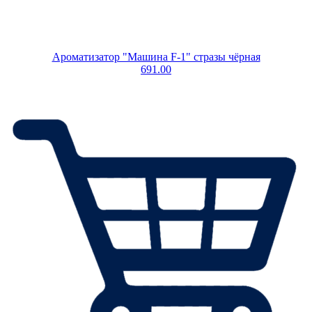
Ароматизатор "Машина F-1" стразы чёрная
691.00