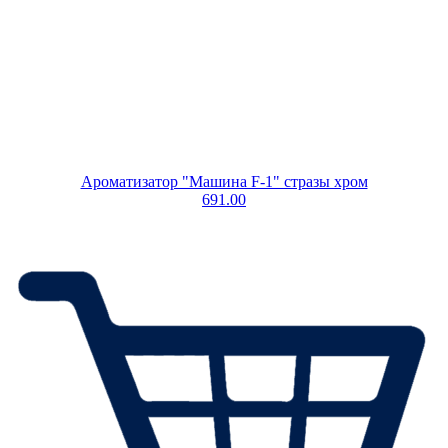
Ароматизатор "Машина F-1" стразы хром
691.00