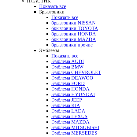
ПЛАСТИК
Показать все
Брызговики
Показать все
брызговики NISSAN
брызговики TOYOTA
брызговики HONDA
брызговики MAZDA
брызговики прочие
Эмблемы
Показать все
Эмблема AUDI
Эмблема BMW
Эмблема CHEVROLET
Эмблема DEAWOO
Эмблема FORD
Эмблема HONDA
Эмблема HYUNDAI
Эмблема JEEP
Эмблема KIA
Эмблема LADA
Эмблема LEXUS
Эмблема MAZDA
Эмблема MITSUBISHI
Эмблема MERSEDES