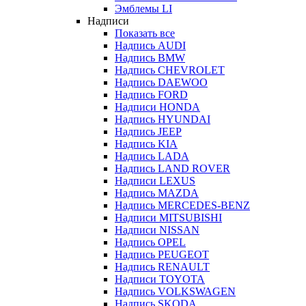
Эмблемы LI
Надписи
Показать все
Надпись AUDI
Надпись BMW
Надпись CHEVROLET
Надпись DAEWOO
Надпись FORD
Надписи HONDA
Надпись HYUNDAI
Надпись JEEP
Надпись KIA
Надпись LADA
Надпись LAND ROVER
Надписи LEXUS
Надпись MAZDA
Надпись MERCEDES-BENZ
Надписи MITSUBISHI
Надписи NISSAN
Надпись OPEL
Надпись PEUGEOT
Надпись RENAULT
Надписи TOYOTA
Надпись VOLKSWAGEN
Надпись SKODA