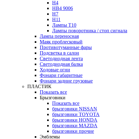
H4
HB4 9006
H7
H11
Лампы Т10
Лампы поворотника / стоп сигнала
Лампа переносная
Маяк проблесковый
Противотуманные фары
Подсветка в салон
Светодиодная лента
Светодиодная балка
Ходовые огни
Фонари габаритные
Фонари задние грузовые
ПЛАСТИК
Показать все
Брызговики
Показать все
брызговики NISSAN
брызговики TOYOTA
брызговики HONDA
брызговики MAZDA
брызговики прочие
Эмблемы