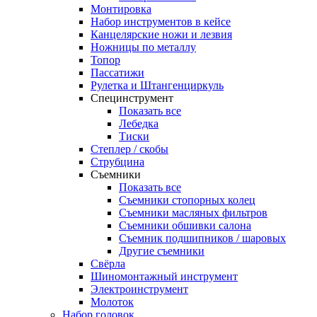
Монтировка
Набор инструментов в кейсе
Канцелярские ножи и лезвия
Ножницы по металлу
Топор
Пассатижи
Рулетка и Штангенциркуль
Специнструмент
Показать все
Лебедка
Тиски
Степлер / скобы
Струбцина
Съемники
Показать все
Съемники стопорных колец
Съемники масляных фильтров
Съемники обшивки салона
Съемник подшипников / шаровых
Другие съемники
Свёрла
Шиномонтажный инструмент
Электроинструмент
Молоток
Набор головок