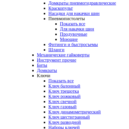
Домкраты пневмогидравлические
Краскопульт
Насадки для накачки шин
Пневмопистолеты
Показать все
Для накачки шин
Продувочные
Моющие
Фитинги и быстросъемы
Шланги
Механические гайковерты
Инструмент прочиe
Биты
Домкраты
Ключи
Показать все
Ключ балонный
Ключ трещотка
Ключ рожковый
Ключ свечной
Ключ газовый
Ключ динамометрический
Ключ шестигранный
Ключ разводной
Наборы ключей