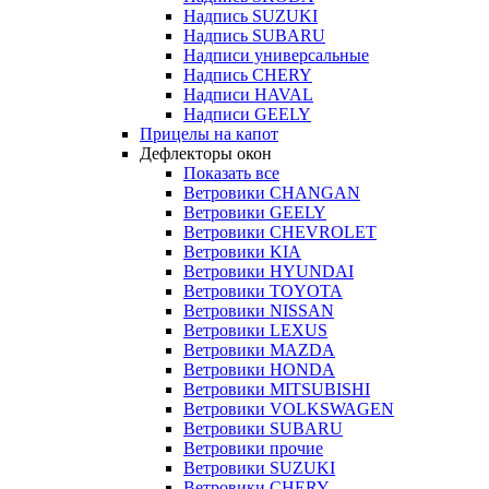
Надпись SUZUKI
Надпись SUBARU
Надписи универсальные
Надпись CHERY
Надписи HAVAL
Надписи GEELY
Прицелы на капот
Дефлекторы окон
Показать все
Ветровики CHANGAN
Ветровики GEELY
Ветровики CHEVROLET
Ветровики KIA
Ветровики HYUNDAI
Ветровики TOYOTA
Ветровики NISSAN
Ветровики LEXUS
Ветровики MAZDA
Ветровики HONDA
Ветровики MITSUBISHI
Ветровики VOLKSWAGEN
Ветровики SUBARU
Ветровики прочие
Ветровики SUZUKI
Ветровики CHERY