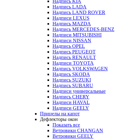
Надпись KIA
Надпись LADA
Надпись LAND ROVER
Надписи LEXUS
Надпись MAZDA
Надпись MERCEDES-BENZ
Надписи MITSUBISHI
Надписи NISSAN
Надпись OPEL
Надпись PEUGEOT
Надпись RENAULT
Надписи TOYOTA
Надпись VOLKSWAGEN
Надпись SKODA
Надпись SUZUKI
Надпись SUBARU
Надписи универсальные
Надпись CHERY
Надписи HAVAL
Надписи GEELY
Прицелы на капот
Дефлекторы окон
Показать все
Ветровики CHANGAN
Ветровики GEELY