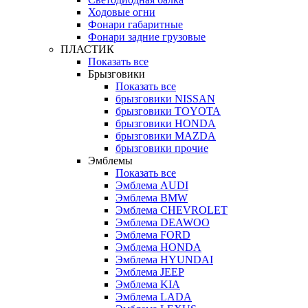
Ходовые огни
Фонари габаритные
Фонари задние грузовые
ПЛАСТИК
Показать все
Брызговики
Показать все
брызговики NISSAN
брызговики TOYOTA
брызговики HONDA
брызговики MAZDA
брызговики прочие
Эмблемы
Показать все
Эмблема AUDI
Эмблема BMW
Эмблема CHEVROLET
Эмблема DEAWOO
Эмблема FORD
Эмблема HONDA
Эмблема HYUNDAI
Эмблема JEEP
Эмблема KIA
Эмблема LADA