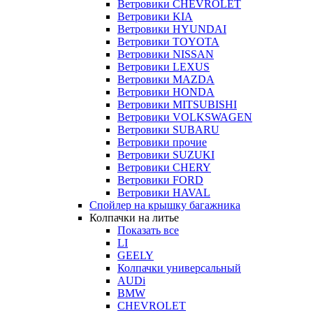
Ветровики CHEVROLET
Ветровики KIA
Ветровики HYUNDAI
Ветровики TOYOTA
Ветровики NISSAN
Ветровики LEXUS
Ветровики MAZDA
Ветровики HONDA
Ветровики MITSUBISHI
Ветровики VOLKSWAGEN
Ветровики SUBARU
Ветровики прочие
Ветровики SUZUKI
Ветровики CHERY
Ветровики FORD
Ветровики HAVAL
Спойлер на крышку багажника
Колпачки на литье
Показать все
LI
GEELY
Колпачки универсальный
AUDi
BMW
CHEVROLET