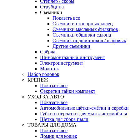
Степлер / скобы
Струбцина
Съемники
Показать все
Съемники стопорных колец
Съемники масляных фильтров
Съемники обшивки салона
Съемник подшипников / шаровых
Другие съемники
Свёрла
Шиномонтажный инструмент
Электроинструмент
Молоток
Набор головок
КРЕПЕЖ
Показать все
Секретки гайки комплект
УХОД ЗА АВТО
Показать все
Автомобильные щётки-смётки и скребки
Губки и перчатки для мытья автомобиля
Щетка для сбора пыли
ТОВАРЫ ДЛЯ ДОМА
Показать все
Домик для кошек