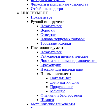
Фаркопы и прицепные устройства
Отбойник на двери
ИНСТРУМЕНТ
Показать все
Ручной инструмент
Показать все
Воротки
Отвертки
Наборы торцевых головок
Торцевые головки
Пневмоинструмент
Показать все
Гайковерты пневматические
Домкраты пневмогидравлические
Краскопульт
Насадки для накачки шин
Пневмопистолеты
Показать все
Для накачки шин
Продувочные
Моющие
Фитинги и быстросъемы
Шланги
Механические гайковерты