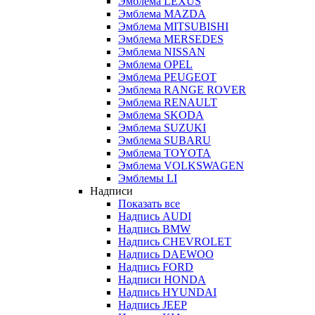
Эмблема LEXUS
Эмблема MAZDA
Эмблема MITSUBISHI
Эмблема MERSEDES
Эмблема NISSAN
Эмблема OPEL
Эмблема PEUGEOT
Эмблема RANGE ROVER
Эмблема RENAULT
Эмблема SKODA
Эмблема SUZUKI
Эмблема SUBARU
Эмблема TOYOTA
Эмблема VOLKSWAGEN
Эмблемы LI
Надписи
Показать все
Надпись AUDI
Надпись BMW
Надпись CHEVROLET
Надпись DAEWOO
Надпись FORD
Надписи HONDA
Надпись HYUNDAI
Надпись JEEP