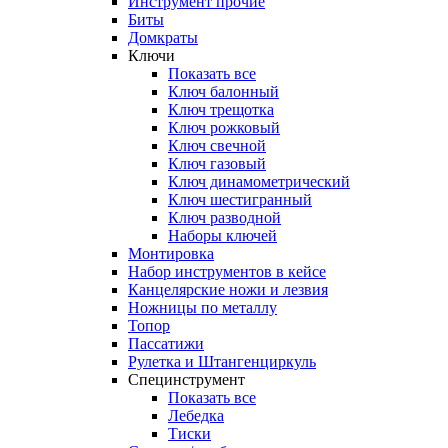
Инструмент прочиe
Биты
Домкраты
Ключи
Показать все
Ключ балонный
Ключ трещотка
Ключ рожковый
Ключ свечной
Ключ газовый
Ключ динамометрический
Ключ шестигранный
Ключ разводной
Наборы ключей
Монтировка
Набор инструментов в кейсе
Канцелярские ножи и лезвия
Ножницы по металлу
Топор
Пассатижи
Рулетка и Штангенциркуль
Специнструмент
Показать все
Лебедка
Тиски