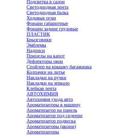
Подсветка в салон
Светодиодная лента
Светодиодная балка
Ходовые огни
Фонари габаритные
Фонари задние грузовые
ПЛАСТИК
Брызговики
Эмблемы
Надписи
Прицелы на капот
Дефлекторы окон
Спойлер на крышку багажника
Колпачки на литье
Накладки на ручки
Накладки на зеркало
Клейкая лента
АВТОХИМИЯ
Автохимия ухода авто
Ароматизаторы в машину
Ароматизатор на панель
Ароматизатор под сидение
Ароматизатор подвеска
Ароматизаторы (акции)
Ароматизаторы