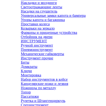
Накладки и молдинги
Светоотражающие ленты
Насадки на глушитель
Универсальные замки капота и бампера
Упоры капота и багажника
Проставки колеса
Козырьки на зеркало
Фаркопы и прицепные устройства
Отбойник на двери
ИНСТРУМЕНТ
Ручной инструмент
Пневмоинструмент
Механические гайковерты
Инструмент прочиe
Биты
Домкраты
Ключи
Монтировка
Набор инструментов в кейсе
Канцелярские ножи и лезвия
Ножницы по металлу
Топор
Пассатижи
Рулетка и Штангенциркуль
Специнструмент