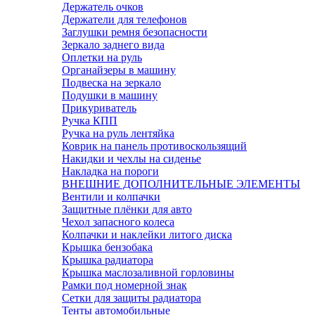
Держатель очков
Держатели для телефонов
Заглушки ремня безопасности
Зеркало заднего вида
Оплетки на руль
Органайзеры в машину
Подвеска на зеркало
Подушки в машину
Прикуриватель
Ручка КПП
Ручка на руль лентяйка
Коврик на панель противоскользящий
Накидки и чехлы на сиденье
Накладка на пороги
ВНЕШНИЕ ДОПОЛНИТЕЛЬНЫЕ ЭЛЕМЕНТЫ
Вентили и колпачки
Защитные плёнки для авто
Чехол запасного колеса
Колпачки и наклейки литого диска
Крышка бензобака
Крышка радиатора
Крышка маслозаливной горловины
Рамки под номерной знак
Сетки для защиты радиатора
Тенты автомобильные