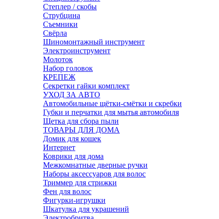
Степлер / скобы
Струбцина
Съемники
Свёрла
Шиномонтажный инструмент
Электроинструмент
Молоток
Набор головок
КРЕПЕЖ
Секретки гайки комплект
УХОД ЗА АВТО
Автомобильные щётки-смётки и скребки
Губки и перчатки для мытья автомобиля
Щетка для сбора пыли
ТОВАРЫ ДЛЯ ДОМА
Домик для кошек
Интернет
Коврики для дома
Межкомнатные дверные ручки
Наборы аксессуаров для волос
Триммер для стрижки
Фен для волос
Фигурки-игрушки
Шкатулка для украшений
Электробритва