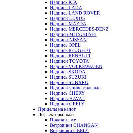
Надпись KIA
Надпись LADA
Надпись LAND ROVER
Надписи LEXUS
Надпись MAZDA
Надпись MERCEDES-BENZ
Надписи MITSUBISHI
Надписи NISSAN
Надпись OPEL
Надпись PEUGEOT
Надпись RENAULT
Надписи TOYOTA
Надпись VOLKSWAGEN
Надпись SKODA
Надпись SUZUKI
Надпись SUBARU
Надписи универсальные
Надпись CHERY
Надписи HAVAL
Надписи GEELY
Прицелы на капот
Дефлекторы окон
Показать все
Ветровики CHANGAN
Ветровики GEELY