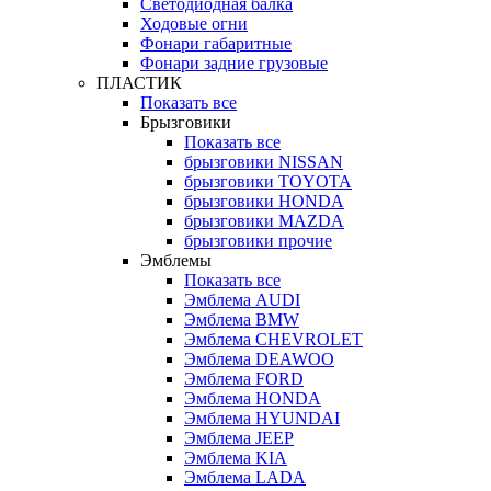
Светодиодная балка
Ходовые огни
Фонари габаритные
Фонари задние грузовые
ПЛАСТИК
Показать все
Брызговики
Показать все
брызговики NISSAN
брызговики TOYOTA
брызговики HONDA
брызговики MAZDA
брызговики прочие
Эмблемы
Показать все
Эмблема AUDI
Эмблема BMW
Эмблема CHEVROLET
Эмблема DEAWOO
Эмблема FORD
Эмблема HONDA
Эмблема HYUNDAI
Эмблема JEEP
Эмблема KIA
Эмблема LADA