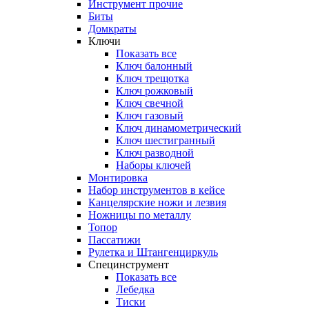
Инструмент прочиe
Биты
Домкраты
Ключи
Показать все
Ключ балонный
Ключ трещотка
Ключ рожковый
Ключ свечной
Ключ газовый
Ключ динамометрический
Ключ шестигранный
Ключ разводной
Наборы ключей
Монтировка
Набор инструментов в кейсе
Канцелярские ножи и лезвия
Ножницы по металлу
Топор
Пассатижи
Рулетка и Штангенциркуль
Специнструмент
Показать все
Лебедка
Тиски