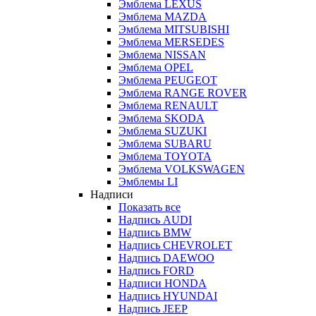
Эмблема LEXUS
Эмблема MAZDA
Эмблема MITSUBISHI
Эмблема MERSEDES
Эмблема NISSAN
Эмблема OPEL
Эмблема PEUGEOT
Эмблема RANGE ROVER
Эмблема RENAULT
Эмблема SKODA
Эмблема SUZUKI
Эмблема SUBARU
Эмблема TOYOTA
Эмблема VOLKSWAGEN
Эмблемы LI
Надписи
Показать все
Надпись AUDI
Надпись BMW
Надпись CHEVROLET
Надпись DAEWOO
Надпись FORD
Надписи HONDA
Надпись HYUNDAI
Надпись JEEP