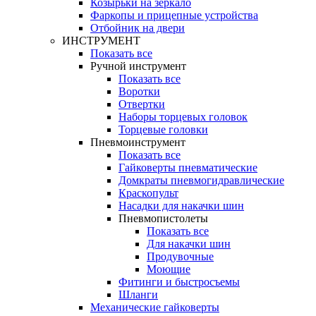
Козырьки на зеркало
Фаркопы и прицепные устройства
Отбойник на двери
ИНСТРУМЕНТ
Показать все
Ручной инструмент
Показать все
Воротки
Отвертки
Наборы торцевых головок
Торцевые головки
Пневмоинструмент
Показать все
Гайковерты пневматические
Домкраты пневмогидравлические
Краскопульт
Насадки для накачки шин
Пневмопистолеты
Показать все
Для накачки шин
Продувочные
Моющие
Фитинги и быстросъемы
Шланги
Механические гайковерты