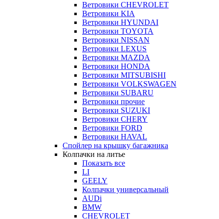
Ветровики CHEVROLET
Ветровики KIA
Ветровики HYUNDAI
Ветровики TOYOTA
Ветровики NISSAN
Ветровики LEXUS
Ветровики MAZDA
Ветровики HONDA
Ветровики MITSUBISHI
Ветровики VOLKSWAGEN
Ветровики SUBARU
Ветровики прочие
Ветровики SUZUKI
Ветровики CHERY
Ветровики FORD
Ветровики HAVAL
Спойлер на крышку багажника
Колпачки на литье
Показать все
LI
GEELY
Колпачки универсальный
AUDi
BMW
CHEVROLET