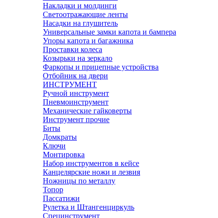
Накладки и молдинги
Светоотражающие ленты
Насадки на глушитель
Универсальные замки капота и бампера
Упоры капота и багажника
Проставки колеса
Козырьки на зеркало
Фаркопы и прицепные устройства
Отбойник на двери
ИНСТРУМЕНТ
Ручной инструмент
Пневмоинструмент
Механические гайковерты
Инструмент прочиe
Биты
Домкраты
Ключи
Монтировка
Набор инструментов в кейсе
Канцелярские ножи и лезвия
Ножницы по металлу
Топор
Пассатижи
Рулетка и Штангенциркуль
Специнструмент