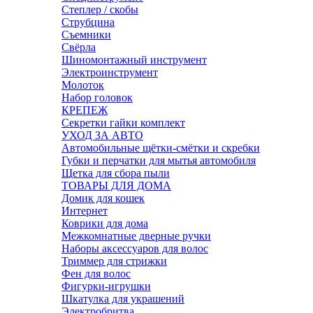
Степлер / скобы
Струбцина
Съемники
Свёрла
Шиномонтажный инструмент
Электроинструмент
Молоток
Набор головок
КРЕПЕЖ
Секретки гайки комплект
УХОД ЗА АВТО
Автомобильные щётки-смётки и скребки
Губки и перчатки для мытья автомобиля
Щетка для сбора пыли
ТОВАРЫ ДЛЯ ДОМА
Домик для кошек
Интернет
Коврики для дома
Межкомнатные дверные ручки
Наборы аксессуаров для волос
Триммер для стрижки
Фен для волос
Фигурки-игрушки
Шкатулка для украшений
Электробритва