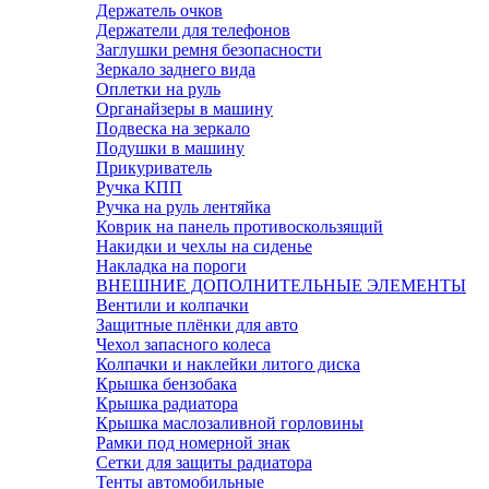
Держатель очков
Держатели для телефонов
Заглушки ремня безопасности
Зеркало заднего вида
Оплетки на руль
Органайзеры в машину
Подвеска на зеркало
Подушки в машину
Прикуриватель
Ручка КПП
Ручка на руль лентяйка
Коврик на панель противоскользящий
Накидки и чехлы на сиденье
Накладка на пороги
ВНЕШНИЕ ДОПОЛНИТЕЛЬНЫЕ ЭЛЕМЕНТЫ
Вентили и колпачки
Защитные плёнки для авто
Чехол запасного колеса
Колпачки и наклейки литого диска
Крышка бензобака
Крышка радиатора
Крышка маслозаливной горловины
Рамки под номерной знак
Сетки для защиты радиатора
Тенты автомобильные