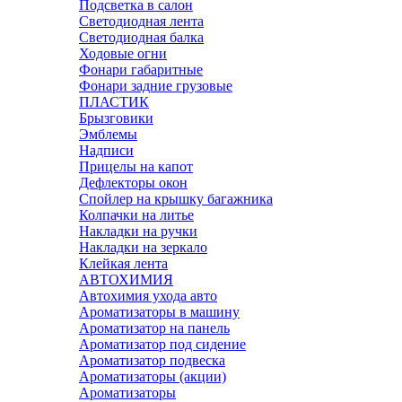
Подсветка в салон
Светодиодная лента
Светодиодная балка
Ходовые огни
Фонари габаритные
Фонари задние грузовые
ПЛАСТИК
Брызговики
Эмблемы
Надписи
Прицелы на капот
Дефлекторы окон
Спойлер на крышку багажника
Колпачки на литье
Накладки на ручки
Накладки на зеркало
Клейкая лента
АВТОХИМИЯ
Автохимия ухода авто
Ароматизаторы в машину
Ароматизатор на панель
Ароматизатор под сидение
Ароматизатор подвеска
Ароматизаторы (акции)
Ароматизаторы