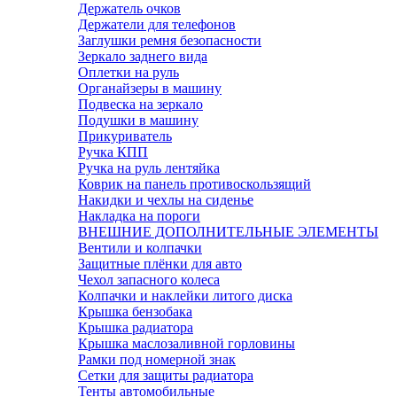
Держатель очков
Держатели для телефонов
Заглушки ремня безопасности
Зеркало заднего вида
Оплетки на руль
Органайзеры в машину
Подвеска на зеркало
Подушки в машину
Прикуриватель
Ручка КПП
Ручка на руль лентяйка
Коврик на панель противоскользящий
Накидки и чехлы на сиденье
Накладка на пороги
ВНЕШНИЕ ДОПОЛНИТЕЛЬНЫЕ ЭЛЕМЕНТЫ
Вентили и колпачки
Защитные плёнки для авто
Чехол запасного колеса
Колпачки и наклейки литого диска
Крышка бензобака
Крышка радиатора
Крышка маслозаливной горловины
Рамки под номерной знак
Сетки для защиты радиатора
Тенты автомобильные