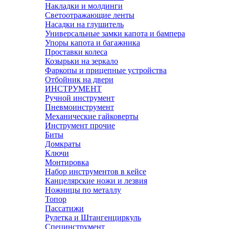
Накладки и молдинги
Светоотражающие ленты
Насадки на глушитель
Универсальные замки капота и бампера
Упоры капота и багажника
Проставки колеса
Козырьки на зеркало
Фаркопы и прицепные устройства
Отбойник на двери
ИНСТРУМЕНТ
Ручной инструмент
Пневмоинструмент
Механические гайковерты
Инструмент прочиe
Биты
Домкраты
Ключи
Монтировка
Набор инструментов в кейсе
Канцелярские ножи и лезвия
Ножницы по металлу
Топор
Пассатижи
Рулетка и Штангенциркуль
Специнструмент