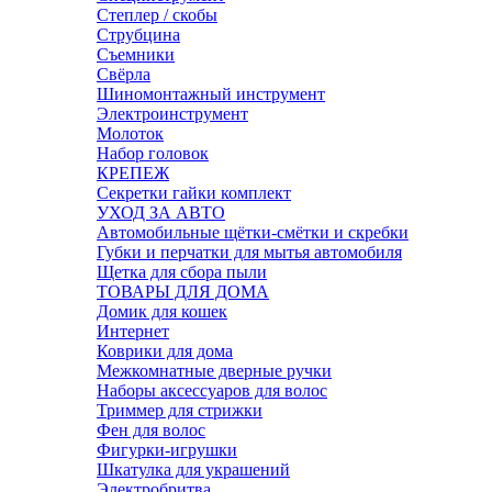
Степлер / скобы
Струбцина
Съемники
Свёрла
Шиномонтажный инструмент
Электроинструмент
Молоток
Набор головок
КРЕПЕЖ
Секретки гайки комплект
УХОД ЗА АВТО
Автомобильные щётки-смётки и скребки
Губки и перчатки для мытья автомобиля
Щетка для сбора пыли
ТОВАРЫ ДЛЯ ДОМА
Домик для кошек
Интернет
Коврики для дома
Межкомнатные дверные ручки
Наборы аксессуаров для волос
Триммер для стрижки
Фен для волос
Фигурки-игрушки
Шкатулка для украшений
Электробритва