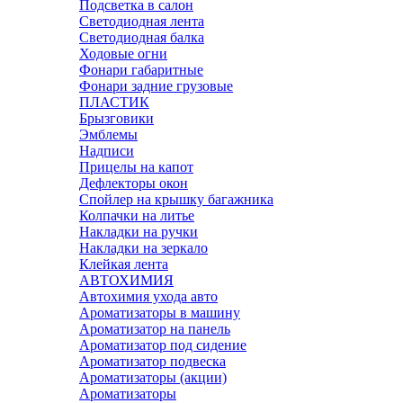
Подсветка в салон
Светодиодная лента
Светодиодная балка
Ходовые огни
Фонари габаритные
Фонари задние грузовые
ПЛАСТИК
Брызговики
Эмблемы
Надписи
Прицелы на капот
Дефлекторы окон
Спойлер на крышку багажника
Колпачки на литье
Накладки на ручки
Накладки на зеркало
Клейкая лента
АВТОХИМИЯ
Автохимия ухода авто
Ароматизаторы в машину
Ароматизатор на панель
Ароматизатор под сидение
Ароматизатор подвеска
Ароматизаторы (акции)
Ароматизаторы