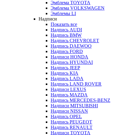
Эмблема TOYOTA
Эмблема VOLKSWAGEN
Эмблемы LI
Надписи
Показать все
Надпись AUDI
Надпись BMW
Надпись CHEVROLET
Надпись DAEWOO
Надпись FORD
Надписи HONDA
Надпись HYUNDAI
Надпись JEEP
Надпись KIA
Надпись LADA
Надпись LAND ROVER
Надписи LEXUS
Надпись MAZDA
Надпись MERCEDES-BENZ
Надписи MITSUBISHI
Надписи NISSAN
Надпись OPEL
Надпись PEUGEOT
Надпись RENAULT
Надписи TOYOTA