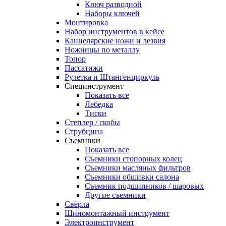
Ключ разводной
Наборы ключей
Монтировка
Набор инструментов в кейсе
Канцелярские ножи и лезвия
Ножницы по металлу
Топор
Пассатижи
Рулетка и Штангенциркуль
Специнструмент
Показать все
Лебедка
Тиски
Степлер / скобы
Струбцина
Съемники
Показать все
Съемники стопорных колец
Съемники масляных фильтров
Съемники обшивки салона
Съемник подшипников / шаровых
Другие съемники
Свёрла
Шиномонтажный инструмент
Электроинструмент