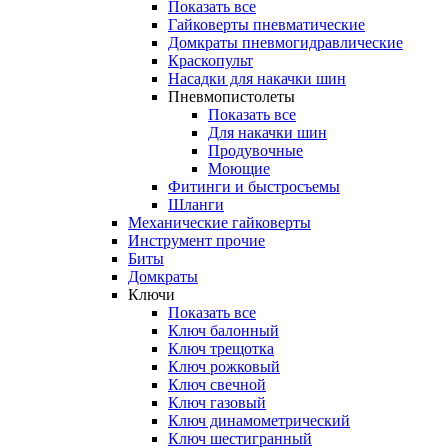
Показать все
Гайковерты пневматические
Домкраты пневмогидравлические
Краскопульт
Насадки для накачки шин
Пневмопистолеты
Показать все
Для накачки шин
Продувочные
Моющие
Фитинги и быстросъемы
Шланги
Механические гайковерты
Инструмент прочиe
Биты
Домкраты
Ключи
Показать все
Ключ балонный
Ключ трещотка
Ключ рожковый
Ключ свечной
Ключ газовый
Ключ динамометрический
Ключ шестигранный