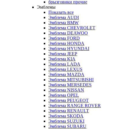
брызговики прочие
Эмблемы
Показать все
Эмблема AUDI
Эмблема BMW
Эмблема CHEVROLET
Эмблема DEAWOO
Эмблема FORD
Эмблема HONDA
Эмблема HYUNDAI
Эмблема JEEP
Эмблема KIA
Эмблема LADA
Эмблема LEXUS
Эмблема MAZDA
Эмблема MITSUBISHI
Эмблема MERSEDES
Эмблема NISSAN
Эмблема OPEL
Эмблема PEUGEOT
Эмблема RANGE ROVER
Эмблема RENAULT
Эмблема SKODA
Эмблема SUZUKI
Эмблема SUBARU