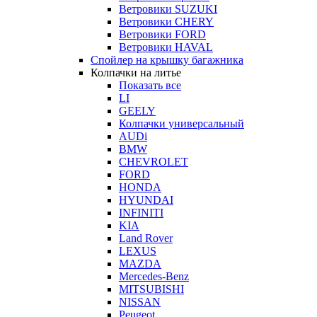
Ветровики SUZUKI
Ветровики CHERY
Ветровики FORD
Ветровики HAVAL
Спойлер на крышку багажника
Колпачки на литье
Показать все
LI
GEELY
Колпачки универсальный
AUDi
BMW
CHEVROLET
FORD
HONDA
HYUNDAI
INFINITI
KIA
Land Rover
LEXUS
MAZDA
Mercedes-Benz
MITSUBISHI
NISSAN
Peugeot