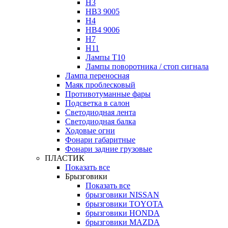
H3
HB3 9005
H4
HB4 9006
H7
H11
Лампы Т10
Лампы поворотника / стоп сигнала
Лампа переносная
Маяк проблесковый
Противотуманные фары
Подсветка в салон
Светодиодная лента
Светодиодная балка
Ходовые огни
Фонари габаритные
Фонари задние грузовые
ПЛАСТИК
Показать все
Брызговики
Показать все
брызговики NISSAN
брызговики TOYOTA
брызговики HONDA
брызговики MAZDA