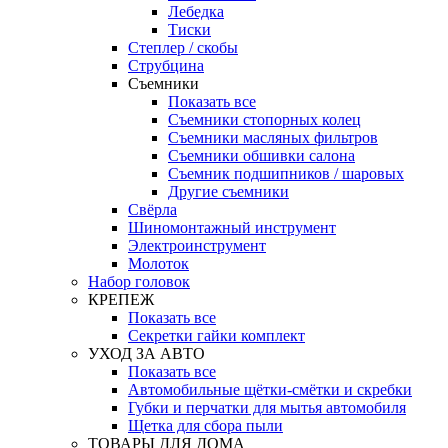
Лебедка
Тиски
Степлер / скобы
Струбцина
Съемники
Показать все
Съемники стопорных колец
Съемники масляных фильтров
Съемники обшивки салона
Съемник подшипников / шаровых
Другие съемники
Свёрла
Шиномонтажный инструмент
Электроинструмент
Молоток
Набор головок
КРЕПЕЖ
Показать все
Секретки гайки комплект
УХОД ЗА АВТО
Показать все
Автомобильные щётки-смётки и скребки
Губки и перчатки для мытья автомобиля
Щетка для сбора пыли
ТОВАРЫ ДЛЯ ДОМА