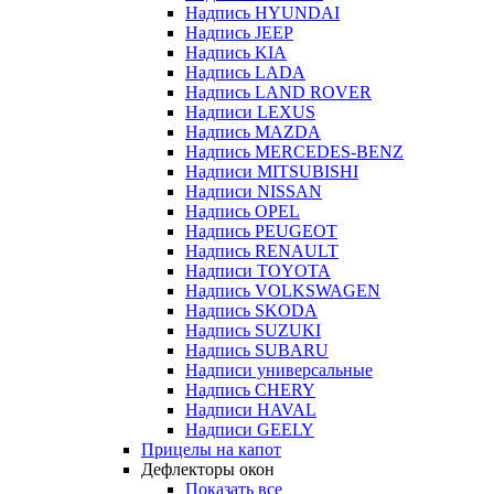
Надпись HYUNDAI
Надпись JEEP
Надпись KIA
Надпись LADA
Надпись LAND ROVER
Надписи LEXUS
Надпись MAZDA
Надпись MERCEDES-BENZ
Надписи MITSUBISHI
Надписи NISSAN
Надпись OPEL
Надпись PEUGEOT
Надпись RENAULT
Надписи TOYOTA
Надпись VOLKSWAGEN
Надпись SKODA
Надпись SUZUKI
Надпись SUBARU
Надписи универсальные
Надпись CHERY
Надписи HAVAL
Надписи GEELY
Прицелы на капот
Дефлекторы окон
Показать все