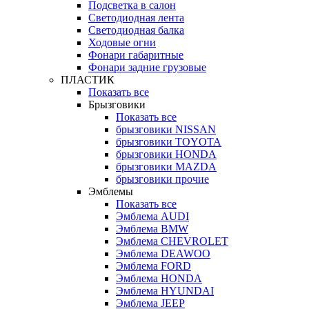
Подсветка в салон
Светодиодная лента
Светодиодная балка
Ходовые огни
Фонари габаритные
Фонари задние грузовые
ПЛАСТИК
Показать все
Брызговики
Показать все
брызговики NISSAN
брызговики TOYOTA
брызговики HONDA
брызговики MAZDA
брызговики прочие
Эмблемы
Показать все
Эмблема AUDI
Эмблема BMW
Эмблема CHEVROLET
Эмблема DEAWOO
Эмблема FORD
Эмблема HONDA
Эмблема HYUNDAI
Эмблема JEEP