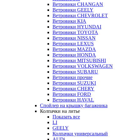
Ветровики CHANGAN
Ветровики GEELY
Ветровики CHEVROLET
Ветровики KIA
Ветровики HYUNDAI
Ветровики TOYOTA
Ветровики NISSAN
Ветровики LEXUS
Ветровики MAZDA
Ветровики HONDA
Ветровики MITSUBISHI
Ветровики VOLKSWAGEN
Ветровики SUBARU
Ветровики прочие
Ветровики SUZUKI
Ветровики CHERY
Ветровики FORD
Ветровики HAVAL
Спойлер на крышку багажника
Колпачки на литье
Показать все
LI
GEELY
Колпачки универсальный
AUDi