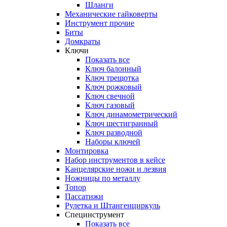
Шланги
Механические гайковерты
Инструмент прочиe
Биты
Домкраты
Ключи
Показать все
Ключ балонный
Ключ трещотка
Ключ рожковый
Ключ свечной
Ключ газовый
Ключ динамометрический
Ключ шестигранный
Ключ разводной
Наборы ключей
Монтировка
Набор инструментов в кейсе
Канцелярские ножи и лезвия
Ножницы по металлу
Топор
Пассатижи
Рулетка и Штангенциркуль
Специнструмент
Показать все