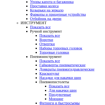
Упоры капота и багажника
Проставки колеса
Козырьки на зеркало
Фаркопы и прицепные устройства
Отбойник на двери
ИНСТРУМЕНТ
Показать все
Ручной инструмент
Показать все
Воротки
Отвертки
Наборы торцевых головок
Торцевые головки
Пневмоинструмент
Показать все
Гайковерты пневматические
Домкраты пневмогидравлические
Краскопульт
Насадки для накачки шин
Пневмопистолеты
Показать все
Для накачки шин
Продувочные
Моющие
Фитинги и быстросъемы