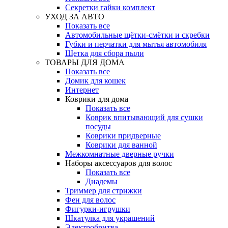
Секретки гайки комплект
УХОД ЗА АВТО
Показать все
Автомобильные щётки-смётки и скребки
Губки и перчатки для мытья автомобиля
Щетка для сбора пыли
ТОВАРЫ ДЛЯ ДОМА
Показать все
Домик для кошек
Интернет
Коврики для дома
Показать все
Коврик впитывающий для сушки
посуды
Коврики придверные
Коврики для ванной
Межкомнатные дверные ручки
Наборы аксессуаров для волос
Показать все
Диадемы
Триммер для стрижки
Фен для волос
Фигурки-игрушки
Шкатулка для украшений
Электробритва