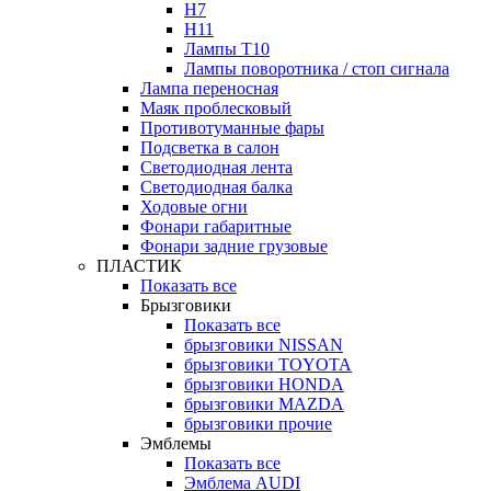
H7
H11
Лампы Т10
Лампы поворотника / стоп сигнала
Лампа переносная
Маяк проблесковый
Противотуманные фары
Подсветка в салон
Светодиодная лента
Светодиодная балка
Ходовые огни
Фонари габаритные
Фонари задние грузовые
ПЛАСТИК
Показать все
Брызговики
Показать все
брызговики NISSAN
брызговики TOYOTA
брызговики HONDA
брызговики MAZDA
брызговики прочие
Эмблемы
Показать все
Эмблема AUDI