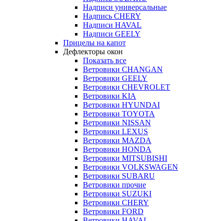
Надписи универсальные
Надпись CHERY
Надписи HAVAL
Надписи GEELY
Прицелы на капот
Дефлекторы окон
Показать все
Ветровики CHANGAN
Ветровики GEELY
Ветровики CHEVROLET
Ветровики KIA
Ветровики HYUNDAI
Ветровики TOYOTA
Ветровики NISSAN
Ветровики LEXUS
Ветровики MAZDA
Ветровики HONDA
Ветровики MITSUBISHI
Ветровики VOLKSWAGEN
Ветровики SUBARU
Ветровики прочие
Ветровики SUZUKI
Ветровики CHERY
Ветровики FORD
Ветровики HAVAL