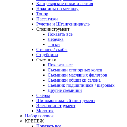
Канцелярские ножи и лезвия
Ножницы по металлу
Топор
Пассатижи
Рулетка и Штангенциркуль
Специнструмент
Показать все
Лебедка
Тиски
Степлер / скобы
Струбцина
Съемники
Показать все
Съемники стопорных колец
Съемники масляных фильтров
Съемники обшивки салона
Съемник подшипников / шаровых
Другие съемники
Свёрла
Шиномонтажный инструмент
Электроинструмент
Молоток
Набор головок
КРЕПЕЖ
Показать все