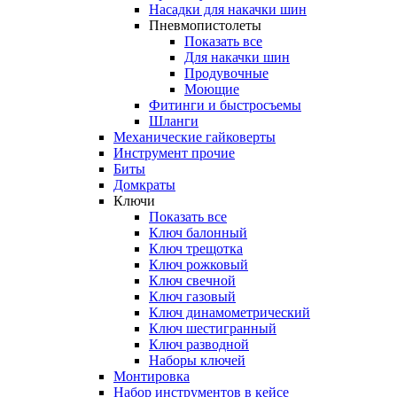
Насадки для накачки шин
Пневмопистолеты
Показать все
Для накачки шин
Продувочные
Моющие
Фитинги и быстросъемы
Шланги
Механические гайковерты
Инструмент прочиe
Биты
Домкраты
Ключи
Показать все
Ключ балонный
Ключ трещотка
Ключ рожковый
Ключ свечной
Ключ газовый
Ключ динамометрический
Ключ шестигранный
Ключ разводной
Наборы ключей
Монтировка
Набор инструментов в кейсе