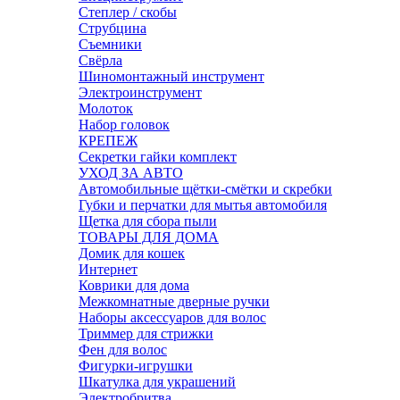
Степлер / скобы
Струбцина
Съемники
Свёрла
Шиномонтажный инструмент
Электроинструмент
Молоток
Набор головок
КРЕПЕЖ
Секретки гайки комплект
УХОД ЗА АВТО
Автомобильные щётки-смётки и скребки
Губки и перчатки для мытья автомобиля
Щетка для сбора пыли
ТОВАРЫ ДЛЯ ДОМА
Домик для кошек
Интернет
Коврики для дома
Межкомнатные дверные ручки
Наборы аксессуаров для волос
Триммер для стрижки
Фен для волос
Фигурки-игрушки
Шкатулка для украшений
Электробритва