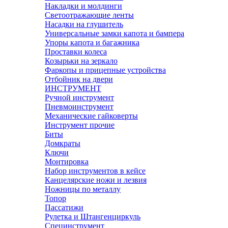
Накладки и молдинги
Светоотражающие ленты
Насадки на глушитель
Универсальные замки капота и бампера
Упоры капота и багажника
Проставки колеса
Козырьки на зеркало
Фаркопы и прицепные устройства
Отбойник на двери
ИНСТРУМЕНТ
Ручной инструмент
Пневмоинструмент
Механические гайковерты
Инструмент прочиe
Биты
Домкраты
Ключи
Монтировка
Набор инструментов в кейсе
Канцелярские ножи и лезвия
Ножницы по металлу
Топор
Пассатижи
Рулетка и Штангенциркуль
Специнструмент