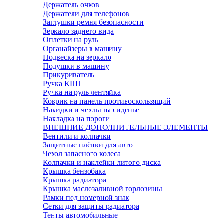
Держатель очков
Держатели для телефонов
Заглушки ремня безопасности
Зеркало заднего вида
Оплетки на руль
Органайзеры в машину
Подвеска на зеркало
Подушки в машину
Прикуриватель
Ручка КПП
Ручка на руль лентяйка
Коврик на панель противоскользящий
Накидки и чехлы на сиденье
Накладка на пороги
ВНЕШНИЕ ДОПОЛНИТЕЛЬНЫЕ ЭЛЕМЕНТЫ
Вентили и колпачки
Защитные плёнки для авто
Чехол запасного колеса
Колпачки и наклейки литого диска
Крышка бензобака
Крышка радиатора
Крышка маслозаливной горловины
Рамки под номерной знак
Сетки для защиты радиатора
Тенты автомобильные