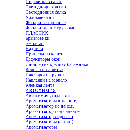
Подсветка в салон
Светодиодная лента
Светодиодная балка
Ходовые огни
Фонари габаритные
Фонари задние грузовые
ПЛАСТИК
Брызговики
Эмблемы
Надписи
Прицелы на капот
Дефлекторы окон
Спойлер на крышку багажника
Колпачки на литье
Накладки на ручки
Накладки на зеркало
Клейкая лента
АВТОХИМИЯ
Автохимия ухода авто
Ароматизаторы в машину
Ароматизатор на панель
Ароматизатор под сидение
Ароматизатор подвеска
Ароматизаторы (акции)
Ароматизаторы