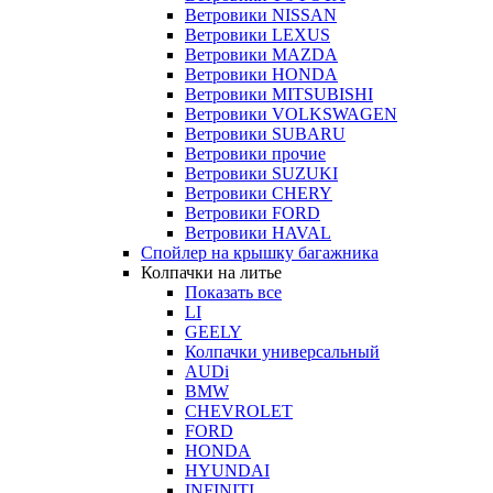
Ветровики NISSAN
Ветровики LEXUS
Ветровики MAZDA
Ветровики HONDA
Ветровики MITSUBISHI
Ветровики VOLKSWAGEN
Ветровики SUBARU
Ветровики прочие
Ветровики SUZUKI
Ветровики CHERY
Ветровики FORD
Ветровики HAVAL
Спойлер на крышку багажника
Колпачки на литье
Показать все
LI
GEELY
Колпачки универсальный
AUDi
BMW
CHEVROLET
FORD
HONDA
HYUNDAI
INFINITI