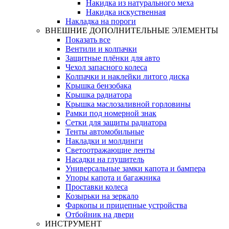
Накидка из натурального меха
Накидка искуственная
Накладка на пороги
ВНЕШНИЕ ДОПОЛНИТЕЛЬНЫЕ ЭЛЕМЕНТЫ
Показать все
Вентили и колпачки
Защитные плёнки для авто
Чехол запасного колеса
Колпачки и наклейки литого диска
Крышка бензобака
Крышка радиатора
Крышка маслозаливной горловины
Рамки под номерной знак
Сетки для защиты радиатора
Тенты автомобильные
Накладки и молдинги
Светоотражающие ленты
Насадки на глушитель
Универсальные замки капота и бампера
Упоры капота и багажника
Проставки колеса
Козырьки на зеркало
Фаркопы и прицепные устройства
Отбойник на двери
ИНСТРУМЕНТ