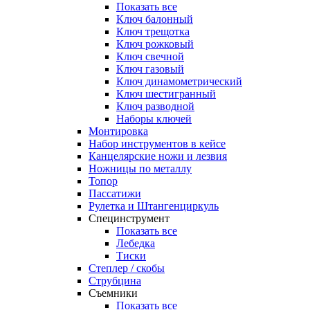
Показать все
Ключ балонный
Ключ трещотка
Ключ рожковый
Ключ свечной
Ключ газовый
Ключ динамометрический
Ключ шестигранный
Ключ разводной
Наборы ключей
Монтировка
Набор инструментов в кейсе
Канцелярские ножи и лезвия
Ножницы по металлу
Топор
Пассатижи
Рулетка и Штангенциркуль
Специнструмент
Показать все
Лебедка
Тиски
Степлер / скобы
Струбцина
Съемники
Показать все