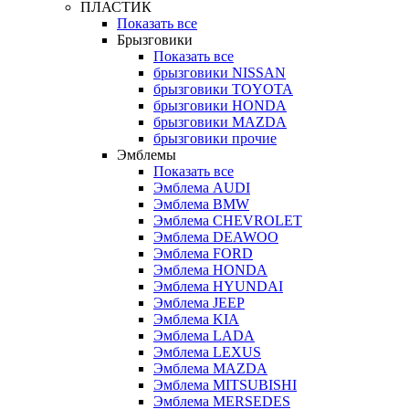
ПЛАСТИК
Показать все
Брызговики
Показать все
брызговики NISSAN
брызговики TOYOTA
брызговики HONDA
брызговики MAZDA
брызговики прочие
Эмблемы
Показать все
Эмблема AUDI
Эмблема BMW
Эмблема CHEVROLET
Эмблема DEAWOO
Эмблема FORD
Эмблема HONDA
Эмблема HYUNDAI
Эмблема JEEP
Эмблема KIA
Эмблема LADA
Эмблема LEXUS
Эмблема MAZDA
Эмблема MITSUBISHI
Эмблема MERSEDES