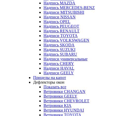
Надпись MAZDA
Надпись MERCEDES-BENZ
Надписи MITSUBISHI
Надписи NISSAN
Надпись OPEL
Надпись PEUGEOT
Надпись RENAULT
Надписи TOYOTA
Надпись VOLKSWAGEN
Надпись SKODA
Надпись SUZUKI
Надпись SUBARU
Надписи универсальные
Надпись CHERY
Надписи HAVAL
Надписи GEELY
Прицелы на капот
Дефлекторы окон
Показать все
Ветровики CHANGAN
Ветровики GEELY
Ветровики CHEVROLET
Ветровики KIA
Ветровики HYUNDAI
Ветровики TOYOTA