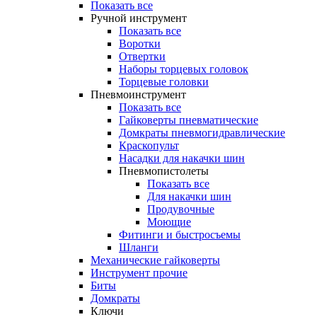
Показать все
Ручной инструмент
Показать все
Воротки
Отвертки
Наборы торцевых головок
Торцевые головки
Пневмоинструмент
Показать все
Гайковерты пневматические
Домкраты пневмогидравлические
Краскопульт
Насадки для накачки шин
Пневмопистолеты
Показать все
Для накачки шин
Продувочные
Моющие
Фитинги и быстросъемы
Шланги
Механические гайковерты
Инструмент прочиe
Биты
Домкраты
Ключи