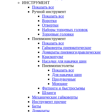
ИНСТРУМЕНТ
Показать все
Ручной инструмент
Показать все
Воротки
Отвертки
Наборы торцевых головок
Торцевые головки
Пневмоинструмент
Показать все
Гайковерты пневматические
Домкраты пневмогидравлические
Краскопульт
Насадки для накачки шин
Пневмопистолеты
Показать все
Для накачки шин
Продувочные
Моющие
Фитинги и быстросъемы
Шланги
Механические гайковерты
Инструмент прочиe
Биты
Домкраты