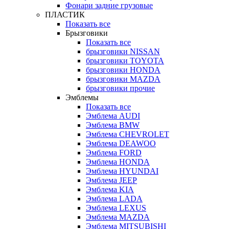
Фонари задние грузовые
ПЛАСТИК
Показать все
Брызговики
Показать все
брызговики NISSAN
брызговики TOYOTA
брызговики HONDA
брызговики MAZDA
брызговики прочие
Эмблемы
Показать все
Эмблема AUDI
Эмблема BMW
Эмблема CHEVROLET
Эмблема DEAWOO
Эмблема FORD
Эмблема HONDA
Эмблема HYUNDAI
Эмблема JEEP
Эмблема KIA
Эмблема LADA
Эмблема LEXUS
Эмблема MAZDA
Эмблема MITSUBISHI