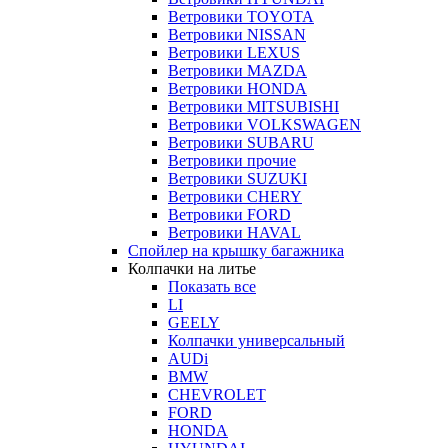
Ветровики TOYOTA
Ветровики NISSAN
Ветровики LEXUS
Ветровики MAZDA
Ветровики HONDA
Ветровики MITSUBISHI
Ветровики VOLKSWAGEN
Ветровики SUBARU
Ветровики прочие
Ветровики SUZUKI
Ветровики CHERY
Ветровики FORD
Ветровики HAVAL
Спойлер на крышку багажника
Колпачки на литье
Показать все
LI
GEELY
Колпачки универсальный
AUDi
BMW
CHEVROLET
FORD
HONDA