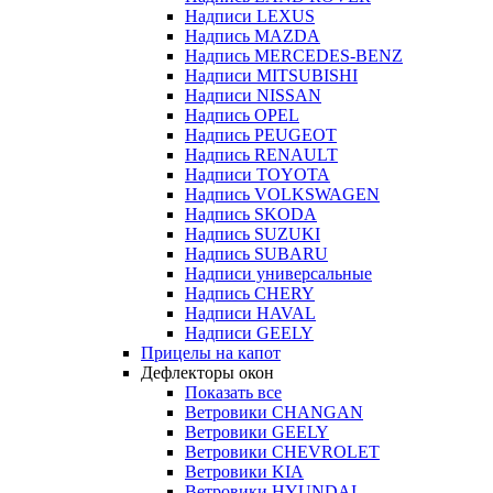
Надписи LEXUS
Надпись MAZDA
Надпись MERCEDES-BENZ
Надписи MITSUBISHI
Надписи NISSAN
Надпись OPEL
Надпись PEUGEOT
Надпись RENAULT
Надписи TOYOTA
Надпись VOLKSWAGEN
Надпись SKODA
Надпись SUZUKI
Надпись SUBARU
Надписи универсальные
Надпись CHERY
Надписи HAVAL
Надписи GEELY
Прицелы на капот
Дефлекторы окон
Показать все
Ветровики CHANGAN
Ветровики GEELY
Ветровики CHEVROLET
Ветровики KIA
Ветровики HYUNDAI