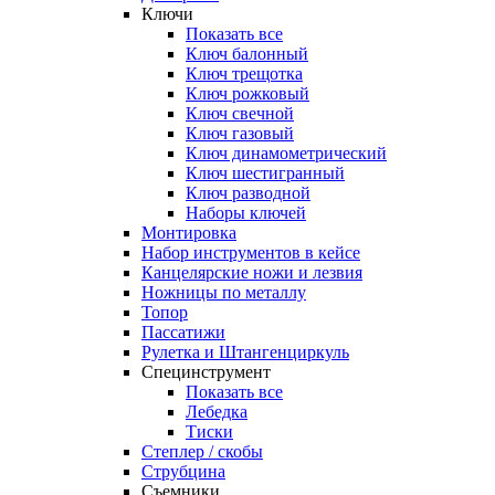
Ключи
Показать все
Ключ балонный
Ключ трещотка
Ключ рожковый
Ключ свечной
Ключ газовый
Ключ динамометрический
Ключ шестигранный
Ключ разводной
Наборы ключей
Монтировка
Набор инструментов в кейсе
Канцелярские ножи и лезвия
Ножницы по металлу
Топор
Пассатижи
Рулетка и Штангенциркуль
Специнструмент
Показать все
Лебедка
Тиски
Степлер / скобы
Струбцина
Съемники