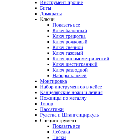
Инструмент прочиe
Биты
Домкраты
Ключи
Показать все
Ключ балонный
Ключ трещотка
Ключ рожковый
Ключ свечной
Ключ газовый
Ключ динамометрический
Ключ шестигранный
Ключ разводной
Наборы ключей
Монтировка
Набор инструментов в кейсе
Канцелярские ножи и лезвия
Ножницы по металлу
Топор
Пассатижи
Рулетка и Штангенциркуль
Специнструмент
Показать все
Лебедка
Тиски