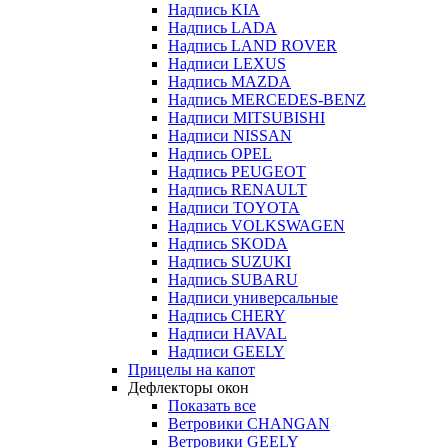
Надпись KIA
Надпись LADA
Надпись LAND ROVER
Надписи LEXUS
Надпись MAZDA
Надпись MERCEDES-BENZ
Надписи MITSUBISHI
Надписи NISSAN
Надпись OPEL
Надпись PEUGEOT
Надпись RENAULT
Надписи TOYOTA
Надпись VOLKSWAGEN
Надпись SKODA
Надпись SUZUKI
Надпись SUBARU
Надписи универсальные
Надпись CHERY
Надписи HAVAL
Надписи GEELY
Прицелы на капот
Дефлекторы окон
Показать все
Ветровики CHANGAN
Ветровики GEELY