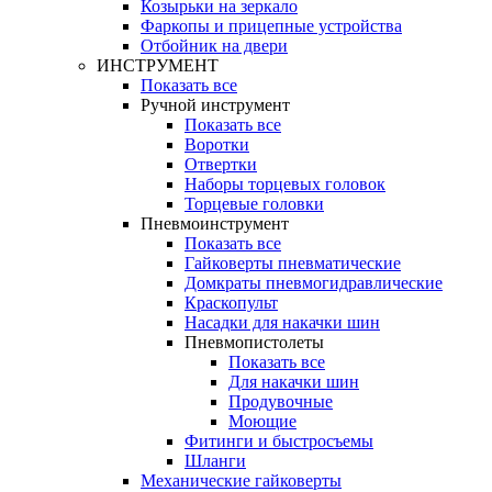
Козырьки на зеркало
Фаркопы и прицепные устройства
Отбойник на двери
ИНСТРУМЕНТ
Показать все
Ручной инструмент
Показать все
Воротки
Отвертки
Наборы торцевых головок
Торцевые головки
Пневмоинструмент
Показать все
Гайковерты пневматические
Домкраты пневмогидравлические
Краскопульт
Насадки для накачки шин
Пневмопистолеты
Показать все
Для накачки шин
Продувочные
Моющие
Фитинги и быстросъемы
Шланги
Механические гайковерты