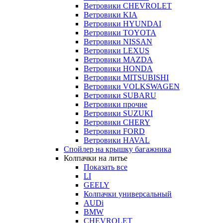
Ветровики CHEVROLET
Ветровики KIA
Ветровики HYUNDAI
Ветровики TOYOTA
Ветровики NISSAN
Ветровики LEXUS
Ветровики MAZDA
Ветровики HONDA
Ветровики MITSUBISHI
Ветровики VOLKSWAGEN
Ветровики SUBARU
Ветровики прочие
Ветровики SUZUKI
Ветровики CHERY
Ветровики FORD
Ветровики HAVAL
Спойлер на крышку багажника
Колпачки на литье
Показать все
LI
GEELY
Колпачки универсальный
AUDi
BMW
CHEVROLET