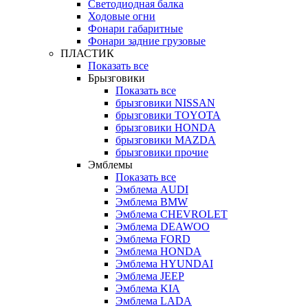
Светодиодная балка
Ходовые огни
Фонари габаритные
Фонари задние грузовые
ПЛАСТИК
Показать все
Брызговики
Показать все
брызговики NISSAN
брызговики TOYOTA
брызговики HONDA
брызговики MAZDA
брызговики прочие
Эмблемы
Показать все
Эмблема AUDI
Эмблема BMW
Эмблема CHEVROLET
Эмблема DEAWOO
Эмблема FORD
Эмблема HONDA
Эмблема HYUNDAI
Эмблема JEEP
Эмблема KIA
Эмблема LADA