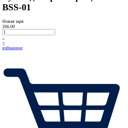
BSS-01
Новая заря
266.00
–
+
избранное