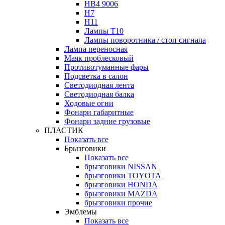
HB4 9006
H7
H11
Лампы Т10
Лампы поворотника / стоп сигнала
Лампа переносная
Маяк проблесковый
Противотуманные фары
Подсветка в салон
Светодиодная лента
Светодиодная балка
Ходовые огни
Фонари габаритные
Фонари задние грузовые
ПЛАСТИК
Показать все
Брызговики
Показать все
брызговики NISSAN
брызговики TOYOTA
брызговики HONDA
брызговики MAZDA
брызговики прочие
Эмблемы
Показать все