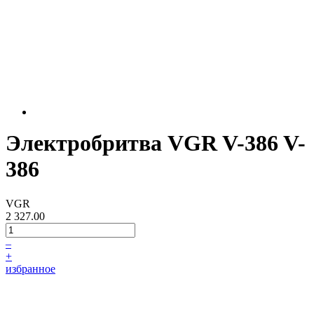
Электробритва VGR V-386 V-
386
VGR
2 327.00
–
+
избранное