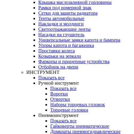
Крышка маслозаливной горловины
Рамки под номерной знак
Сетки для защиты радиатора
Тенты автомобильные
Накладки и молдинги
Светоотражающие ленты
Насадки на глушитель
Универсальные замки капота и бампера
Упоры капота и багажника
Проставки колеса
Козырьки на зеркало
Фаркопы и прицепные устройства
Отбойник на двери
ИНСТРУМЕНТ
Показать все
Ручной инструмент
Показать все
Воротки
Отвертки
Наборы торцевых головок
Торцевые головки
Пневмоинструмент
Показать все
Гайковерты пневматические
Домкраты пневмогидравлические