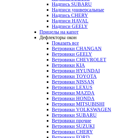
Надпись SUBARU
Надписи универсальные
Надпись CHERY
Надписи HAVAL
Надписи GEELY
Прицелы на капот
Дефлекторы окон
Показать все
Ветровики CHANGAN
Ветровики GEELY
Ветровики CHEVROLET
Ветровики KIA
Ветровики HYUNDAI
Ветровики TOYOTA
Ветровики NISSAN
Ветровики LEXUS
Ветровики MAZDA
Ветровики HONDA
Ветровики MITSUBISHI
Ветровики VOLKSWAGEN
Ветровики SUBARU
Ветровики прочие
Ветровики SUZUKI
Ветровики CHERY
Ветровики FORD