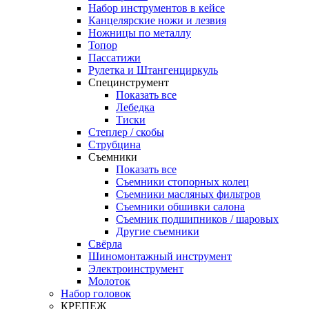
Набор инструментов в кейсе
Канцелярские ножи и лезвия
Ножницы по металлу
Топор
Пассатижи
Рулетка и Штангенциркуль
Специнструмент
Показать все
Лебедка
Тиски
Степлер / скобы
Струбцина
Съемники
Показать все
Съемники стопорных колец
Съемники масляных фильтров
Съемники обшивки салона
Съемник подшипников / шаровых
Другие съемники
Свёрла
Шиномонтажный инструмент
Электроинструмент
Молоток
Набор головок
КРЕПЕЖ