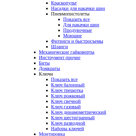
Краскопульт
Насадки для накачки шин
Пневмопистолеты
Показать все
Для накачки шин
Продувочные
Моющие
Фитинги и быстросъемы
Шланги
Механические гайковерты
Инструмент прочиe
Биты
Домкраты
Ключи
Показать все
Ключ балонный
Ключ трещотка
Ключ рожковый
Ключ свечной
Ключ газовый
Ключ динамометрический
Ключ шестигранный
Ключ разводной
Наборы ключей
Монтировка