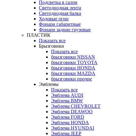
Подсветка в салон
Светодиодная лента
Светодиодная балка
Ходовые огни
Фонари габаритные
Фонари задние грузовые
ПЛАСТИК
Показать все
Брызговики
Показать все
брызговики NISSAN
брызговики TOYOTA
брызговики HONDA
брызговики MAZDA
брызговики прочие
Эмблемы
Показать все
Эмблема AUDI
Эмблема BMW
Эмблема CHEVROLET
Эмблема DEAWOO
Эмблема FORD
Эмблема HONDA
Эмблема HYUNDAI
Эмблема JEEP