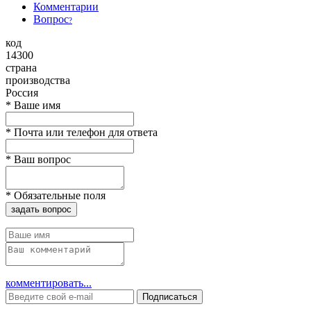
Комментарии
Вопрос
?
код
14300
страна
производства
Россия
*
Ваше имя
*
Почта или телефон для ответа
*
Ваш вопрос
*
Обязательные поля
задать вопрос
комментировать...
Подписаться