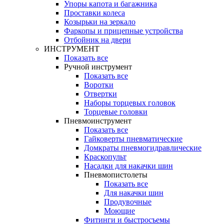
Упоры капота и багажника
Проставки колеса
Козырьки на зеркало
Фаркопы и прицепные устройства
Отбойник на двери
ИНСТРУМЕНТ
Показать все
Ручной инструмент
Показать все
Воротки
Отвертки
Наборы торцевых головок
Торцевые головки
Пневмоинструмент
Показать все
Гайковерты пневматические
Домкраты пневмогидравлические
Краскопульт
Насадки для накачки шин
Пневмопистолеты
Показать все
Для накачки шин
Продувочные
Моющие
Фитинги и быстросъемы