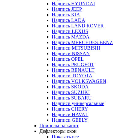
Надпись HYUNDAI
Надпись JEEP
Надпись KIA
Надпись LADA
Надпись LAND ROVER
Надписи LEXUS
Надпись MAZDA
Надпись MERCEDES-BENZ
Надписи MITSUBISHI
Надписи NISSAN
Надпись OPEL
Надпись PEUGEOT
Надпись RENAULT
Надписи TOYOTA
Надпись VOLKSWAGEN
Надпись SKODA
Надпись SUZUKI
Надпись SUBARU
Надписи универсальные
Надпись CHERY
Надписи HAVAL
Надписи GEELY
Прицелы на капот
Дефлекторы окон
Показать все