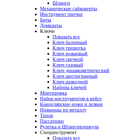
Шланги
Механические гайковерты
Инструмент прочиe
Биты
Домкраты
Ключи
Показать все
Ключ балонный
Ключ трещотка
Ключ рожковый
Ключ свечной
Ключ газовый
Ключ динамометрический
Ключ шестигранный
Ключ разводной
Наборы ключей
Монтировка
Набор инструментов в кейсе
Канцелярские ножи и лезвия
Ножницы по металлу
Топор
Пассатижи
Рулетка и Штангенциркуль
Специнструмент
Показать все