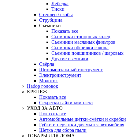
Лебедка
Тиски
Степлер / скобы
Струбцина
Съемники
Показать все
Съемники стопорных колец
Съемники масляных фильтров
Съемники обшивки салона
Съемник подшипников / шаровых
Другие съемники
Свёрла
Шиномонтажный инструмент
Электроинструмент
Молоток
Набор головок
КРЕПЕЖ
Показать все
Секретки гайки комплект
УХОД ЗА АВТО
Показать все
Автомобильные щётки-смётки и скребки
Губки и перчатки для мытья автомобиля
Щетка для сбора пыли
ТОВАРЫ ДЛЯ ДОМА