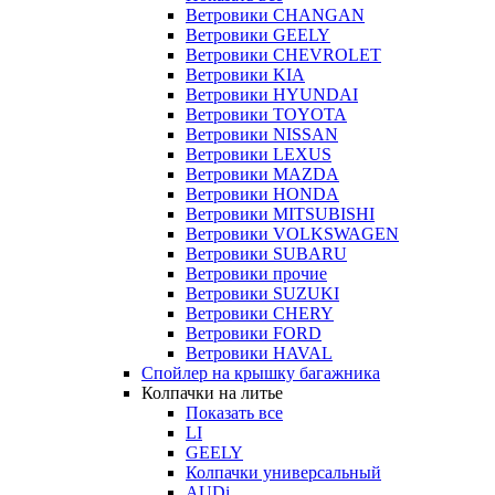
Ветровики CHANGAN
Ветровики GEELY
Ветровики CHEVROLET
Ветровики KIA
Ветровики HYUNDAI
Ветровики TOYOTA
Ветровики NISSAN
Ветровики LEXUS
Ветровики MAZDA
Ветровики HONDA
Ветровики MITSUBISHI
Ветровики VOLKSWAGEN
Ветровики SUBARU
Ветровики прочие
Ветровики SUZUKI
Ветровики CHERY
Ветровики FORD
Ветровики HAVAL
Спойлер на крышку багажника
Колпачки на литье
Показать все
LI
GEELY
Колпачки универсальный
AUDi