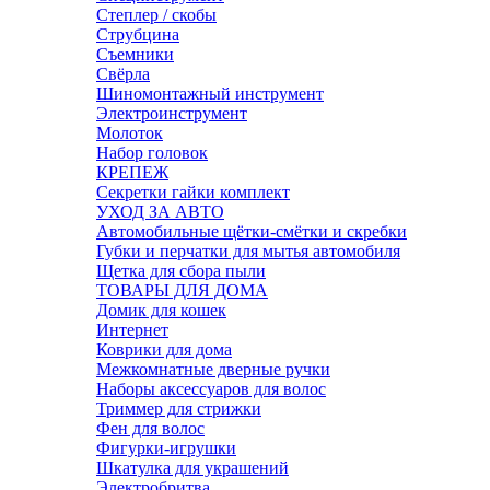
Степлер / скобы
Струбцина
Съемники
Свёрла
Шиномонтажный инструмент
Электроинструмент
Молоток
Набор головок
КРЕПЕЖ
Секретки гайки комплект
УХОД ЗА АВТО
Автомобильные щётки-смётки и скребки
Губки и перчатки для мытья автомобиля
Щетка для сбора пыли
ТОВАРЫ ДЛЯ ДОМА
Домик для кошек
Интернет
Коврики для дома
Межкомнатные дверные ручки
Наборы аксессуаров для волос
Триммер для стрижки
Фен для волос
Фигурки-игрушки
Шкатулка для украшений
Электробритва