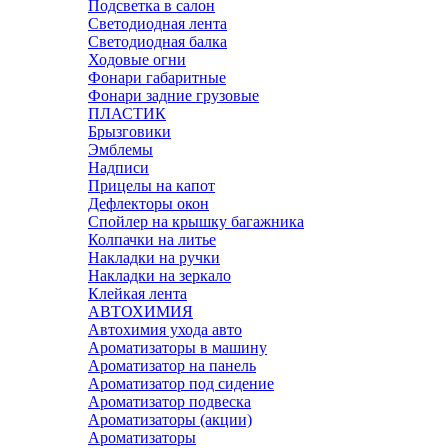
Подсветка в салон
Светодиодная лента
Светодиодная балка
Ходовые огни
Фонари габаритные
Фонари задние грузовые
ПЛАСТИК
Брызговики
Эмблемы
Надписи
Прицелы на капот
Дефлекторы окон
Спойлер на крышку багажника
Колпачки на литье
Накладки на ручки
Накладки на зеркало
Клейкая лента
АВТОХИМИЯ
Автохимия ухода авто
Ароматизаторы в машину
Ароматизатор на панель
Ароматизатор под сидение
Ароматизатор подвеска
Ароматизаторы (акции)
Ароматизаторы