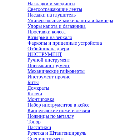
Накладки и молдинги
Светоотражающие ленты
Насадки на глушитель
Универсальные замки капота и бампера
Упоры капота и багажника
Проставки колеса
Козырьки на зеркало
Фаркопы и прицепные устройства
Отбойник на двери
ИНСТРУМЕНТ
Ручной инструмент
Пневмоинструмент
Механические гайковерты
Инструмент прочиe
Биты
Домкраты
Ключи
Монтировка
Набор инструментов в кейсе
Канцелярские ножи и лезвия
Ножницы по металлу
Топор
Пассатижи
Рулетка и Штангенциркуль
Специнструмент