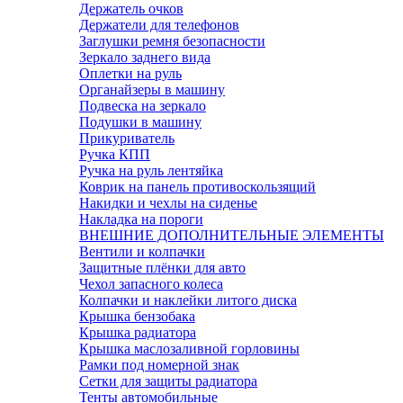
Держатель очков
Держатели для телефонов
Заглушки ремня безопасности
Зеркало заднего вида
Оплетки на руль
Органайзеры в машину
Подвеска на зеркало
Подушки в машину
Прикуриватель
Ручка КПП
Ручка на руль лентяйка
Коврик на панель противоскользящий
Накидки и чехлы на сиденье
Накладка на пороги
ВНЕШНИЕ ДОПОЛНИТЕЛЬНЫЕ ЭЛЕМЕНТЫ
Вентили и колпачки
Защитные плёнки для авто
Чехол запасного колеса
Колпачки и наклейки литого диска
Крышка бензобака
Крышка радиатора
Крышка маслозаливной горловины
Рамки под номерной знак
Сетки для защиты радиатора
Тенты автомобильные