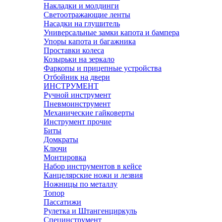
Накладки и молдинги
Светоотражающие ленты
Насадки на глушитель
Универсальные замки капота и бампера
Упоры капота и багажника
Проставки колеса
Козырьки на зеркало
Фаркопы и прицепные устройства
Отбойник на двери
ИНСТРУМЕНТ
Ручной инструмент
Пневмоинструмент
Механические гайковерты
Инструмент прочиe
Биты
Домкраты
Ключи
Монтировка
Набор инструментов в кейсе
Канцелярские ножи и лезвия
Ножницы по металлу
Топор
Пассатижи
Рулетка и Штангенциркуль
Специнструмент