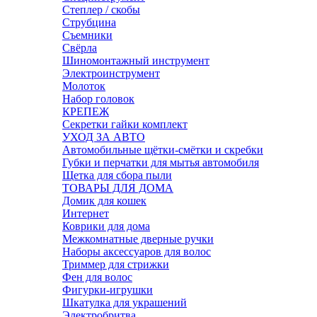
Степлер / скобы
Струбцина
Съемники
Свёрла
Шиномонтажный инструмент
Электроинструмент
Молоток
Набор головок
КРЕПЕЖ
Секретки гайки комплект
УХОД ЗА АВТО
Автомобильные щётки-смётки и скребки
Губки и перчатки для мытья автомобиля
Щетка для сбора пыли
ТОВАРЫ ДЛЯ ДОМА
Домик для кошек
Интернет
Коврики для дома
Межкомнатные дверные ручки
Наборы аксессуаров для волос
Триммер для стрижки
Фен для волос
Фигурки-игрушки
Шкатулка для украшений
Электробритва