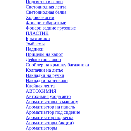
Подсветка в салон
Светодиодная лента
Светодиодная балка
Ходовые огни
Фонари габаритные
Фонари задние грузовые
ПЛАСТИК
Брызговики
Эмблемы
Надписи
Прицелы на капот
Дефлекторы окон
Спойлер на крышку багажника
Колпачки на литье
Накладки на ручки
Накладки на зеркало
Клейкая лента
АВТОХИМИЯ
Автохимия ухода авто
Ароматизаторы в машину
Ароматизатор на панель
Ароматизатор под сидение
Ароматизатор подвеска
Ароматизаторы (акции)
Ароматизаторы