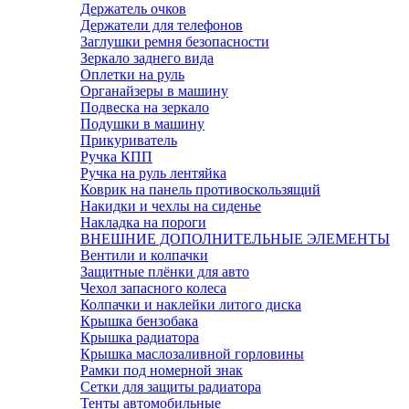
Держатель очков
Держатели для телефонов
Заглушки ремня безопасности
Зеркало заднего вида
Оплетки на руль
Органайзеры в машину
Подвеска на зеркало
Подушки в машину
Прикуриватель
Ручка КПП
Ручка на руль лентяйка
Коврик на панель противоскользящий
Накидки и чехлы на сиденье
Накладка на пороги
ВНЕШНИЕ ДОПОЛНИТЕЛЬНЫЕ ЭЛЕМЕНТЫ
Вентили и колпачки
Защитные плёнки для авто
Чехол запасного колеса
Колпачки и наклейки литого диска
Крышка бензобака
Крышка радиатора
Крышка маслозаливной горловины
Рамки под номерной знак
Сетки для защиты радиатора
Тенты автомобильные