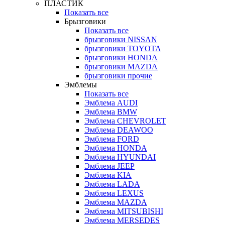
ПЛАСТИК
Показать все
Брызговики
Показать все
брызговики NISSAN
брызговики TOYOTA
брызговики HONDA
брызговики MAZDA
брызговики прочие
Эмблемы
Показать все
Эмблема AUDI
Эмблема BMW
Эмблема CHEVROLET
Эмблема DEAWOO
Эмблема FORD
Эмблема HONDA
Эмблема HYUNDAI
Эмблема JEEP
Эмблема KIA
Эмблема LADA
Эмблема LEXUS
Эмблема MAZDA
Эмблема MITSUBISHI
Эмблема MERSEDES