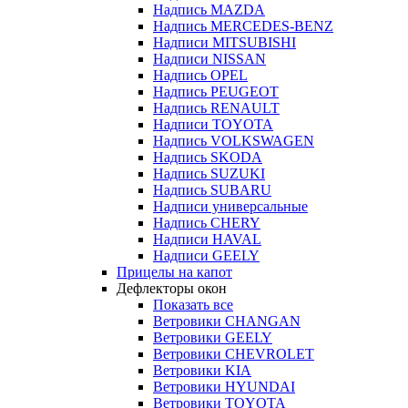
Надпись MAZDA
Надпись MERCEDES-BENZ
Надписи MITSUBISHI
Надписи NISSAN
Надпись OPEL
Надпись PEUGEOT
Надпись RENAULT
Надписи TOYOTA
Надпись VOLKSWAGEN
Надпись SKODA
Надпись SUZUKI
Надпись SUBARU
Надписи универсальные
Надпись CHERY
Надписи HAVAL
Надписи GEELY
Прицелы на капот
Дефлекторы окон
Показать все
Ветровики CHANGAN
Ветровики GEELY
Ветровики CHEVROLET
Ветровики KIA
Ветровики HYUNDAI
Ветровики TOYOTA