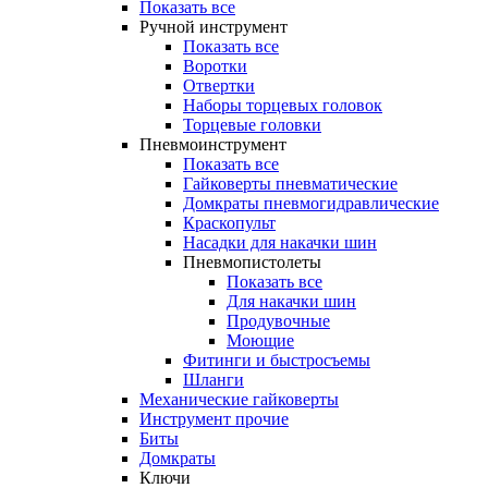
Показать все
Ручной инструмент
Показать все
Воротки
Отвертки
Наборы торцевых головок
Торцевые головки
Пневмоинструмент
Показать все
Гайковерты пневматические
Домкраты пневмогидравлические
Краскопульт
Насадки для накачки шин
Пневмопистолеты
Показать все
Для накачки шин
Продувочные
Моющие
Фитинги и быстросъемы
Шланги
Механические гайковерты
Инструмент прочиe
Биты
Домкраты
Ключи