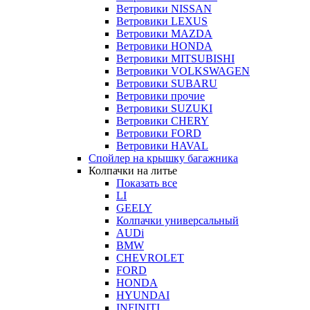
Ветровики NISSAN
Ветровики LEXUS
Ветровики MAZDA
Ветровики HONDA
Ветровики MITSUBISHI
Ветровики VOLKSWAGEN
Ветровики SUBARU
Ветровики прочие
Ветровики SUZUKI
Ветровики CHERY
Ветровики FORD
Ветровики HAVAL
Спойлер на крышку багажника
Колпачки на литье
Показать все
LI
GEELY
Колпачки универсальный
AUDi
BMW
CHEVROLET
FORD
HONDA
HYUNDAI
INFINITI