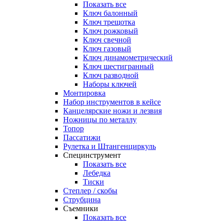
Показать все
Ключ балонный
Ключ трещотка
Ключ рожковый
Ключ свечной
Ключ газовый
Ключ динамометрический
Ключ шестигранный
Ключ разводной
Наборы ключей
Монтировка
Набор инструментов в кейсе
Канцелярские ножи и лезвия
Ножницы по металлу
Топор
Пассатижи
Рулетка и Штангенциркуль
Специнструмент
Показать все
Лебедка
Тиски
Степлер / скобы
Струбцина
Съемники
Показать все