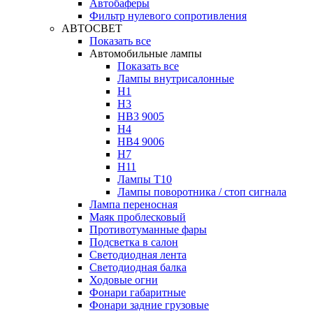
Автобаферы
Фильтр нулевого сопротивления
АВТОСВЕТ
Показать все
Автомобильные лампы
Показать все
Лампы внутрисалонные
H1
H3
HB3 9005
H4
HB4 9006
H7
H11
Лампы Т10
Лампы поворотника / стоп сигнала
Лампа переносная
Маяк проблесковый
Противотуманные фары
Подсветка в салон
Светодиодная лента
Светодиодная балка
Ходовые огни
Фонари габаритные
Фонари задние грузовые