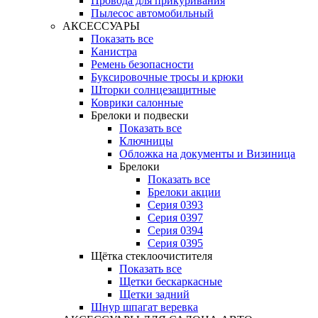
Провода для прикуривания
Пылесос автомобильный
АКСЕССУАРЫ
Показать все
Канистра
Ремень безопасности
Буксировочные тросы и крюки
Шторки солнцезащитные
Коврики салонные
Брелоки и подвески
Показать все
Ключницы
Обложка на документы и Визиница
Брелоки
Показать все
Брелоки акции
Серия 0393
Серия 0397
Серия 0394
Серия 0395
Щётка стеклоочистителя
Показать все
Щетки бескаркасные
Щетки задний
Шнур шпагат веревка