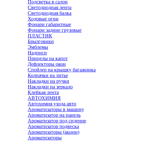
Подсветка в салон
Светодиодная лента
Светодиодная балка
Ходовые огни
Фонари габаритные
Фонари задние грузовые
ПЛАСТИК
Брызговики
Эмблемы
Надписи
Прицелы на капот
Дефлекторы окон
Спойлер на крышку багажника
Колпачки на литье
Накладки на ручки
Накладки на зеркало
Клейкая лента
АВТОХИМИЯ
Автохимия ухода авто
Ароматизаторы в машину
Ароматизатор на панель
Ароматизатор под сидение
Ароматизатор подвеска
Ароматизаторы (акции)
Ароматизаторы