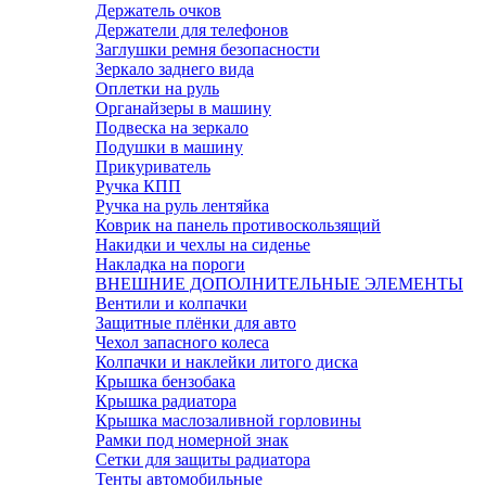
Держатель очков
Держатели для телефонов
Заглушки ремня безопасности
Зеркало заднего вида
Оплетки на руль
Органайзеры в машину
Подвеска на зеркало
Подушки в машину
Прикуриватель
Ручка КПП
Ручка на руль лентяйка
Коврик на панель противоскользящий
Накидки и чехлы на сиденье
Накладка на пороги
ВНЕШНИЕ ДОПОЛНИТЕЛЬНЫЕ ЭЛЕМЕНТЫ
Вентили и колпачки
Защитные плёнки для авто
Чехол запасного колеса
Колпачки и наклейки литого диска
Крышка бензобака
Крышка радиатора
Крышка маслозаливной горловины
Рамки под номерной знак
Сетки для защиты радиатора
Тенты автомобильные