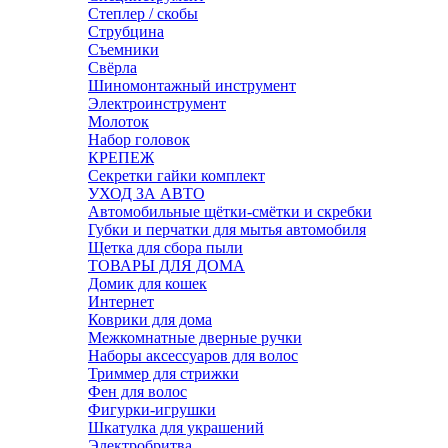
Степлер / скобы
Струбцина
Съемники
Свёрла
Шиномонтажный инструмент
Электроинструмент
Молоток
Набор головок
КРЕПЕЖ
Секретки гайки комплект
УХОД ЗА АВТО
Автомобильные щётки-смётки и скребки
Губки и перчатки для мытья автомобиля
Щетка для сбора пыли
ТОВАРЫ ДЛЯ ДОМА
Домик для кошек
Интернет
Коврики для дома
Межкомнатные дверные ручки
Наборы аксессуаров для волос
Триммер для стрижки
Фен для волос
Фигурки-игрушки
Шкатулка для украшений
Электробритва