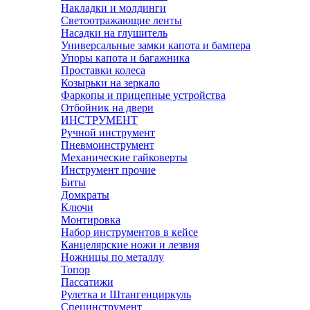
Накладки и молдинги
Светоотражающие ленты
Насадки на глушитель
Универсальные замки капота и бампера
Упоры капота и багажника
Проставки колеса
Козырьки на зеркало
Фаркопы и прицепные устройства
Отбойник на двери
ИНСТРУМЕНТ
Ручной инструмент
Пневмоинструмент
Механические гайковерты
Инструмент прочиe
Биты
Домкраты
Ключи
Монтировка
Набор инструментов в кейсе
Канцелярские ножи и лезвия
Ножницы по металлу
Топор
Пассатижи
Рулетка и Штангенциркуль
Специнструмент