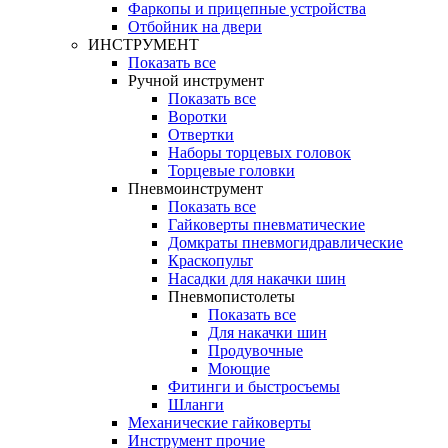
Фаркопы и прицепные устройства
Отбойник на двери
ИНСТРУМЕНТ
Показать все
Ручной инструмент
Показать все
Воротки
Отвертки
Наборы торцевых головок
Торцевые головки
Пневмоинструмент
Показать все
Гайковерты пневматические
Домкраты пневмогидравлические
Краскопульт
Насадки для накачки шин
Пневмопистолеты
Показать все
Для накачки шин
Продувочные
Моющие
Фитинги и быстросъемы
Шланги
Механические гайковерты
Инструмент прочиe