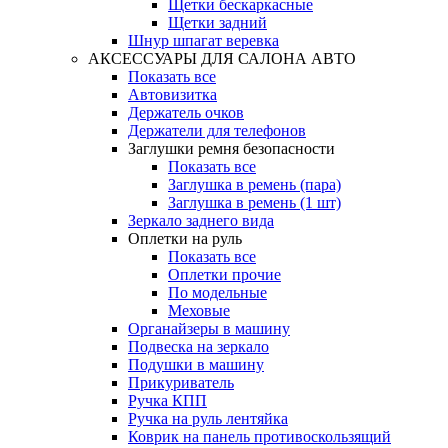
Щетки бескаркасные
Щетки задний
Шнур шпагат веревка
АКСЕССУАРЫ ДЛЯ САЛОНА АВТО
Показать все
Автовизитка
Держатель очков
Держатели для телефонов
Заглушки ремня безопасности
Показать все
Заглушка в ремень (пара)
Заглушка в ремень (1 шт)
Зеркало заднего вида
Оплетки на руль
Показать все
Оплетки прочиe
По модельные
Меховые
Органайзеры в машину
Подвеска на зеркало
Подушки в машину
Прикуриватель
Ручка КПП
Ручка на руль лентяйка
Коврик на панель противоскользящий