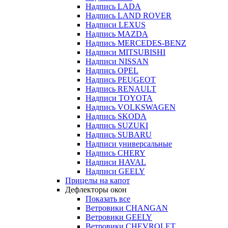
Надпись LADA
Надпись LAND ROVER
Надписи LEXUS
Надпись MAZDA
Надпись MERCEDES-BENZ
Надписи MITSUBISHI
Надписи NISSAN
Надпись OPEL
Надпись PEUGEOT
Надпись RENAULT
Надписи TOYOTA
Надпись VOLKSWAGEN
Надпись SKODA
Надпись SUZUKI
Надпись SUBARU
Надписи универсальные
Надпись CHERY
Надписи HAVAL
Надписи GEELY
Прицелы на капот
Дефлекторы окон
Показать все
Ветровики CHANGAN
Ветровики GEELY
Ветровики CHEVROLET