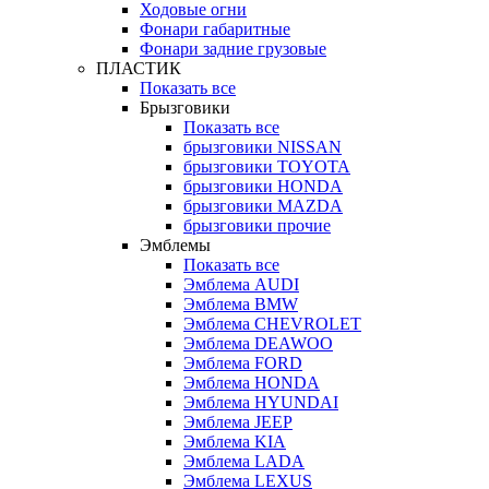
Ходовые огни
Фонари габаритные
Фонари задние грузовые
ПЛАСТИК
Показать все
Брызговики
Показать все
брызговики NISSAN
брызговики TOYOTA
брызговики HONDA
брызговики MAZDA
брызговики прочие
Эмблемы
Показать все
Эмблема AUDI
Эмблема BMW
Эмблема CHEVROLET
Эмблема DEAWOO
Эмблема FORD
Эмблема HONDA
Эмблема HYUNDAI
Эмблема JEEP
Эмблема KIA
Эмблема LADA
Эмблема LEXUS