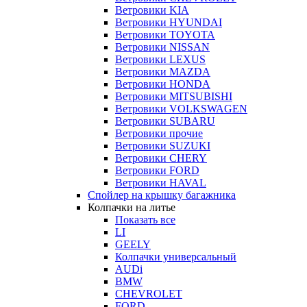
Ветровики KIA
Ветровики HYUNDAI
Ветровики TOYOTA
Ветровики NISSAN
Ветровики LEXUS
Ветровики MAZDA
Ветровики HONDA
Ветровики MITSUBISHI
Ветровики VOLKSWAGEN
Ветровики SUBARU
Ветровики прочие
Ветровики SUZUKI
Ветровики CHERY
Ветровики FORD
Ветровики HAVAL
Спойлер на крышку багажника
Колпачки на литье
Показать все
LI
GEELY
Колпачки универсальный
AUDi
BMW
CHEVROLET
FORD