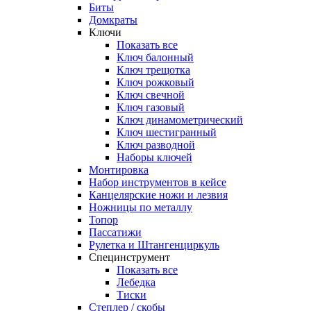
Биты
Домкраты
Ключи
Показать все
Ключ балонный
Ключ трещотка
Ключ рожковый
Ключ свечной
Ключ газовый
Ключ динамометрический
Ключ шестигранный
Ключ разводной
Наборы ключей
Монтировка
Набор инструментов в кейсе
Канцелярские ножи и лезвия
Ножницы по металлу
Топор
Пассатижи
Рулетка и Штангенциркуль
Специнструмент
Показать все
Лебедка
Тиски
Степлер / скобы