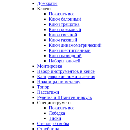
Домкраты
Ключи
Показать все
Ключ балонный
Ключ трещотка
Ключ рожковый
Ключ свечной
Ключ газовый
Ключ динамометрический
Ключ шестигранный
Ключ разводной
Наборы ключей
Монтировка
Набор инструментов в кейсе
Канцелярские ножи и лезвия
Ножницы по металлу
Топор
Пассатижи
Рулетка и Штангенциркуль
Специнструмент
Показать все
Лебедка
Тиски
Степлер / скобы
Струбцина