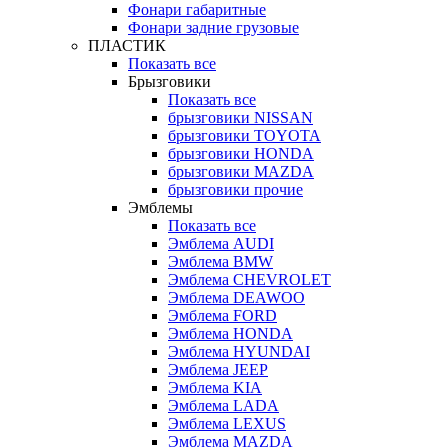
Фонари габаритные
Фонари задние грузовые
ПЛАСТИК
Показать все
Брызговики
Показать все
брызговики NISSAN
брызговики TOYOTA
брызговики HONDA
брызговики MAZDA
брызговики прочие
Эмблемы
Показать все
Эмблема AUDI
Эмблема BMW
Эмблема CHEVROLET
Эмблема DEAWOO
Эмблема FORD
Эмблема HONDA
Эмблема HYUNDAI
Эмблема JEEP
Эмблема KIA
Эмблема LADA
Эмблема LEXUS
Эмблема MAZDA