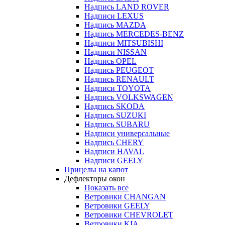
Надпись LAND ROVER
Надписи LEXUS
Надпись MAZDA
Надпись MERCEDES-BENZ
Надписи MITSUBISHI
Надписи NISSAN
Надпись OPEL
Надпись PEUGEOT
Надпись RENAULT
Надписи TOYOTA
Надпись VOLKSWAGEN
Надпись SKODA
Надпись SUZUKI
Надпись SUBARU
Надписи универсальные
Надпись CHERY
Надписи HAVAL
Надписи GEELY
Прицелы на капот
Дефлекторы окон
Показать все
Ветровики CHANGAN
Ветровики GEELY
Ветровики CHEVROLET
Ветровики KIA