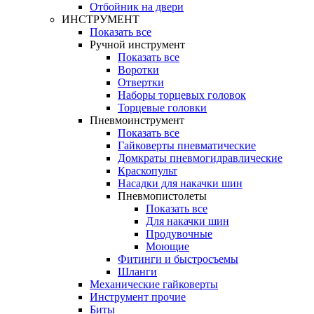
Отбойник на двери
ИНСТРУМЕНТ
Показать все
Ручной инструмент
Показать все
Воротки
Отвертки
Наборы торцевых головок
Торцевые головки
Пневмоинструмент
Показать все
Гайковерты пневматические
Домкраты пневмогидравлические
Краскопульт
Насадки для накачки шин
Пневмопистолеты
Показать все
Для накачки шин
Продувочные
Моющие
Фитинги и быстросъемы
Шланги
Механические гайковерты
Инструмент прочиe
Биты