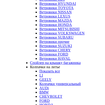
Ветровики HYUNDAI
Ветровики TOYOTA
Ветровики NISSAN
Ветровики LEXUS
Ветровики MAZDA
Ветровики HONDA
Ветровики MITSUBISHI
Ветровики VOLKSWAGEN
Ветровики SUBARU
Ветровики прочие
Ветровики SUZUKI
Ветровики CHERY
Ветровики FORD
Ветровики HAVAL
Спойлер на крышку багажника
Колпачки на литье
Показать все
LI
GEELY
Колпачки универсальный
AUDi
BMW
CHEVROLET
FORD
HONDA