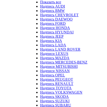
Показать все
Надпись AUDI
Надпись BMW
Надпись CHEVROLET
Надпись DAEWOO
Надпись FORD
Надписи HONDA
Надпись HYUNDAI
Надпись JEEP
Надпись KIA
Надпись LADA
Надпись LAND ROVER
Надписи LEXUS
Надпись MAZDA
Надпись MERCEDES-BENZ
Надписи MITSUBISHI
Надписи NISSAN
Надпись OPEL
Надпись PEUGEOT
Надпись RENAULT
Надписи TOYOTA
Надпись VOLKSWAGEN
Надпись SKODA
Надпись SUZUKI
Надпись SUBARU