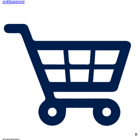
избранное
в
корзину