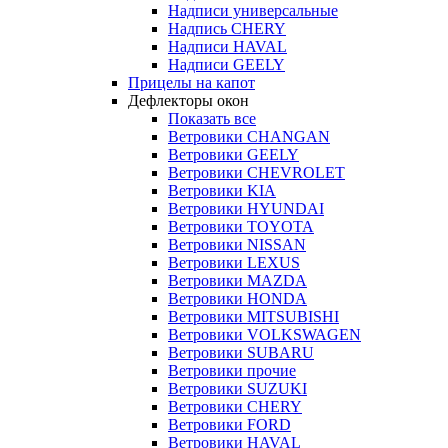
Надписи универсальные
Надпись CHERY
Надписи HAVAL
Надписи GEELY
Прицелы на капот
Дефлекторы окон
Показать все
Ветровики CHANGAN
Ветровики GEELY
Ветровики CHEVROLET
Ветровики KIA
Ветровики HYUNDAI
Ветровики TOYOTA
Ветровики NISSAN
Ветровики LEXUS
Ветровики MAZDA
Ветровики HONDA
Ветровики MITSUBISHI
Ветровики VOLKSWAGEN
Ветровики SUBARU
Ветровики прочие
Ветровики SUZUKI
Ветровики CHERY
Ветровики FORD
Ветровики HAVAL