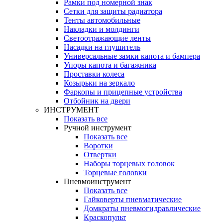
Рамки под номерной знак
Сетки для защиты радиатора
Тенты автомобильные
Накладки и молдинги
Светоотражающие ленты
Насадки на глушитель
Универсальные замки капота и бампера
Упоры капота и багажника
Проставки колеса
Козырьки на зеркало
Фаркопы и прицепные устройства
Отбойник на двери
ИНСТРУМЕНТ
Показать все
Ручной инструмент
Показать все
Воротки
Отвертки
Наборы торцевых головок
Торцевые головки
Пневмоинструмент
Показать все
Гайковерты пневматические
Домкраты пневмогидравлические
Краскопульт