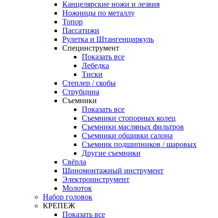
Канцелярские ножи и лезвия
Ножницы по металлу
Топор
Пассатижи
Рулетка и Штангенциркуль
Специнструмент
Показать все
Лебедка
Тиски
Степлер / скобы
Струбцина
Съемники
Показать все
Съемники стопорных колец
Съемники масляных фильтров
Съемники обшивки салона
Съемник подшипников / шаровых
Другие съемники
Свёрла
Шиномонтажный инструмент
Электроинструмент
Молоток
Набор головок
КРЕПЕЖ
Показать все