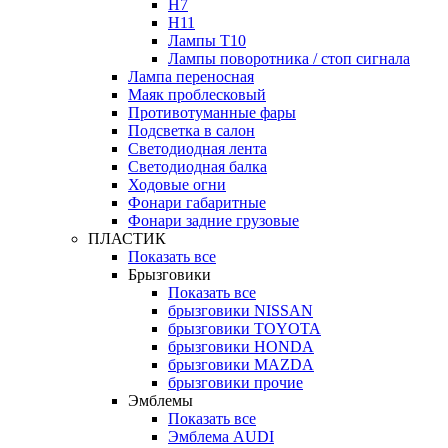
H7
H11
Лампы Т10
Лампы поворотника / стоп сигнала
Лампа переносная
Маяк проблесковый
Противотуманные фары
Подсветка в салон
Светодиодная лента
Светодиодная балка
Ходовые огни
Фонари габаритные
Фонари задние грузовые
ПЛАСТИК
Показать все
Брызговики
Показать все
брызговики NISSAN
брызговики TOYOTA
брызговики HONDA
брызговики MAZDA
брызговики прочие
Эмблемы
Показать все
Эмблема AUDI