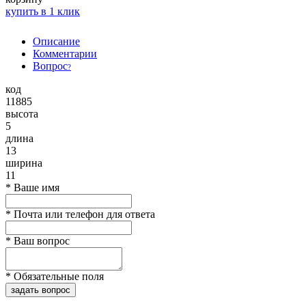
купить в 1 клик
Описание
Комментарии
Вопрос
?
код
11885
высота
5
длина
13
ширина
11
*
Ваше имя
*
Почта или телефон для ответа
*
Ваш вопрос
*
Обязательные поля
задать вопрос