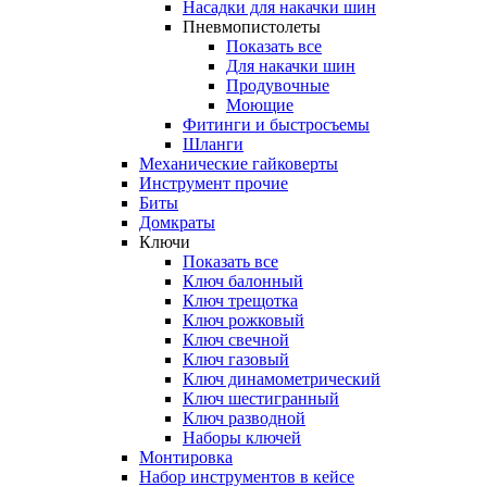
Насадки для накачки шин
Пневмопистолеты
Показать все
Для накачки шин
Продувочные
Моющие
Фитинги и быстросъемы
Шланги
Механические гайковерты
Инструмент прочиe
Биты
Домкраты
Ключи
Показать все
Ключ балонный
Ключ трещотка
Ключ рожковый
Ключ свечной
Ключ газовый
Ключ динамометрический
Ключ шестигранный
Ключ разводной
Наборы ключей
Монтировка
Набор инструментов в кейсе