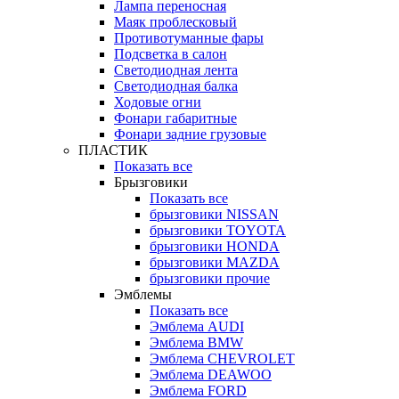
Лампа переносная
Маяк проблесковый
Противотуманные фары
Подсветка в салон
Светодиодная лента
Светодиодная балка
Ходовые огни
Фонари габаритные
Фонари задние грузовые
ПЛАСТИК
Показать все
Брызговики
Показать все
брызговики NISSAN
брызговики TOYOTA
брызговики HONDA
брызговики MAZDA
брызговики прочие
Эмблемы
Показать все
Эмблема AUDI
Эмблема BMW
Эмблема CHEVROLET
Эмблема DEAWOO
Эмблема FORD