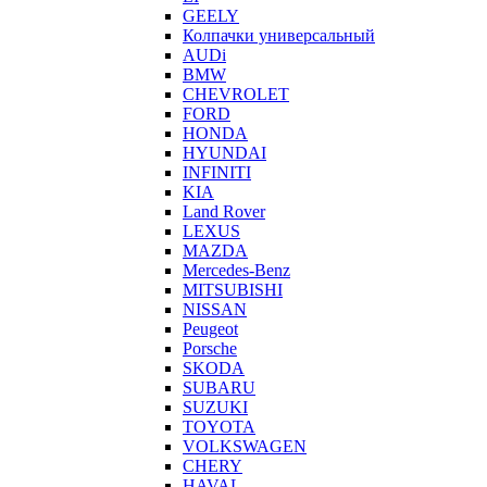
GEELY
Колпачки универсальный
AUDi
BMW
CHEVROLET
FORD
HONDA
HYUNDAI
INFINITI
KIA
Land Rover
LEXUS
MAZDA
Mercedes-Benz
MITSUBISHI
NISSAN
Peugeot
Porsche
SKODA
SUBARU
SUZUKI
TOYOTA
VOLKSWAGEN
CHERY
HAVAL