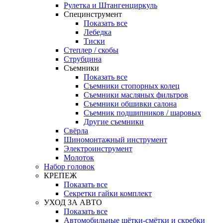
Рулетка и Штангенциркуль
Специнструмент
Показать все
Лебедка
Тиски
Степлер / скобы
Струбцина
Съемники
Показать все
Съемники стопорных колец
Съемники масляных фильтров
Съемники обшивки салона
Съемник подшипников / шаровых
Другие съемники
Свёрла
Шиномонтажный инструмент
Электроинструмент
Молоток
Набор головок
КРЕПЕЖ
Показать все
Секретки гайки комплект
УХОД ЗА АВТО
Показать все
Автомобильные щётки-смётки и скребки