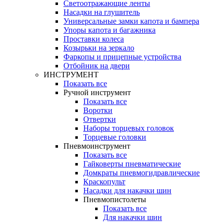
Светоотражающие ленты
Насадки на глушитель
Универсальные замки капота и бампера
Упоры капота и багажника
Проставки колеса
Козырьки на зеркало
Фаркопы и прицепные устройства
Отбойник на двери
ИНСТРУМЕНТ
Показать все
Ручной инструмент
Показать все
Воротки
Отвертки
Наборы торцевых головок
Торцевые головки
Пневмоинструмент
Показать все
Гайковерты пневматические
Домкраты пневмогидравлические
Краскопульт
Насадки для накачки шин
Пневмопистолеты
Показать все
Для накачки шин