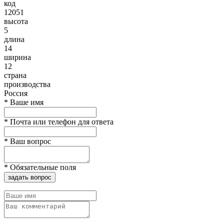
код
12051
высота
5
длина
14
ширина
12
страна
производства
Россия
*
Ваше имя
*
Почта или телефон для ответа
*
Ваш вопрос
*
Обязательные поля
задать вопрос