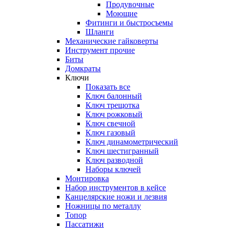
Продувочные
Моющие
Фитинги и быстросъемы
Шланги
Механические гайковерты
Инструмент прочиe
Биты
Домкраты
Ключи
Показать все
Ключ балонный
Ключ трещотка
Ключ рожковый
Ключ свечной
Ключ газовый
Ключ динамометрический
Ключ шестигранный
Ключ разводной
Наборы ключей
Монтировка
Набор инструментов в кейсе
Канцелярские ножи и лезвия
Ножницы по металлу
Топор
Пассатижи