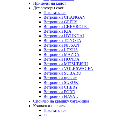
Прицелы на капот
Дефлекторы окон
Показать все
Ветровики CHANGAN
Ветровики GEELY
Ветровики CHEVROLET
Ветровики KIA
Ветровики HYUNDAI
Ветровики TOYOTA
Ветровики NISSAN
Ветровики LEXUS
Ветровики MAZDA
Ветровики HONDA
Ветровики MITSUBISHI
Ветровики VOLKSWAGEN
Ветровики SUBARU
Ветровики прочие
Ветровики SUZUKI
Ветровики CHERY
Ветровики FORD
Ветровики HAVAL
Спойлер на крышку багажника
Колпачки на литье
Показать все
LI