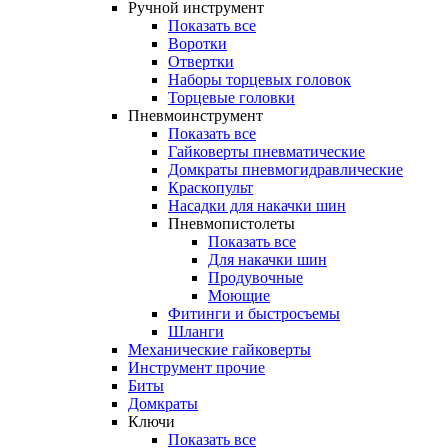
Ручной инструмент
Показать все
Воротки
Отвертки
Наборы торцевых головок
Торцевые головки
Пневмоинструмент
Показать все
Гайковерты пневматические
Домкраты пневмогидравлические
Краскопульт
Насадки для накачки шин
Пневмопистолеты
Показать все
Для накачки шин
Продувочные
Моющие
Фитинги и быстросъемы
Шланги
Механические гайковерты
Инструмент прочиe
Биты
Домкраты
Ключи
Показать все