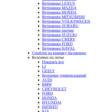
Ветровики LEXUS
Ветровики MAZDA
Ветровики HONDA
Ветровики MITSUBISHI
Ветровики VOLKSWAGEN
Ветровики SUBARU
Ветровики прочие
Ветровики SUZUKI
Ветровики CHERY
Ветровики FORD
Ветровики HAVAL
Спойлер на крышку багажника
Колпачки на литье
Показать все
LI
GEELY
Колпачки универсальный
AUDi
BMW
CHEVROLET
FORD
HONDA
HYUNDAI
INFINITI
KIA