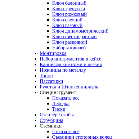
Ключ балонный
Ключ трещотка
Ключ рожковый
Ключ свечной
Ключ газовый
Ключ динамометрический
Ключ шестигранный
Ключ разводной
Наборы ключей
Монтировка
Набор инструментов в кейсе
Канцелярские ножи и лезвия
Ножницы по металлу
Топор
Пассатижи
Рулетка и Штангенциркуль
Специнструмент
Показать все
Лебедка
Тиски
Степлер / скобы
Струбцина
Съемники
Показать все
Съемники стопорных колец