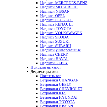
Надпись MERCEDES-BENZ
Надписи MITSUBISHI
Надписи NISSAN
Надпись OPEL
Надпись PEUGEOT
Надпись RENAULT
Надписи TOYOTA
Надпись VOLKSWAGEN
Надпись SKODA
Надпись SUZUKI
Надпись SUBARU
Надписи универсальные
Надпись CHERY
Надписи HAVAL
Надписи GEELY
Прицелы на капот
Дефлекторы окон
Показать все
Ветровики CHANGAN
Ветровики GEELY
Ветровики CHEVROLET
Ветровики KIA
Ветровики HYUNDAI
Ветровики TOYOTA
Ветровики NISSAN