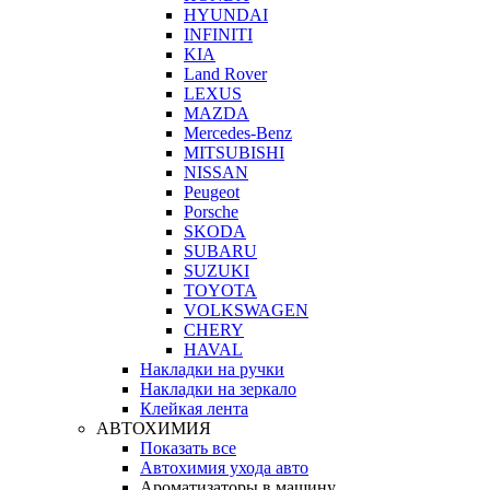
HYUNDAI
INFINITI
KIA
Land Rover
LEXUS
MAZDA
Mercedes-Benz
MITSUBISHI
NISSAN
Peugeot
Porsche
SKODA
SUBARU
SUZUKI
TOYOTA
VOLKSWAGEN
CHERY
HAVAL
Накладки на ручки
Накладки на зеркало
Клейкая лента
АВТОХИМИЯ
Показать все
Автохимия ухода авто
Ароматизаторы в машину