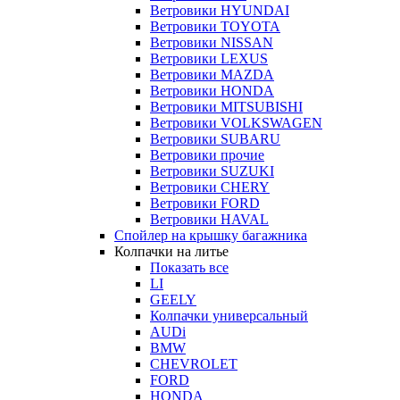
Ветровики HYUNDAI
Ветровики TOYOTA
Ветровики NISSAN
Ветровики LEXUS
Ветровики MAZDA
Ветровики HONDA
Ветровики MITSUBISHI
Ветровики VOLKSWAGEN
Ветровики SUBARU
Ветровики прочие
Ветровики SUZUKI
Ветровики CHERY
Ветровики FORD
Ветровики HAVAL
Спойлер на крышку багажника
Колпачки на литье
Показать все
LI
GEELY
Колпачки универсальный
AUDi
BMW
CHEVROLET
FORD
HONDA