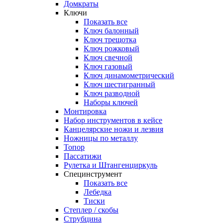
Домкраты
Ключи
Показать все
Ключ балонный
Ключ трещотка
Ключ рожковый
Ключ свечной
Ключ газовый
Ключ динамометрический
Ключ шестигранный
Ключ разводной
Наборы ключей
Монтировка
Набор инструментов в кейсе
Канцелярские ножи и лезвия
Ножницы по металлу
Топор
Пассатижи
Рулетка и Штангенциркуль
Специнструмент
Показать все
Лебедка
Тиски
Степлер / скобы
Струбцина