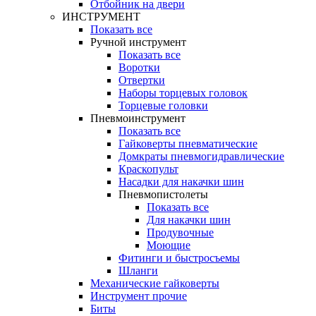
Отбойник на двери
ИНСТРУМЕНТ
Показать все
Ручной инструмент
Показать все
Воротки
Отвертки
Наборы торцевых головок
Торцевые головки
Пневмоинструмент
Показать все
Гайковерты пневматические
Домкраты пневмогидравлические
Краскопульт
Насадки для накачки шин
Пневмопистолеты
Показать все
Для накачки шин
Продувочные
Моющие
Фитинги и быстросъемы
Шланги
Механические гайковерты
Инструмент прочиe
Биты