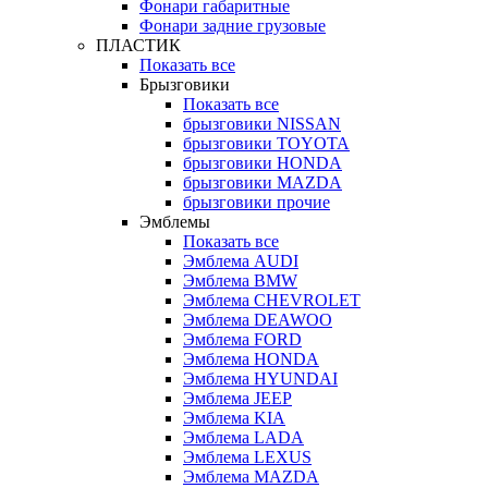
Фонари габаритные
Фонари задние грузовые
ПЛАСТИК
Показать все
Брызговики
Показать все
брызговики NISSAN
брызговики TOYOTA
брызговики HONDA
брызговики MAZDA
брызговики прочие
Эмблемы
Показать все
Эмблема AUDI
Эмблема BMW
Эмблема CHEVROLET
Эмблема DEAWOO
Эмблема FORD
Эмблема HONDA
Эмблема HYUNDAI
Эмблема JEEP
Эмблема KIA
Эмблема LADA
Эмблема LEXUS
Эмблема MAZDA