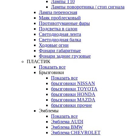
Лампы Т10
Лампы поворотника / стоп сигнала
Лампа переносная
Маяк проблесковый
Противотуманные фары
Подсветка в салон
Светодиодная лента
Светодиодная балка
Ходовые огни
Фонари габаритные
Фонари задние грузовые
ПЛАСТИК
Показать все
Брызговики
Показать все
брызговики NISSAN
брызговики TOYOTA
брызговики HONDA
брызговики MAZDA
брызговики прочие
Эмблемы
Показать все
Эмблема AUDI
Эмблема BMW
Эмблема CHEVROLET