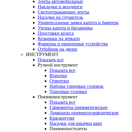
Тенты автомобильные
Накладки и молдинги
Светоотражающие ленты
Насадки на глушитель
Универсальные замки капота и бампера
Упоры капота и багажника
Проставки колеса
Козырьки на зеркало
Фаркопы и прицепные устройства
Отбойник на двери
ИНСТРУМЕНТ
Показать все
Ручной инструмент
Показать все
Воротки
Отвертки
Наборы торцевых головок
Торцевые головки
Пневмоинструмент
Показать все
Гайковерты пневматические
Домкраты пневмогидравлические
Краскопульт
Насадки для накачки шин
Пневмопистолеты