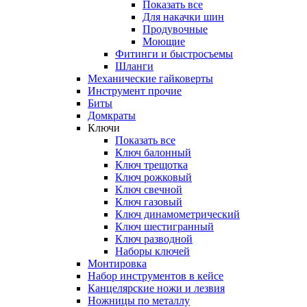
Показать все
Для накачки шин
Продувочные
Моющие
Фитинги и быстросъемы
Шланги
Механические гайковерты
Инструмент прочиe
Биты
Домкраты
Ключи
Показать все
Ключ балонный
Ключ трещотка
Ключ рожковый
Ключ свечной
Ключ газовый
Ключ динамометрический
Ключ шестигранный
Ключ разводной
Наборы ключей
Монтировка
Набор инструментов в кейсе
Канцелярские ножи и лезвия
Ножницы по металлу