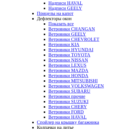
Надписи HAVAL
Надписи GEELY
Прицелы на капот
Дефлекторы окон
Показать все
Ветровики CHANGAN
Ветровики GEELY
Ветровики CHEVROLET
Ветровики KIA
Ветровики HYUNDAI
Ветровики TOYOTA
Ветровики NISSAN
Ветровики LEXUS
Ветровики MAZDA
Ветровики HONDA
Ветровики MITSUBISHI
Ветровики VOLKSWAGEN
Ветровики SUBARU
Ветровики прочие
Ветровики SUZUKI
Ветровики CHERY
Ветровики FORD
Ветровики HAVAL
Спойлер на крышку багажника
Колпачки на литье