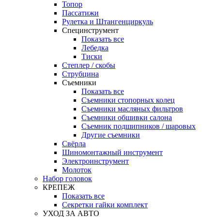
Топор
Пассатижи
Рулетка и Штангенциркуль
Специнструмент
Показать все
Лебедка
Тиски
Степлер / скобы
Струбцина
Съемники
Показать все
Съемники стопорных колец
Съемники масляных фильтров
Съемники обшивки салона
Съемник подшипников / шаровых
Другие съемники
Свёрла
Шиномонтажный инструмент
Электроинструмент
Молоток
Набор головок
КРЕПЕЖ
Показать все
Секретки гайки комплект
УХОД ЗА АВТО