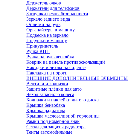
Держатель очков
Держатели для телефонов
Заглушки ремня безопасности
Зеркало заднего вида
Оплетки на руль
Органайзеры в машину
Подвеска на зеркало
Подушки в машину
Прикуриватель
Ручка КПП
Ручка на руль лентяйка
Коврик на панель противоскользящий
Накидки и чехлы на сиденье
Накладка на пороги
ВНЕШНИЕ ДОПОЛНИТЕЛЬНЫЕ ЭЛЕМЕНТЫ
Вентили и колпачки
Защитные плёнки для авто
Чехол запасного колеса
Колпачки и наклейки литого диска
Крышка бензобака
Крышка радиатора
Крышка маслозаливной горловины
Рамки под номерной знак
Сетки для защиты радиатора
Тенты автомобильные