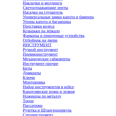
Накладки и молдинги
Светоотражающие ленты
Насадки на глушитель
Универсальные замки капота и бампера
Упоры капота и багажника
Проставки колеса
Козырьки на зеркало
Фаркопы и прицепные устройства
Отбойник на двери
ИНСТРУМЕНТ
Ручной инструмент
Пневмоинструмент
Механические гайковерты
Инструмент прочиe
Биты
Домкраты
Ключи
Монтировка
Набор инструментов в кейсе
Канцелярские ножи и лезвия
Ножницы по металлу
Топор
Пассатижи
Рулетка и Штангенциркуль
Специнструмент