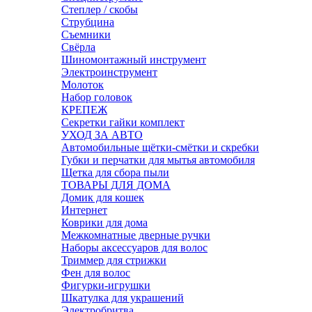
Степлер / скобы
Струбцина
Съемники
Свёрла
Шиномонтажный инструмент
Электроинструмент
Молоток
Набор головок
КРЕПЕЖ
Секретки гайки комплект
УХОД ЗА АВТО
Автомобильные щётки-смётки и скребки
Губки и перчатки для мытья автомобиля
Щетка для сбора пыли
ТОВАРЫ ДЛЯ ДОМА
Домик для кошек
Интернет
Коврики для дома
Межкомнатные дверные ручки
Наборы аксессуаров для волос
Триммер для стрижки
Фен для волос
Фигурки-игрушки
Шкатулка для украшений
Электробритва