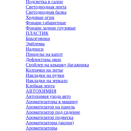
Подсветка в салон
Светодиодная лента
Светодиодная балка
Ходовые огни
Фонари габаритные
Фонари задние грузовые
ПЛАСТИК
Брызговики
Эмблемы
Надписи
Прицелы на капот
Дефлекторы окон
Спойлер на крышку багажника
Колпачки на литье
Накладки на ручки
Накладки на зеркало
Клейкая лента
АВТОХИМИЯ
Автохимия ухода авто
Ароматизаторы в машину
Ароматизатор на панель
Ароматизатор под сидение
Ароматизатор подвеска
Ароматизаторы (акции)
Ароматизаторы