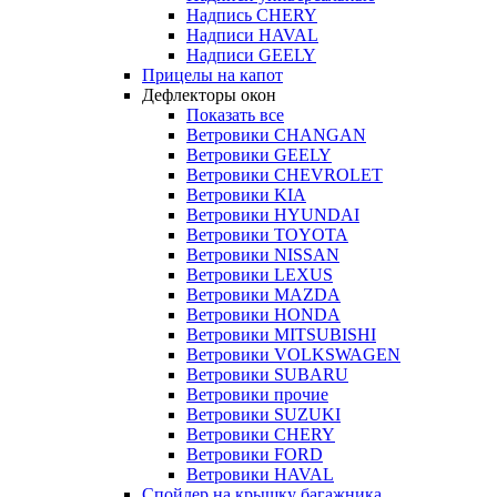
Надпись CHERY
Надписи HAVAL
Надписи GEELY
Прицелы на капот
Дефлекторы окон
Показать все
Ветровики CHANGAN
Ветровики GEELY
Ветровики CHEVROLET
Ветровики KIA
Ветровики HYUNDAI
Ветровики TOYOTA
Ветровики NISSAN
Ветровики LEXUS
Ветровики MAZDA
Ветровики HONDA
Ветровики MITSUBISHI
Ветровики VOLKSWAGEN
Ветровики SUBARU
Ветровики прочие
Ветровики SUZUKI
Ветровики CHERY
Ветровики FORD
Ветровики HAVAL
Спойлер на крышку багажника