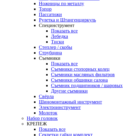
Ножницы по металлу
Топор
Пассатижи
Рулетка и Штангенциркуль
Специнструмент
Показать все
Лебедка
Тиски
Степлер / скобы
Струбцина
Съемники
Показать все
Съемники стопорных колец
Съемники масляных фильтров
Съемники обшивки салона
Съемник подшипников / шаровых
Другие съемники
Свёрла
Шиномонтажный инструмент
Электроинструмент
Молоток
Набор головок
КРЕПЕЖ
Показать все
Секретки гайки комплект