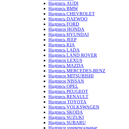
Надпись AUDI
Надпись BMW
Надпись CHEVROLET
Надпись DAEWOO
Надпись FORD
Надписи HONDA
Надпись HYUNDAI
Надпись JEEP
Надпись KIA
Надпись LADA
Надпись LAND ROVER
Надписи LEXUS
Надпись MAZDA
Надпись MERCEDES-BENZ
Надписи MITSUBISHI
Надписи NISSAN
Надпись OPEL
Надпись PEUGEOT
Надпись RENAULT
Надписи TOYOTA
Надпись VOLKSWAGEN
Надпись SKODA
Надпись SUZUKI
Надпись SUBARU
Надписи универсальные