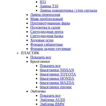
H11
Лампы Т10
Лампы поворотника / стоп сигнала
Лампа переносная
Маяк проблесковый
Противотуманные фары
Подсветка в салон
Светодиодная лента
Светодиодная балка
Ходовые огни
Фонари габаритные
Фонари задние грузовые
ПЛАСТИК
Показать все
Брызговики
Показать все
брызговики NISSAN
брызговики TOYOTA
брызговики HONDA
брызговики MAZDA
брызговики прочие
Эмблемы
Показать все
Эмблема AUDI
Эмблема BMW