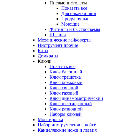
Пневмопистолеты
Показать все
Для накачки шин
Продувочные
Моющие
Фитинги и быстросъемы
Шланги
Механические гайковерты
Инструмент прочиe
Биты
Домкраты
Ключи
Показать все
Ключ балонный
Ключ трещотка
Ключ рожковый
Ключ свечной
Ключ газовый
Ключ динамометрический
Ключ шестигранный
Ключ разводной
Наборы ключей
Монтировка
Набор инструментов в кейсе
Канцелярские ножи и лезвия