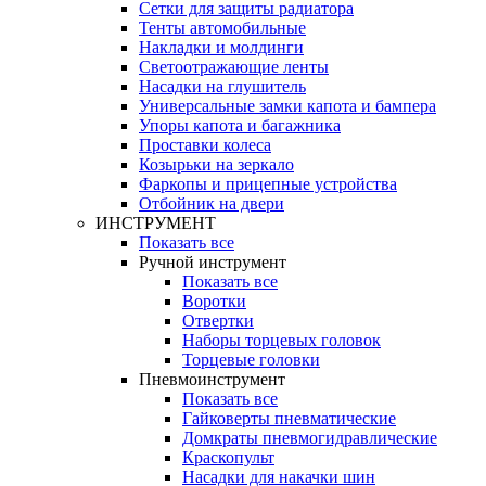
Сетки для защиты радиатора
Тенты автомобильные
Накладки и молдинги
Светоотражающие ленты
Насадки на глушитель
Универсальные замки капота и бампера
Упоры капота и багажника
Проставки колеса
Козырьки на зеркало
Фаркопы и прицепные устройства
Отбойник на двери
ИНСТРУМЕНТ
Показать все
Ручной инструмент
Показать все
Воротки
Отвертки
Наборы торцевых головок
Торцевые головки
Пневмоинструмент
Показать все
Гайковерты пневматические
Домкраты пневмогидравлические
Краскопульт
Насадки для накачки шин