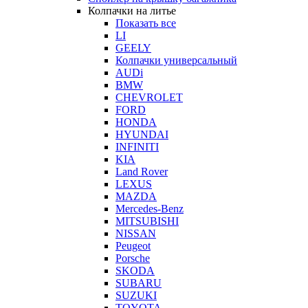
Колпачки на литье
Показать все
LI
GEELY
Колпачки универсальный
AUDi
BMW
CHEVROLET
FORD
HONDA
HYUNDAI
INFINITI
KIA
Land Rover
LEXUS
MAZDA
Mercedes-Benz
MITSUBISHI
NISSAN
Peugeot
Porsche
SKODA
SUBARU
SUZUKI
TOYOTA