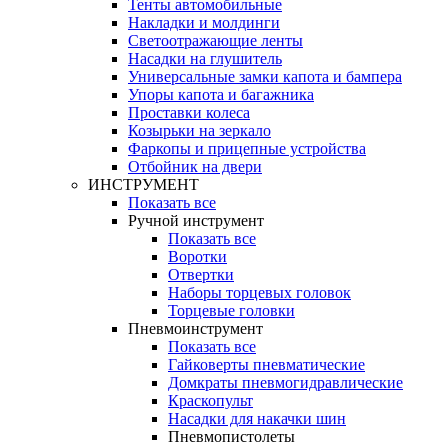
Тенты автомобильные
Накладки и молдинги
Светоотражающие ленты
Насадки на глушитель
Универсальные замки капота и бампера
Упоры капота и багажника
Проставки колеса
Козырьки на зеркало
Фаркопы и прицепные устройства
Отбойник на двери
ИНСТРУМЕНТ
Показать все
Ручной инструмент
Показать все
Воротки
Отвертки
Наборы торцевых головок
Торцевые головки
Пневмоинструмент
Показать все
Гайковерты пневматические
Домкраты пневмогидравлические
Краскопульт
Насадки для накачки шин
Пневмопистолеты