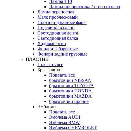
Лампы Т10
Лампы поворотника / стоп сигнала
Лампа переносная
Маяк проблесковый
Противотуманные фары
Подсветка в салон
Светодиодная лента
Светодиодная балка
Ходовые огни
Фонари габаритные
Фонари задние грузовые
ПЛАСТИК
Показать все
Брызговики
Показать все
брызговики NISSAN
брызговики TOYOTA
брызговики HONDA
брызговики MAZDA
брызговики прочие
Эмблемы
Показать все
Эмблема AUDI
Эмблема BMW
Эмблема CHEVROLET