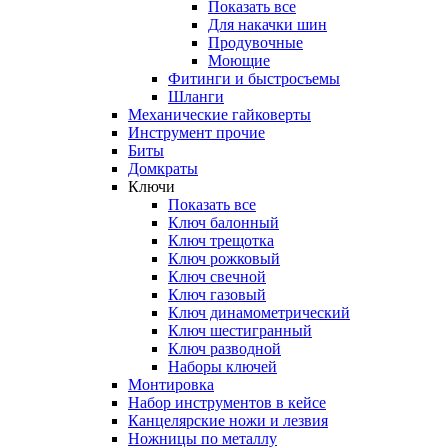
Показать все
Для накачки шин
Продувочные
Моющие
Фитинги и быстросъемы
Шланги
Механические гайковерты
Инструмент прочиe
Биты
Домкраты
Ключи
Показать все
Ключ балонный
Ключ трещотка
Ключ рожковый
Ключ свечной
Ключ газовый
Ключ динамометрический
Ключ шестигранный
Ключ разводной
Наборы ключей
Монтировка
Набор инструментов в кейсе
Канцелярские ножи и лезвия
Ножницы по металлу