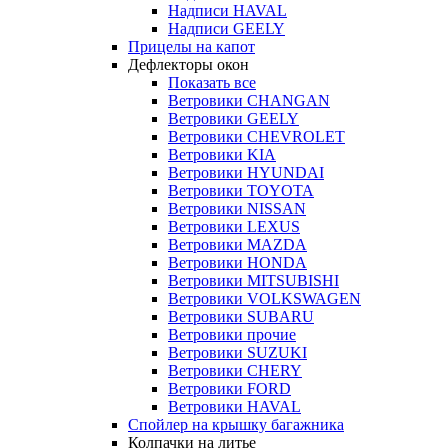
Надписи HAVAL
Надписи GEELY
Прицелы на капот
Дефлекторы окон
Показать все
Ветровики CHANGAN
Ветровики GEELY
Ветровики CHEVROLET
Ветровики KIA
Ветровики HYUNDAI
Ветровики TOYOTA
Ветровики NISSAN
Ветровики LEXUS
Ветровики MAZDA
Ветровики HONDA
Ветровики MITSUBISHI
Ветровики VOLKSWAGEN
Ветровики SUBARU
Ветровики прочие
Ветровики SUZUKI
Ветровики CHERY
Ветровики FORD
Ветровики HAVAL
Спойлер на крышку багажника
Колпачки на литье