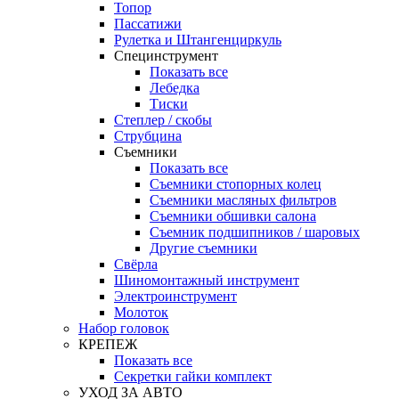
Топор
Пассатижи
Рулетка и Штангенциркуль
Специнструмент
Показать все
Лебедка
Тиски
Степлер / скобы
Струбцина
Съемники
Показать все
Съемники стопорных колец
Съемники масляных фильтров
Съемники обшивки салона
Съемник подшипников / шаровых
Другие съемники
Свёрла
Шиномонтажный инструмент
Электроинструмент
Молоток
Набор головок
КРЕПЕЖ
Показать все
Секретки гайки комплект
УХОД ЗА АВТО