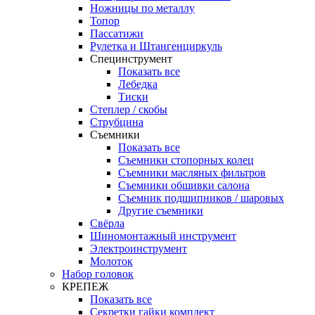
Ножницы по металлу
Топор
Пассатижи
Рулетка и Штангенциркуль
Специнструмент
Показать все
Лебедка
Тиски
Степлер / скобы
Струбцина
Съемники
Показать все
Съемники стопорных колец
Съемники масляных фильтров
Съемники обшивки салона
Съемник подшипников / шаровых
Другие съемники
Свёрла
Шиномонтажный инструмент
Электроинструмент
Молоток
Набор головок
КРЕПЕЖ
Показать все
Секретки гайки комплект