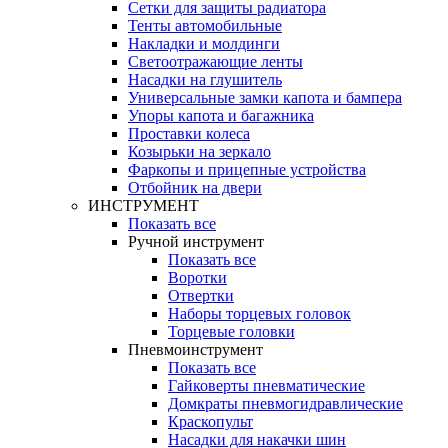
Сетки для защиты радиатора
Тенты автомобильные
Накладки и молдинги
Светоотражающие ленты
Насадки на глушитель
Универсальные замки капота и бампера
Упоры капота и багажника
Проставки колеса
Козырьки на зеркало
Фаркопы и прицепные устройства
Отбойник на двери
ИНСТРУМЕНТ
Показать все
Ручной инструмент
Показать все
Воротки
Отвертки
Наборы торцевых головок
Торцевые головки
Пневмоинструмент
Показать все
Гайковерты пневматические
Домкраты пневмогидравлические
Краскопульт
Насадки для накачки шин