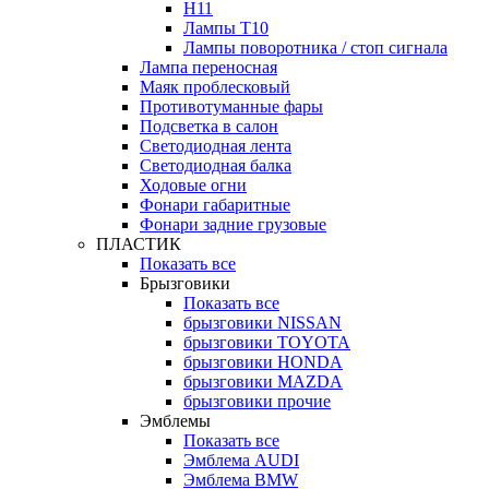
H11
Лампы Т10
Лампы поворотника / стоп сигнала
Лампа переносная
Маяк проблесковый
Противотуманные фары
Подсветка в салон
Светодиодная лента
Светодиодная балка
Ходовые огни
Фонари габаритные
Фонари задние грузовые
ПЛАСТИК
Показать все
Брызговики
Показать все
брызговики NISSAN
брызговики TOYOTA
брызговики HONDA
брызговики MAZDA
брызговики прочие
Эмблемы
Показать все
Эмблема AUDI
Эмблема BMW