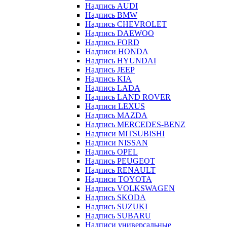
Надпись AUDI
Надпись BMW
Надпись CHEVROLET
Надпись DAEWOO
Надпись FORD
Надписи HONDA
Надпись HYUNDAI
Надпись JEEP
Надпись KIA
Надпись LADA
Надпись LAND ROVER
Надписи LEXUS
Надпись MAZDA
Надпись MERCEDES-BENZ
Надписи MITSUBISHI
Надписи NISSAN
Надпись OPEL
Надпись PEUGEOT
Надпись RENAULT
Надписи TOYOTA
Надпись VOLKSWAGEN
Надпись SKODA
Надпись SUZUKI
Надпись SUBARU
Надписи универсальные