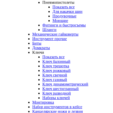
Пневмопистолеты
Показать все
Для накачки шин
Продувочные
Моющие
Фитинги и быстросъемы
Шланги
Механические гайковерты
Инструмент прочиe
Биты
Домкраты
Ключи
Показать все
Ключ балонный
Ключ трещотка
Ключ рожковый
Ключ свечной
Ключ газовый
Ключ динамометрический
Ключ шестигранный
Ключ разводной
Наборы ключей
Монтировка
Набор инструментов в кейсе
Канцелярские ножи и лезвия