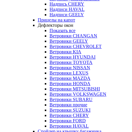
Надпись CHERY
Надписи HAVAL
Надписи GEELY
Прицелы на капот
Дефлекторы окон
Показать все
Ветровики CHANGAN
Ветровики GEELY
Ветровики CHEVROLET
Ветровики KIA
Ветровики HYUNDAI
Ветровики TOYOTA
Ветровики NISSAN
Ветровики LEXUS
Ветровики MAZDA
Ветровики HONDA
Ветровики MITSUBISHI
Ветровики VOLKSWAGEN
Ветровики SUBARU
Ветровики прочие
Ветровики SUZUKI
Ветровики CHERY
Ветровики FORD
Ветровики HAVAL
Спойлер на крышку багажника