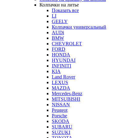
Колпачки на литье
Показать все
LI
GEELY
Колпачки универсальный
AUDi
BMW
CHEVROLET
FORD
HONDA
HYUNDAI
INFINITI
KIA
Land Rover
LEXUS
MAZDA
Mercedes-Benz
MITSUBISHI
NISSAN
Peugeot
Porsche
SKODA
SUBARU
SUZUKI
TOYOTA