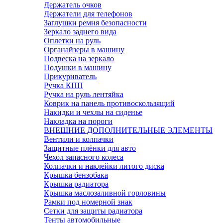
Держатель очков
Держатели для телефонов
Заглушки ремня безопасности
Зеркало заднего вида
Оплетки на руль
Органайзеры в машину
Подвеска на зеркало
Подушки в машину
Прикуриватель
Ручка КПП
Ручка на руль лентяйка
Коврик на панель противоскользящий
Накидки и чехлы на сиденье
Накладка на пороги
ВНЕШНИЕ ДОПОЛНИТЕЛЬНЫЕ ЭЛЕМЕНТЫ
Вентили и колпачки
Защитные плёнки для авто
Чехол запасного колеса
Колпачки и наклейки литого диска
Крышка бензобака
Крышка радиатора
Крышка маслозаливной горловины
Рамки под номерной знак
Сетки для защиты радиатора
Тенты автомобильные