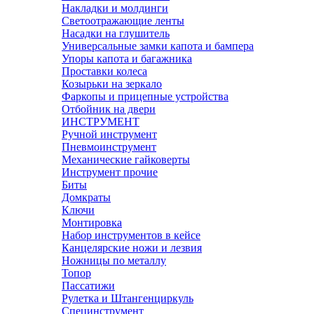
Накладки и молдинги
Светоотражающие ленты
Насадки на глушитель
Универсальные замки капота и бампера
Упоры капота и багажника
Проставки колеса
Козырьки на зеркало
Фаркопы и прицепные устройства
Отбойник на двери
ИНСТРУМЕНТ
Ручной инструмент
Пневмоинструмент
Механические гайковерты
Инструмент прочиe
Биты
Домкраты
Ключи
Монтировка
Набор инструментов в кейсе
Канцелярские ножи и лезвия
Ножницы по металлу
Топор
Пассатижи
Рулетка и Штангенциркуль
Специнструмент