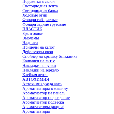
Подсветка в салон
Светодиодная лента
Светодиодная балка
Ходовые огни
Фонари габаритные
Фонари задние грузовые
ПЛАСТИК
Брызговики
Эмблемы
Надписи
Прицелы на капот
Дефлекторы окон
Спойлер на крышку багажника
Колпачки на литье
Накладки на ручки
Накладки на зеркало
Клейкая лента
АВТОХИМИЯ
Автохимия ухода авто
Ароматизаторы в машину
Ароматизатор на панель
Ароматизатор под сидение
Ароматизатор подвеска
Ароматизаторы (акции)
Ароматизаторы