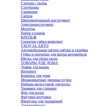
Степлер / скобы
Струбцина
Съемники
Свёрла
Шиномонтажный инструмент
Электроинструмент
Молоток
Набор головок
КРЕПЕЖ
Секретки гайки комплект
УХОД ЗА АВТО
Автомобильные щётки-смётки и скребки
Губки и перчатки для мытья автомобиля
Щетка для сбора пыли
ТОВАРЫ ДЛЯ ДОМА
Домик для кошек
Интернет
Коврики для дома
Межкомнатные дверные ручки
Наборы аксессуаров для волос
Триммер для стрижки
Фен для волос
Фигурки-игрушки
Шкатулка для украшений
Электробритва