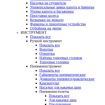
Насадки на глушитель
Универсальные замки капота и бампера
Упоры капота и багажника
Проставки колеса
Козырьки на зеркало
Фаркопы и прицепные устройства
Отбойник на двери
ИНСТРУМЕНТ
Показать все
Ручной инструмент
Показать все
Воротки
Отвертки
Наборы торцевых головок
Торцевые головки
Пневмоинструмент
Показать все
Гайковерты пневматические
Домкраты пневмогидравлические
Краскопульт
Насадки для накачки шин
Пневмопистолеты
Показать все
Для накачки шин
Продувочные