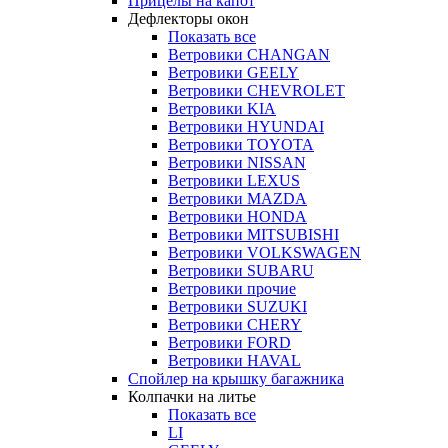
Прицелы на капот
Дефлекторы окон
Показать все
Ветровики CHANGAN
Ветровики GEELY
Ветровики CHEVROLET
Ветровики KIA
Ветровики HYUNDAI
Ветровики TOYOTA
Ветровики NISSAN
Ветровики LEXUS
Ветровики MAZDA
Ветровики HONDA
Ветровики MITSUBISHI
Ветровики VOLKSWAGEN
Ветровики SUBARU
Ветровики прочие
Ветровики SUZUKI
Ветровики CHERY
Ветровики FORD
Ветровики HAVAL
Спойлер на крышку багажника
Колпачки на литье
Показать все
LI