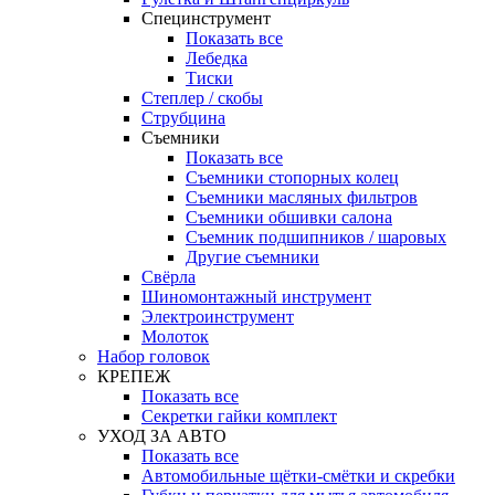
Специнструмент
Показать все
Лебедка
Тиски
Степлер / скобы
Струбцина
Съемники
Показать все
Съемники стопорных колец
Съемники масляных фильтров
Съемники обшивки салона
Съемник подшипников / шаровых
Другие съемники
Свёрла
Шиномонтажный инструмент
Электроинструмент
Молоток
Набор головок
КРЕПЕЖ
Показать все
Секретки гайки комплект
УХОД ЗА АВТО
Показать все
Автомобильные щётки-смётки и скребки