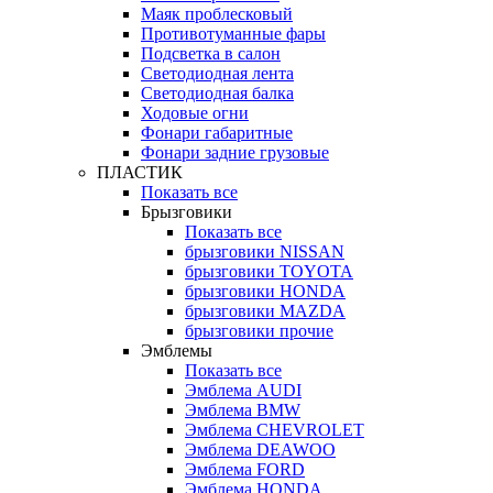
Маяк проблесковый
Противотуманные фары
Подсветка в салон
Светодиодная лента
Светодиодная балка
Ходовые огни
Фонари габаритные
Фонари задние грузовые
ПЛАСТИК
Показать все
Брызговики
Показать все
брызговики NISSAN
брызговики TOYOTA
брызговики HONDA
брызговики MAZDA
брызговики прочие
Эмблемы
Показать все
Эмблема AUDI
Эмблема BMW
Эмблема CHEVROLET
Эмблема DEAWOO
Эмблема FORD
Эмблема HONDA