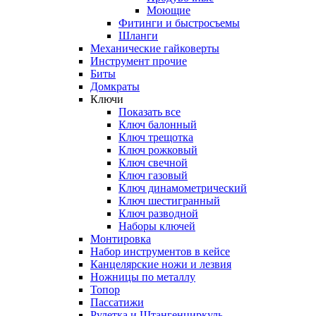
Моющие
Фитинги и быстросъемы
Шланги
Механические гайковерты
Инструмент прочиe
Биты
Домкраты
Ключи
Показать все
Ключ балонный
Ключ трещотка
Ключ рожковый
Ключ свечной
Ключ газовый
Ключ динамометрический
Ключ шестигранный
Ключ разводной
Наборы ключей
Монтировка
Набор инструментов в кейсе
Канцелярские ножи и лезвия
Ножницы по металлу
Топор
Пассатижи
Рулетка и Штангенциркуль