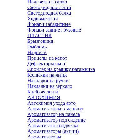
Подсветка в салон
Светодиодная лента
Светодиодная балка
Ходовые огни
Фонари габаритные
Фонари задние грузовые
ПЛАСТИК
Брызговики
Эмблемы
Надписи
Прицелы на капот
Дефлекторы окон
Спойлер на крышку багажника
Колпачки на литье
Накладки на ручки
Накладки на зеркало
Клейкая лента
АВТОХИМИЯ
Автохимия ухода авто
Ароматизаторы в машину
Ароматизатор на панель
Ароматизатор под сидение
Ароматизатор подвеска
Ароматизаторы (акции)
Ароматизаторы