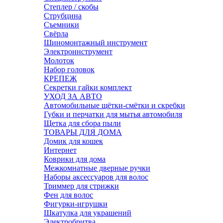
Степлер / скобы
Струбцина
Съемники
Свёрла
Шиномонтажный инструмент
Электроинструмент
Молоток
Набор головок
КРЕПЕЖ
Секретки гайки комплект
УХОД ЗА АВТО
Автомобильные щётки-смётки и скребки
Губки и перчатки для мытья автомобиля
Щетка для сбора пыли
ТОВАРЫ ДЛЯ ДОМА
Домик для кошек
Интернет
Коврики для дома
Межкомнатные дверные ручки
Наборы аксессуаров для волос
Триммер для стрижки
Фен для волос
Фигурки-игрушки
Шкатулка для украшений
Электробритва