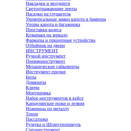
Накладки и молдинги
Светоотражающие ленты
Насадки на глушитель
Универсальные замки капота и бампера
Упоры капота и багажника
Проставки колеса
Козырьки на зеркало
Фаркопы и прицепные устройства
Отбойник на двери
ИНСТРУМЕНТ
Ручной инструмент
Пневмоинструмент
Механические гайковерты
Инструмент прочиe
Биты
Домкраты
Ключи
Монтировка
Набор инструментов в кейсе
Канцелярские ножи и лезвия
Ножницы по металлу
Топор
Пассатижи
Рулетка и Штангенциркуль
Специнструмент