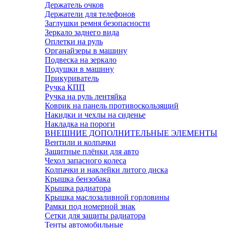
Держатель очков
Держатели для телефонов
Заглушки ремня безопасности
Зеркало заднего вида
Оплетки на руль
Органайзеры в машину
Подвеска на зеркало
Подушки в машину
Прикуриватель
Ручка КПП
Ручка на руль лентяйка
Коврик на панель противоскользящий
Накидки и чехлы на сиденье
Накладка на пороги
ВНЕШНИЕ ДОПОЛНИТЕЛЬНЫЕ ЭЛЕМЕНТЫ
Вентили и колпачки
Защитные плёнки для авто
Чехол запасного колеса
Колпачки и наклейки литого диска
Крышка бензобака
Крышка радиатора
Крышка маслозаливной горловины
Рамки под номерной знак
Сетки для защиты радиатора
Тенты автомобильные