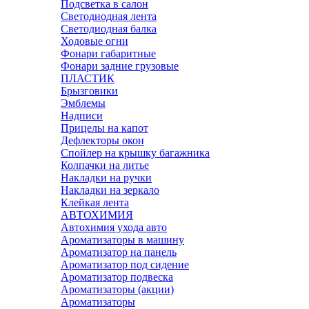
Подсветка в салон
Светодиодная лента
Светодиодная балка
Ходовые огни
Фонари габаритные
Фонари задние грузовые
ПЛАСТИК
Брызговики
Эмблемы
Надписи
Прицелы на капот
Дефлекторы окон
Спойлер на крышку багажника
Колпачки на литье
Накладки на ручки
Накладки на зеркало
Клейкая лента
АВТОХИМИЯ
Автохимия ухода авто
Ароматизаторы в машину
Ароматизатор на панель
Ароматизатор под сидение
Ароматизатор подвеска
Ароматизаторы (акции)
Ароматизаторы