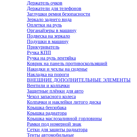
Держатель очков
Держатели для телефонов
Заглушки ремня безопасности
Зеркало заднего вида
Оплетки на руль
Органайзеры в машину
Подвеска на зеркало
Подушки в машину
Прикуриватель
Ручка КПП
Ручка на руль лентяйка
Коврик на панель противоскользящий
Накидки и чехлы на сиденье
Накладка на пороги
ВНЕШНИЕ ДОПОЛНИТЕЛЬНЫЕ ЭЛЕМЕНТЫ
Вентили и колпачки
Защитные плёнки для авто
Чехол запасного колеса
Колпачки и наклейки литого диска
Крышка бензобака
Крышка радиатора
Крышка маслозаливной горловины
Рамки под номерной знак
Сетки для защиты радиатора
Тенты автомобильные