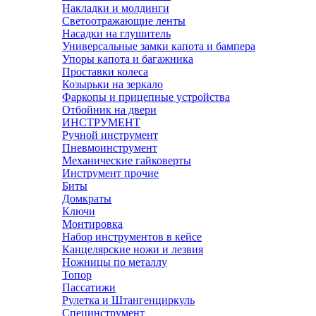
Накладки и молдинги
Светоотражающие ленты
Насадки на глушитель
Универсальные замки капота и бампера
Упоры капота и багажника
Проставки колеса
Козырьки на зеркало
Фаркопы и прицепные устройства
Отбойник на двери
ИНСТРУМЕНТ
Ручной инструмент
Пневмоинструмент
Механические гайковерты
Инструмент прочиe
Биты
Домкраты
Ключи
Монтировка
Набор инструментов в кейсе
Канцелярские ножи и лезвия
Ножницы по металлу
Топор
Пассатижи
Рулетка и Штангенциркуль
Специнструмент