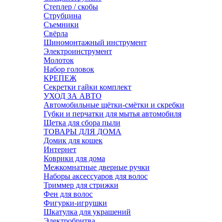
Степлер / скобы
Струбцина
Съемники
Свёрла
Шиномонтажный инструмент
Электроинструмент
Молоток
Набор головок
КРЕПЕЖ
Секретки гайки комплект
УХОД ЗА АВТО
Автомобильные щётки-смётки и скребки
Губки и перчатки для мытья автомобиля
Щетка для сбора пыли
ТОВАРЫ ДЛЯ ДОМА
Домик для кошек
Интернет
Коврики для дома
Межкомнатные дверные ручки
Наборы аксессуаров для волос
Триммер для стрижки
Фен для волос
Фигурки-игрушки
Шкатулка для украшений
Электробритва