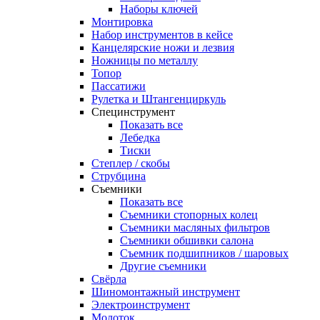
Наборы ключей
Монтировка
Набор инструментов в кейсе
Канцелярские ножи и лезвия
Ножницы по металлу
Топор
Пассатижи
Рулетка и Штангенциркуль
Специнструмент
Показать все
Лебедка
Тиски
Степлер / скобы
Струбцина
Съемники
Показать все
Съемники стопорных колец
Съемники масляных фильтров
Съемники обшивки салона
Съемник подшипников / шаровых
Другие съемники
Свёрла
Шиномонтажный инструмент
Электроинструмент
Молоток