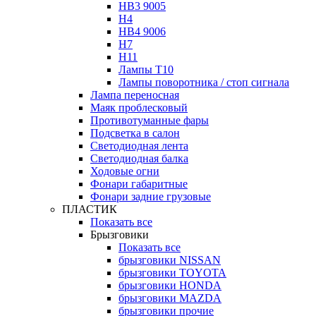
HB3 9005
H4
HB4 9006
H7
H11
Лампы Т10
Лампы поворотника / стоп сигнала
Лампа переносная
Маяк проблесковый
Противотуманные фары
Подсветка в салон
Светодиодная лента
Светодиодная балка
Ходовые огни
Фонари габаритные
Фонари задние грузовые
ПЛАСТИК
Показать все
Брызговики
Показать все
брызговики NISSAN
брызговики TOYOTA
брызговики HONDA
брызговики MAZDA
брызговики прочие