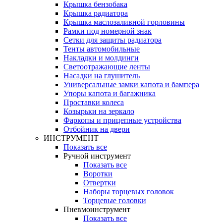
Крышка бензобака
Крышка радиатора
Крышка маслозаливной горловины
Рамки под номерной знак
Сетки для защиты радиатора
Тенты автомобильные
Накладки и молдинги
Светоотражающие ленты
Насадки на глушитель
Универсальные замки капота и бампера
Упоры капота и багажника
Проставки колеса
Козырьки на зеркало
Фаркопы и прицепные устройства
Отбойник на двери
ИНСТРУМЕНТ
Показать все
Ручной инструмент
Показать все
Воротки
Отвертки
Наборы торцевых головок
Торцевые головки
Пневмоинструмент
Показать все