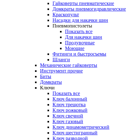
Гайковерты пневматические
Домкраты пневмогидравлические
Краскопульт
Насадки для накачки шин
Пневмопистолеты
Показать все
Для накачки шин
Продувочные
Моющие
Фитинги и быстросъемы
Шланги
Механические гайковерты
Инструмент прочиe
Биты
Домкраты
Ключи
Показать все
Ключ балонный
Ключ трещотка
Ключ рожковый
Ключ свечной
Ключ газовый
Ключ динамометрический
Ключ шестигранный
Ключ разводной