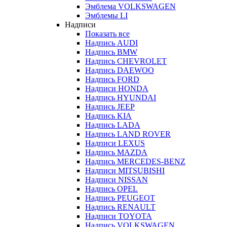
Эмблема VOLKSWAGEN
Эмблемы LI
Надписи
Показать все
Надпись AUDI
Надпись BMW
Надпись CHEVROLET
Надпись DAEWOO
Надпись FORD
Надписи HONDA
Надпись HYUNDAI
Надпись JEEP
Надпись KIA
Надпись LADA
Надпись LAND ROVER
Надписи LEXUS
Надпись MAZDA
Надпись MERCEDES-BENZ
Надписи MITSUBISHI
Надписи NISSAN
Надпись OPEL
Надпись PEUGEOT
Надпись RENAULT
Надписи TOYOTA
Надпись VOLKSWAGEN