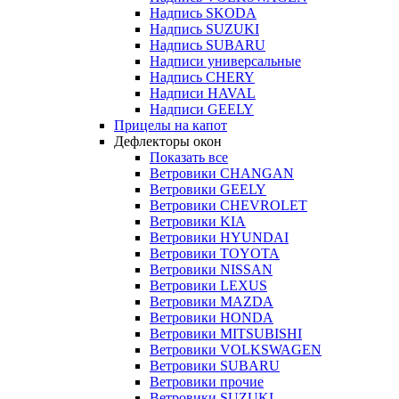
Надпись SKODA
Надпись SUZUKI
Надпись SUBARU
Надписи универсальные
Надпись CHERY
Надписи HAVAL
Надписи GEELY
Прицелы на капот
Дефлекторы окон
Показать все
Ветровики CHANGAN
Ветровики GEELY
Ветровики CHEVROLET
Ветровики KIA
Ветровики HYUNDAI
Ветровики TOYOTA
Ветровики NISSAN
Ветровики LEXUS
Ветровики MAZDA
Ветровики HONDA
Ветровики MITSUBISHI
Ветровики VOLKSWAGEN
Ветровики SUBARU
Ветровики прочие
Ветровики SUZUKI