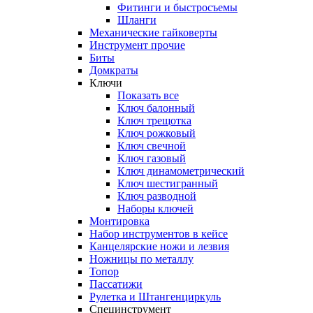
Фитинги и быстросъемы
Шланги
Механические гайковерты
Инструмент прочиe
Биты
Домкраты
Ключи
Показать все
Ключ балонный
Ключ трещотка
Ключ рожковый
Ключ свечной
Ключ газовый
Ключ динамометрический
Ключ шестигранный
Ключ разводной
Наборы ключей
Монтировка
Набор инструментов в кейсе
Канцелярские ножи и лезвия
Ножницы по металлу
Топор
Пассатижи
Рулетка и Штангенциркуль
Специнструмент