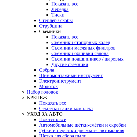
Показать все
Лебедка
Тиски
Степлер / скобы
Струбцина
Съемники
Показать все
Съемники стопорных колец
Съемники масляных фильтров
Съемники обшивки салона
Съемник подшипников / шаровых
Другие съемники
Свёрла
Шиномонтажный инструмент
Электроинструмент
Молоток
Набор головок
КРЕПЕЖ
Показать все
Секретки гайки комплект
УХОД ЗА АВТО
Показать все
Автомобильные щётки-смётки и скребки
Губки и перчатки для мытья автомобиля
Щетка для сбора пыли