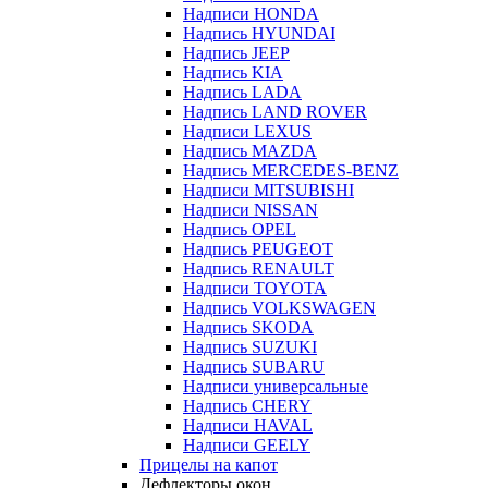
Надписи HONDA
Надпись HYUNDAI
Надпись JEEP
Надпись KIA
Надпись LADA
Надпись LAND ROVER
Надписи LEXUS
Надпись MAZDA
Надпись MERCEDES-BENZ
Надписи MITSUBISHI
Надписи NISSAN
Надпись OPEL
Надпись PEUGEOT
Надпись RENAULT
Надписи TOYOTA
Надпись VOLKSWAGEN
Надпись SKODA
Надпись SUZUKI
Надпись SUBARU
Надписи универсальные
Надпись CHERY
Надписи HAVAL
Надписи GEELY
Прицелы на капот
Дефлекторы окон