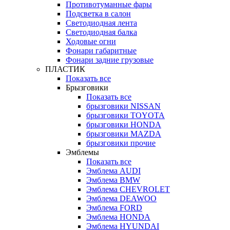
Противотуманные фары
Подсветка в салон
Светодиодная лента
Светодиодная балка
Ходовые огни
Фонари габаритные
Фонари задние грузовые
ПЛАСТИК
Показать все
Брызговики
Показать все
брызговики NISSAN
брызговики TOYOTA
брызговики HONDA
брызговики MAZDA
брызговики прочие
Эмблемы
Показать все
Эмблема AUDI
Эмблема BMW
Эмблема CHEVROLET
Эмблема DEAWOO
Эмблема FORD
Эмблема HONDA
Эмблема HYUNDAI