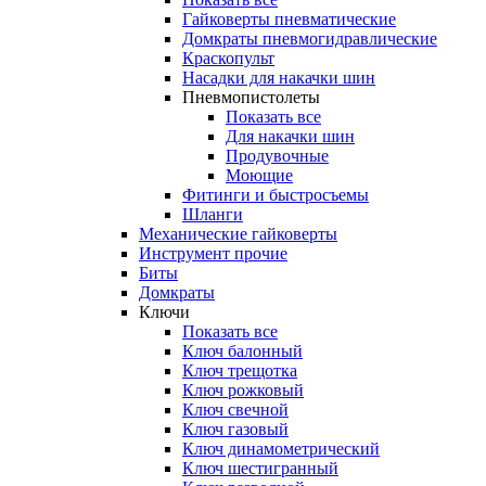
Гайковерты пневматические
Домкраты пневмогидравлические
Краскопульт
Насадки для накачки шин
Пневмопистолеты
Показать все
Для накачки шин
Продувочные
Моющие
Фитинги и быстросъемы
Шланги
Механические гайковерты
Инструмент прочиe
Биты
Домкраты
Ключи
Показать все
Ключ балонный
Ключ трещотка
Ключ рожковый
Ключ свечной
Ключ газовый
Ключ динамометрический
Ключ шестигранный