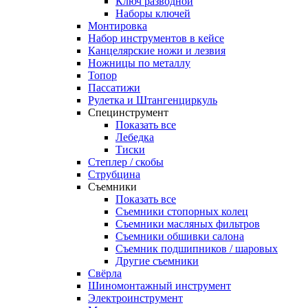
Ключ разводной
Наборы ключей
Монтировка
Набор инструментов в кейсе
Канцелярские ножи и лезвия
Ножницы по металлу
Топор
Пассатижи
Рулетка и Штангенциркуль
Специнструмент
Показать все
Лебедка
Тиски
Степлер / скобы
Струбцина
Съемники
Показать все
Съемники стопорных колец
Съемники масляных фильтров
Съемники обшивки салона
Съемник подшипников / шаровых
Другие съемники
Свёрла
Шиномонтажный инструмент
Электроинструмент