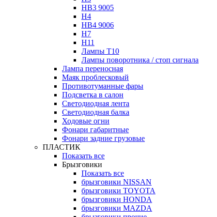
HB3 9005
H4
HB4 9006
H7
H11
Лампы Т10
Лампы поворотника / стоп сигнала
Лампа переносная
Маяк проблесковый
Противотуманные фары
Подсветка в салон
Светодиодная лента
Светодиодная балка
Ходовые огни
Фонари габаритные
Фонари задние грузовые
ПЛАСТИК
Показать все
Брызговики
Показать все
брызговики NISSAN
брызговики TOYOTA
брызговики HONDA
брызговики MAZDA
брызговики прочие