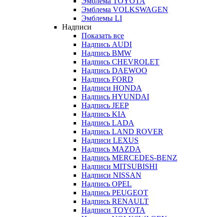
Эмблема TOYOTA
Эмблема VOLKSWAGEN
Эмблемы LI
Надписи
Показать все
Надпись AUDI
Надпись BMW
Надпись CHEVROLET
Надпись DAEWOO
Надпись FORD
Надписи HONDA
Надпись HYUNDAI
Надпись JEEP
Надпись KIA
Надпись LADA
Надпись LAND ROVER
Надписи LEXUS
Надпись MAZDA
Надпись MERCEDES-BENZ
Надписи MITSUBISHI
Надписи NISSAN
Надпись OPEL
Надпись PEUGEOT
Надпись RENAULT
Надписи TOYOTA