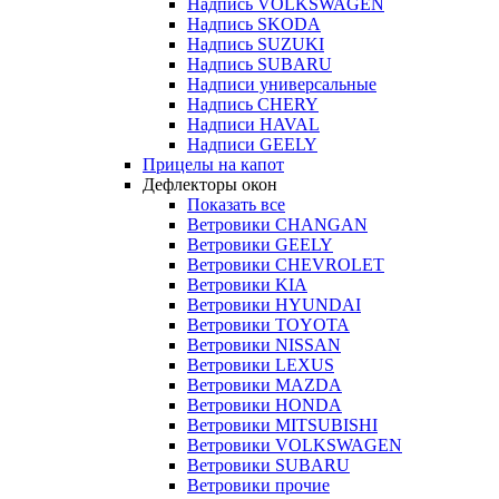
Надпись VOLKSWAGEN
Надпись SKODA
Надпись SUZUKI
Надпись SUBARU
Надписи универсальные
Надпись CHERY
Надписи HAVAL
Надписи GEELY
Прицелы на капот
Дефлекторы окон
Показать все
Ветровики CHANGAN
Ветровики GEELY
Ветровики CHEVROLET
Ветровики KIA
Ветровики HYUNDAI
Ветровики TOYOTA
Ветровики NISSAN
Ветровики LEXUS
Ветровики MAZDA
Ветровики HONDA
Ветровики MITSUBISHI
Ветровики VOLKSWAGEN
Ветровики SUBARU
Ветровики прочие