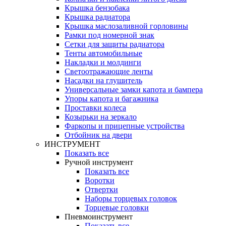
Крышка бензобака
Крышка радиатора
Крышка маслозаливной горловины
Рамки под номерной знак
Сетки для защиты радиатора
Тенты автомобильные
Накладки и молдинги
Светоотражающие ленты
Насадки на глушитель
Универсальные замки капота и бампера
Упоры капота и багажника
Проставки колеса
Козырьки на зеркало
Фаркопы и прицепные устройства
Отбойник на двери
ИНСТРУМЕНТ
Показать все
Ручной инструмент
Показать все
Воротки
Отвертки
Наборы торцевых головок
Торцевые головки
Пневмоинструмент
Показать все