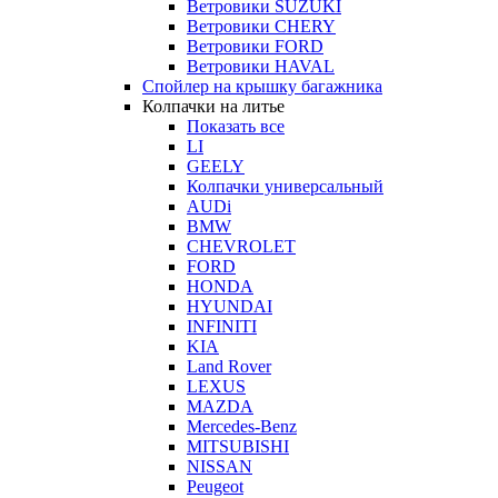
Ветровики SUZUKI
Ветровики CHERY
Ветровики FORD
Ветровики HAVAL
Спойлер на крышку багажника
Колпачки на литье
Показать все
LI
GEELY
Колпачки универсальный
AUDi
BMW
CHEVROLET
FORD
HONDA
HYUNDAI
INFINITI
KIA
Land Rover
LEXUS
MAZDA
Mercedes-Benz
MITSUBISHI
NISSAN
Peugeot