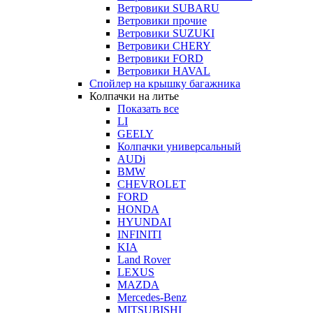
Ветровики SUBARU
Ветровики прочие
Ветровики SUZUKI
Ветровики CHERY
Ветровики FORD
Ветровики HAVAL
Спойлер на крышку багажника
Колпачки на литье
Показать все
LI
GEELY
Колпачки универсальный
AUDi
BMW
CHEVROLET
FORD
HONDA
HYUNDAI
INFINITI
KIA
Land Rover
LEXUS
MAZDA
Mercedes-Benz
MITSUBISHI