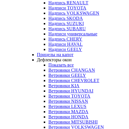
Надпись RENAULT
Надписи TOYOTA
Надпись VOLKSWAGEN
Надпись SKODA
Надпись SUZUKI
Надпись SUBARU
Надписи универсальные
Надпись CHERY
Надписи HAVAL
Надписи GEELY
Прицелы на капот
Дефлекторы окон
Показать все
Ветровики CHANGAN
Ветровики GEELY
Ветровики CHEVROLET
Ветровики KIA
Ветровики HYUNDAI
Ветровики TOYOTA
Ветровики NISSAN
Ветровики LEXUS
Ветровики MAZDA
Ветровики HONDA
Ветровики MITSUBISHI
Ветровики VOLKSWAGEN