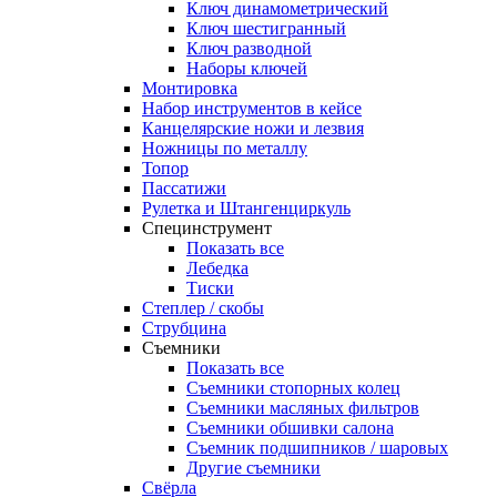
Ключ динамометрический
Ключ шестигранный
Ключ разводной
Наборы ключей
Монтировка
Набор инструментов в кейсе
Канцелярские ножи и лезвия
Ножницы по металлу
Топор
Пассатижи
Рулетка и Штангенциркуль
Специнструмент
Показать все
Лебедка
Тиски
Степлер / скобы
Струбцина
Съемники
Показать все
Съемники стопорных колец
Съемники масляных фильтров
Съемники обшивки салона
Съемник подшипников / шаровых
Другие съемники
Свёрла