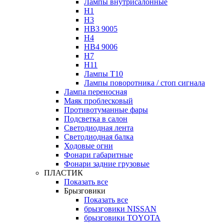
Лампы внутрисалонные
H1
H3
HB3 9005
H4
HB4 9006
H7
H11
Лампы Т10
Лампы поворотника / стоп сигнала
Лампа переносная
Маяк проблесковый
Противотуманные фары
Подсветка в салон
Светодиодная лента
Светодиодная балка
Ходовые огни
Фонари габаритные
Фонари задние грузовые
ПЛАСТИК
Показать все
Брызговики
Показать все
брызговики NISSAN
брызговики TOYOTA