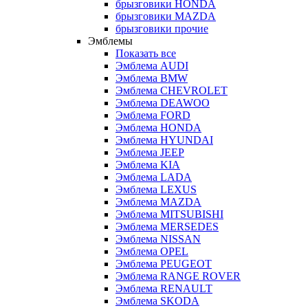
брызговики HONDA
брызговики MAZDA
брызговики прочие
Эмблемы
Показать все
Эмблема AUDI
Эмблема BMW
Эмблема CHEVROLET
Эмблема DEAWOO
Эмблема FORD
Эмблема HONDA
Эмблема HYUNDAI
Эмблема JEEP
Эмблема KIA
Эмблема LADA
Эмблема LEXUS
Эмблема MAZDA
Эмблема MITSUBISHI
Эмблема MERSEDES
Эмблема NISSAN
Эмблема OPEL
Эмблема PEUGEOT
Эмблема RANGE ROVER
Эмблема RENAULT
Эмблема SKODA