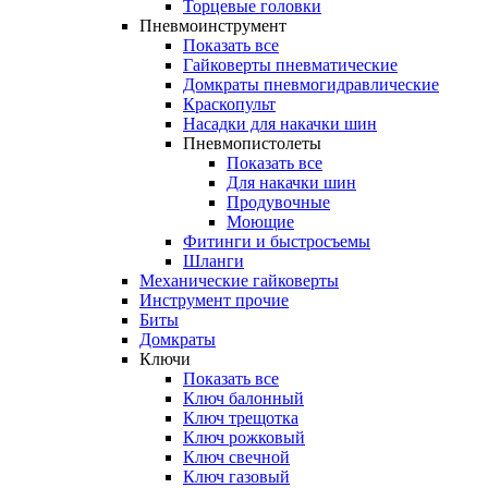
Торцевые головки
Пневмоинструмент
Показать все
Гайковерты пневматические
Домкраты пневмогидравлические
Краскопульт
Насадки для накачки шин
Пневмопистолеты
Показать все
Для накачки шин
Продувочные
Моющие
Фитинги и быстросъемы
Шланги
Механические гайковерты
Инструмент прочиe
Биты
Домкраты
Ключи
Показать все
Ключ балонный
Ключ трещотка
Ключ рожковый
Ключ свечной
Ключ газовый